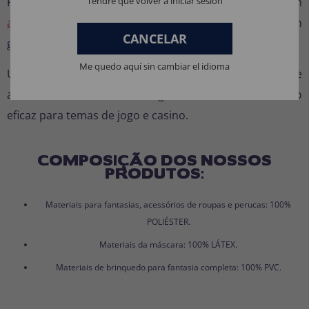
Tendré que volver a iniciar sesión
Para completar o tema de casino, combine com
acessórios têxteis para fantasias
ou crie um visual em
CANCELAR
grupo com
fantasias para grupo e packs económicos
.
Me quedo aquí sin cambiar el idioma
Uma fantasia perfeita para destacar-se em festas de
adultos com uma ideia original, confortável e muito
eficaz para temas de jogo e casino.
COMPOSIÇÃO DOS NOSSOS
PRODUTOS:
Materiais para fantasias, acessórios de roupas e perucas: 100%
POLIÉSTER.
Materiais da máscara: 100% LÁTEX.
Materiais de brinquedo para fantasia completa: 100% PVC.