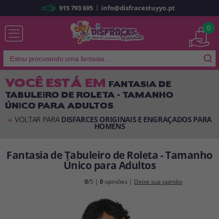
|
915 793 695
info@disfracestuyyo.pt
Já sou cliente
0
VOCÊ ESTÁ EM
FANTASIA DE
TABULEIRO DE ROLETA - TAMANHO
Lembrar-me
Esqueceu sua senha?
ÚNICO PARA ADULTOS
ENTRAR
VOLTAR PARA
DISFARCES ORIGINAIS E ENGRAÇADOS PARA
<<
HOMENS
Fantasia de Tabuleiro de Roleta - Tamanho
É a minha primeira vez
Sou novo
Único para Adultos
0
/5 |
0
opiniões |
Deixe sua opinião
Ao criar uma conta em
disfracestuyyo.pt
, você poderá fazer suas
compras rapidamente em nossa loja virtual, verificar o status de seus
pedidos e consultar suas operações anteriores.