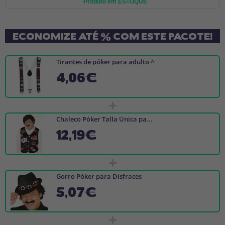
Produto em ESTOQUE
ECONOMIZE ATÉ % COM ESTE PACOTE!
Tirantes de póker para adulto ^
4,06€
+
Chaleco Póker Talla Única pa...
12,19€
+
Gorro Póker para Disfraces
5,07€
+