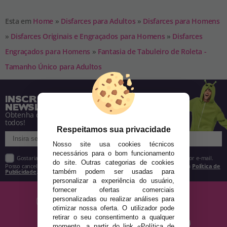
Esta em
Home
»
Disfarces para Adultos
»
Disfarces para Homens
»
Disfarces Originais e Engraçados para Homens
»
Disfarces
Engraçados para Homens
»
Fantasia de Tabuleiro de Roleta -
Tamanho Único para Adultos
INSCREVA-SE NA NOSSA
NEWSLETTER
Obtenha descontos e saiba de tudo antes de
todos!
Respeitamos sua privacidade
Nosso site usa cookies técnicos
necessários para o bom funcionamento
Gostaria de receber descontos exclusivos, novidades e tendências por e-mail.
do site. Outras categorias de cookies
Posso cancelar a inscrição a qualquer momento, conforme estipulado na
Política de
Publicidade
.
também podem ser usadas para
personalizar a experiência do usuário,
fornecer ofertas comerciais
personalizadas ou realizar análises para
otimizar nossa oferta. O utilizador pode
retirar o seu consentimento a qualquer
momento, a partir do link «Política de