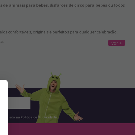
es de animais para bebés
,
disfarces de circo para bebés
ou todos
os confortáveis, originais e perfeitos para qualquer celebração.
a.
ver +
 estipulado na
Política de Publicidade
.