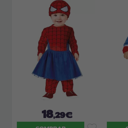
18
,29€