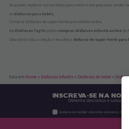
Se queres explorar outras ideias para vestir o teu pequeno, podes 
os
disfarces para bebés
.
Comprar disfarces de super-heróis para bebés online
Na
Disfraces TuyYo
podes
comprar disfarces infantis online
de f
Descobre toda a coleção e escolhe o
disfarce de super-herói para
Esta em
Home
»
Disfarces Infantis
»
Disfarces de bebé
»
Disfarc
INSCREVA-SE NA NOS
Obtenha descontos e saiba de 
Gostaria de receber descontos exclusivos, novi