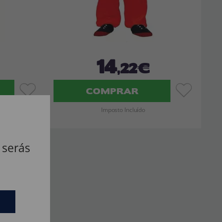
14
,22€
COMPRAR
Imposto Incluído
 serás