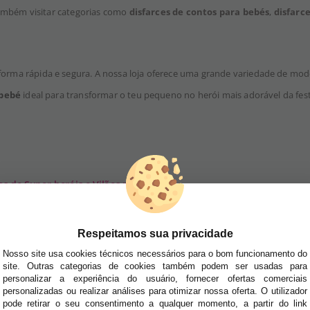
também visitar categorias como
disfarces de contos para bebés
,
disfarc
orma rápida e segura. A nossa loja oferece uma grande variedade de model
 bebé
ideal para transformar o teu pequeno no herói mais adorável da fest
es de Super-heróis e Vilões para Bebés.
SA NEWSLETTER
Respeitamos sua privacidade
tudo antes de todos!
Nosso site usa cookies técnicos necessários para o bom funcionamento do
site. Outras categorias de cookies também podem ser usadas para
dades e tendências por e-mail. Posso cancelar a inscrição a qualquer momento, conforme
personalizar a experiência do usuário, fornecer ofertas comerciais
personalizadas ou realizar análises para otimizar nossa oferta. O utilizador
pode retirar o seu consentimento a qualquer momento, a partir do link