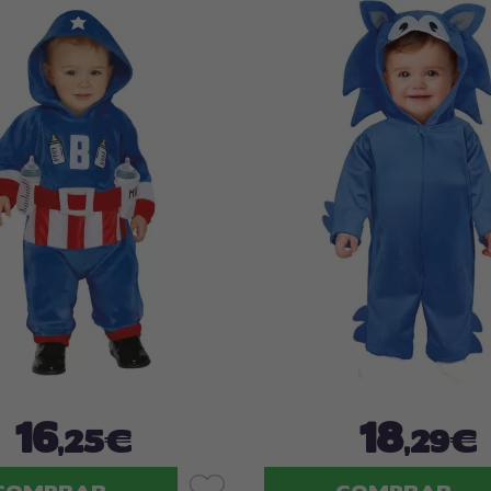
16
18
,25€
,29€