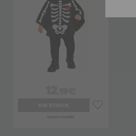
12
,19€
SIN STOCK
Imposto Incluído