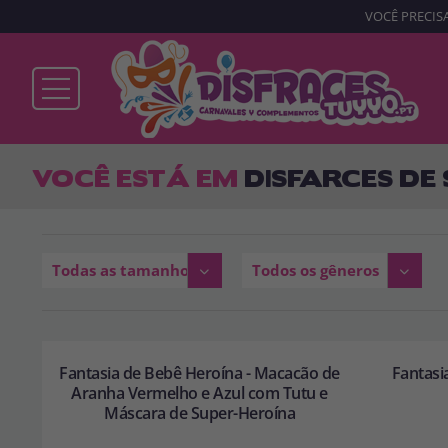
VOCÊ PRECISA
Já sou cliente
VOCÊ ESTÁ EM
DISFARCES DE 
Lembrar-me
Esqueceu sua senha?
Todas as tamanhos
Todos os gêneros
ENTRAR
Fantasia de Bebê Heroína - Macacão de
Fantasi
Aranha Vermelho e Azul com Tutu e
Máscara de Super-Heroína