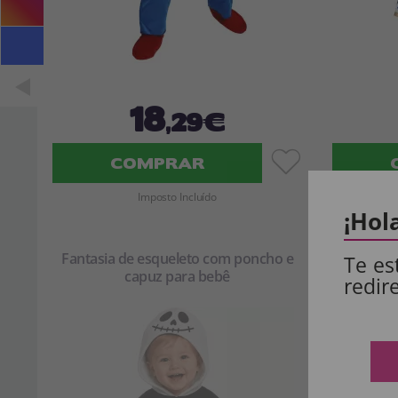
18
,29€
COMPRAR
Imposto Incluído
¡Hol
Fantasia de esqueleto com poncho e
Te es
capuz para bebê
redir