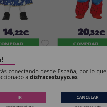
14
20
,22€
,32€
COMPRAR
COMPRAR
Imposto Incluído
Imposto Incluído
a!
tás conectando desde España, por lo que
eccionado a
disfracestuyyo.es
IR
CANCELAR
Tendré que volver a
Me quedo aquí sin