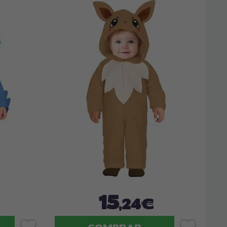
15
,24€