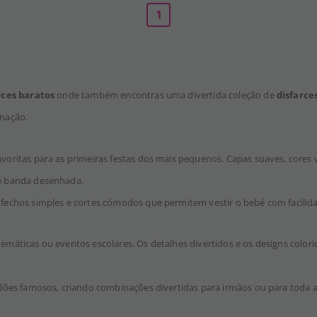
1
rces baratos
onde também encontras uma divertida coleção de
disfarce
inação.
voritas para as primeiras festas dos mais pequenos. Capas suaves, cores v
e banda desenhada.
echos simples e cortes cómodos que permitem vestir o bebé com facilida
temáticas ou eventos escolares. Os detalhes divertidos e os designs colori
ões famosos, criando combinações divertidas para irmãos ou para toda a 