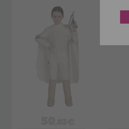
50
,83€