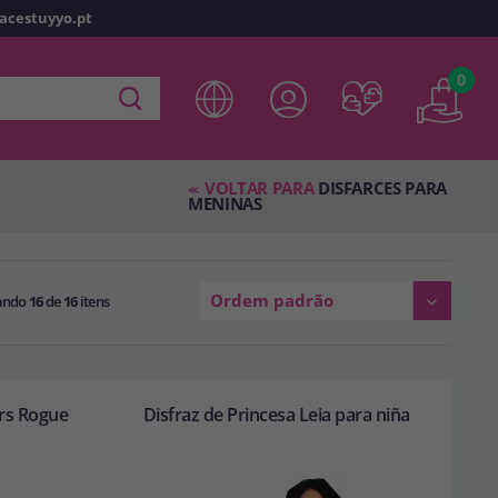
racestuyyo.pt
z
o
0
 em
disfracestuyyo.pt
, você poderá fazer suas compras
oja virtual, verificar o status de seus pedidos e consultar
VOLTAR PARA
DISFARCES PARA
es.
<<
MENINAS
s esperando por você.
Ordem padrão
ando
16
de
16
itens
TA
ars Rogue
Disfraz de Princesa Leia para niña