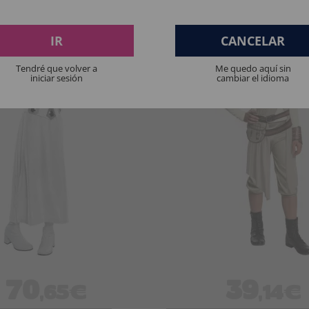
IR
CANCELAR
Tendré que volver a
Me quedo aquí sin
iniciar sesión
cambiar el idioma
70
39
,65€
,14€