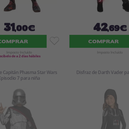
31
42
,00€
,69€
COMPRAR
COMPRAR
Imposto Incluído
Imposto Incluído
ecíbelo de a 2 días hábiles
de Capitán Phasma Star Wars
Disfraz de Darth Vader pa
Episodio 7 para niña