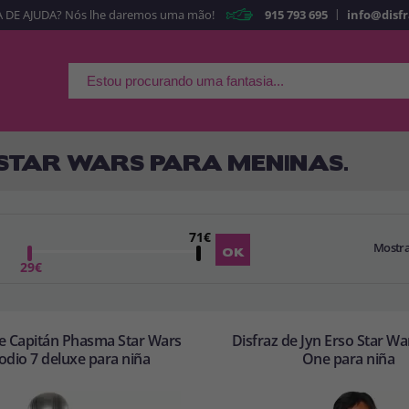
|
 DE AJUDA? Nós lhe daremos uma mão!
915 793 695
info@disf
É a minha primeira ve
Sou nov
Ao criar uma conta
rapidamente em nossa l
suas operações anterior
 STAR WARS PARA MENINAS.
Vá em frente! Estávamo
71€
Mostr
CRIAR CON
29€
de Capitán Phasma Star Wars
Disfraz de Jyn Erso Star W
odio 7 deluxe para niña
One para niña