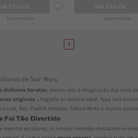
SIN STOCK
SIN STOCK
Imposto Incluído
Imposto Incluído
1
Infantis de Star Wars
e disfarces baratos
, damos vida à imaginação das mais p
rces originais
, chegaste ao destino ideal. Aqui vais enco
esa Leia, Rey, Padmé Amidala, Sabine Wren e muitas outra
a Foi Tão Divertido
u eventos escolares, os nossos modelos destacam-se pelo c
e seguro. E com o nosso
envio express
, recebes tudo em 