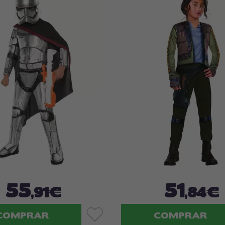
55
51
,91€
,84€
COMPRAR
COMPRAR