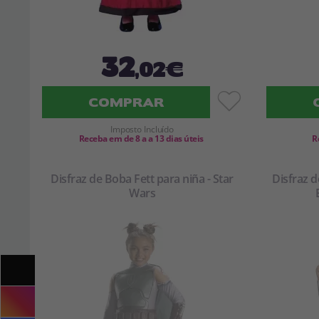
32
,02€
COMPRAR
Imposto Incluído
Receba em de 8 a a 13 dias úteis
R
Disfraz de Boba Fett para niña - Star
Disfraz 
Wars