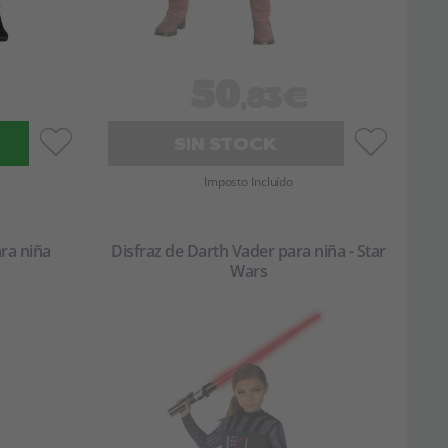
50
,83€
SIN STOCK
Imposto Incluído
ra niña
Disfraz de Darth Vader para niña - Star
Wars