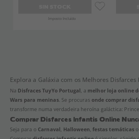
SIN STOCK
Imposto Incluído
Explora a Galáxia com os Melhores Disfarces 
Na
Disfraces TuyYo Portugal
, a
melhor loja online d
Wars para meninas
. Se procuras
onde comprar disfa
transforme numa verdadeira heroína galáctica: Princ
Comprar Disfarces Infantis Online Nunc
Seja para o
Carnaval
,
Halloween
,
festas temáticas
o
Comprar
disfarces infantis online
é simples, rápido 