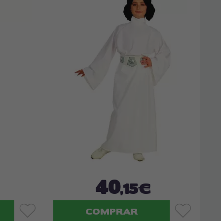
40
,15€
COMPRAR