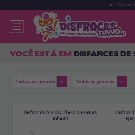
VOCÊ PRECISA
Já sou cliente
VOCÊ ESTÁ EM
DISFARCES DE
Lembrar-me
Esqueceu sua senha?
Todas as tamanhos
Todos os gêneros
ENTRAR
Disfraz de Ahsoka The Clone Wars
Disfraz 
infantil
Epis