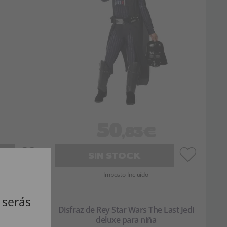
50
,83€
SIN STOCK
Imposto Incluído
 serás
pisodio 7
Disfraz de Rey Star Wars The Last Jedi
deluxe para niña