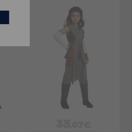
35
,07€