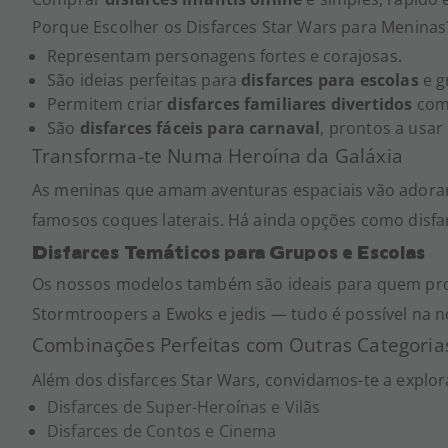
Porque Escolher os Disfarces Star Wars para Meninas
Representam personagens fortes e corajosas.
São ideias perfeitas para
disfarces para escolas
e g
Permitem criar
disfarces familiares divertidos
com 
São
disfarces fáceis para carnaval
, prontos a usar
Transforma-te Numa Heroína da Galáxia
As meninas que amam aventuras espaciais vão adorar 
famosos coques laterais. Há ainda opções como disfarc
Disfarces Temáticos para Grupos e Escolas
Os nossos modelos também são ideais para quem p
Stormtroopers a Ewoks e jedis — tudo é possível na 
Combinações Perfeitas com Outras Categoria
Além dos disfarces Star Wars, convidamos-te a explo
Disfarces de Super-Heroínas e Vilãs
Disfarces de Contos e Cinema