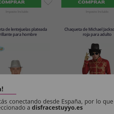
COMPRAR
COMPRAR
Imposto Incluído
Imposto Incluído
ta de lentejuelas plateada
Chaqueta de Michael Jackso
rillante para hombre
roja para adulto
a!
tás conectando desde España, por lo que
eccionado a
disfracestuyyo.es