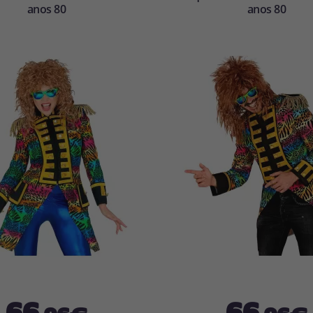
anos 80
anos 80
66
66