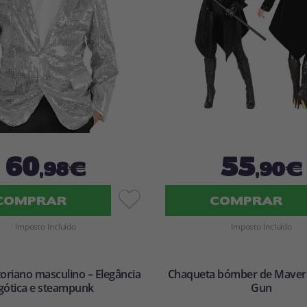
60
55
,98€
,90€
COMPRAR
COMPRAR
Imposto Incluído
Imposto Incluído
toriano masculino – Elegância
Chaqueta bómber de Maveri
gótica e steampunk
Gun