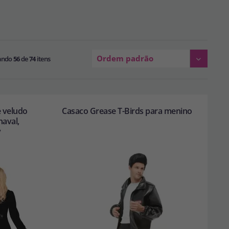
Ordem padrão
ando
56
de
74
itens
e veludo
Casaco Grease T-Birds para menino
naval,
y