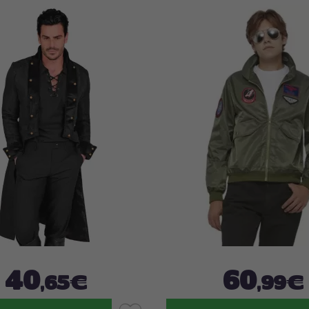
40
60
,65€
,99€