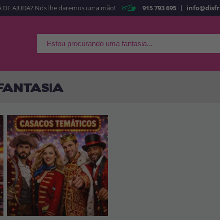
|
 DE AJUDA? Nós lhe daremos uma mão!
915 793 695
info@disf
É a minha primeira ve
Sou nov
Ao criar uma conta
rapidamente em nossa l
suas operações anterior
FANTASIA
Vá em frente! Estávamo
CRIAR CON