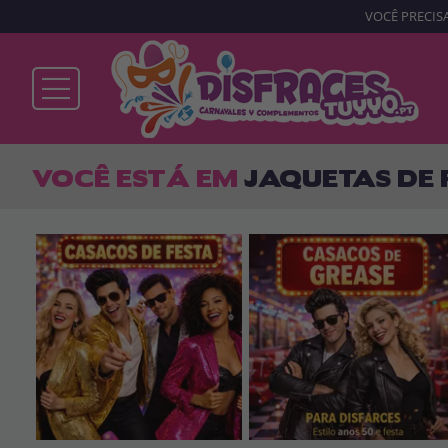
VOCÊ PRECISA
Já sou cliente
VOCÊ ESTÁ EM
JAQUETAS DE 
Lembrar-me
Esqueceu sua senha?
ENTRAR