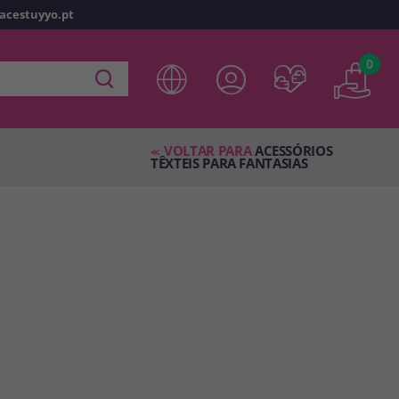
racestuyyo.pt
z
o
0
 em
disfracestuyyo.pt
, você poderá fazer suas compras
oja virtual, verificar o status de seus pedidos e consultar
VOLTAR PARA
ACESSÓRIOS
es.
<<
TÊXTEIS PARA FANTASIAS
s esperando por você.
TA