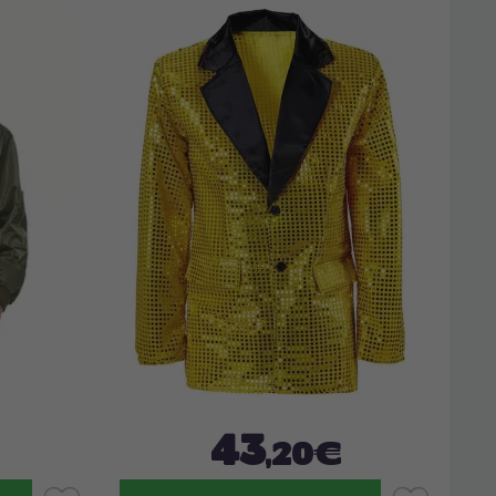
43
,20€