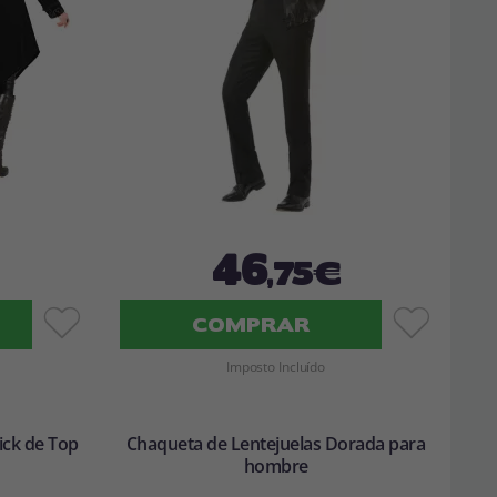
46
,75€
COMPRAR
Imposto Incluído
ck de Top
Chaqueta de Lentejuelas Dorada para
hombre