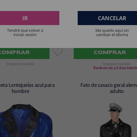
IR
CANCELAR
Tendré que volver a
Me quedo aquí sin
28
31
iniciar sesión
cambiar el idioma
,45€
,51€
COMPRAR
COMPRAR
Imposto Incluído
Imposto Incluído
Recíbelo de a 2 días hábil
ta Lentejuelas azul para
Fato de casaco geral ale
hombre
adulto