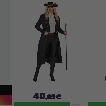
40
,65€