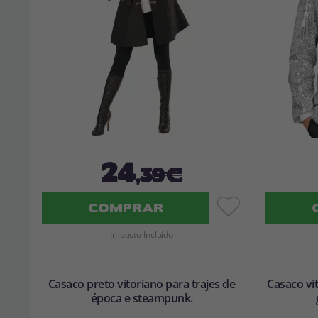
24
,39€
COMPRAR
Imposto Incluído
Casaco preto vitoriano para trajes de
Casaco vi
época e steampunk.