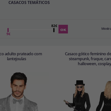
CASACOS TEMÁTICOS
82€
Mostr
9€
co adulto prateado com
Casaco gótico feminino d
lantejoulas
steampunk, fraque, car
halloween, cospla