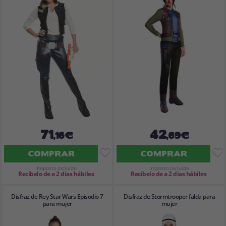
Vá em frente! Estávamos esperando por você.
CRIAR CONTA
71
42
,16€
,69€
COMPRAR
COMPRAR
Imposto Incluído
Imposto Incluído
Recíbelo de a 2 días hábiles
Recíbelo de a 2 días hábiles
Disfraz de Rey Star Wars Episodio 7
Disfraz de Stormtrooper falda para
para mujer
mujer