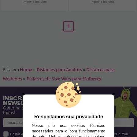
Imposto Incluído
Imposto Incluído
1
Esta em
Home
»
Disfarces para Adultos
»
Disfarces para
Mulheres
»
Disfarces de Star Wars para Mulheres
INSCREVA-SE NA NOSSA
NEWSLETTER
Obtenha descontos e saiba de tudo antes de
todos!
Respeitamos sua privacidade
Nosso site usa cookies técnicos
necessários para o bom funcionamento
Gostaria de receber descontos exclusivos, novidades e tendências por e-mail.
do site. Outras categorias de cookies