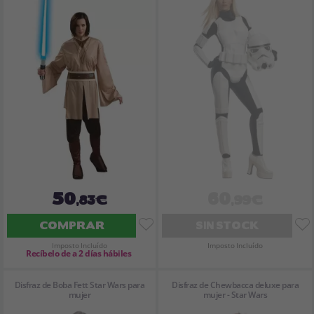
50
60
,83€
,99€
COMPRAR
SIN STOCK
Imposto Incluído
Imposto Incluído
Recíbelo de a 2 días hábiles
Disfraz de Boba Fett Star Wars para
Disfraz de Chewbacca deluxe para
mujer
mujer - Star Wars