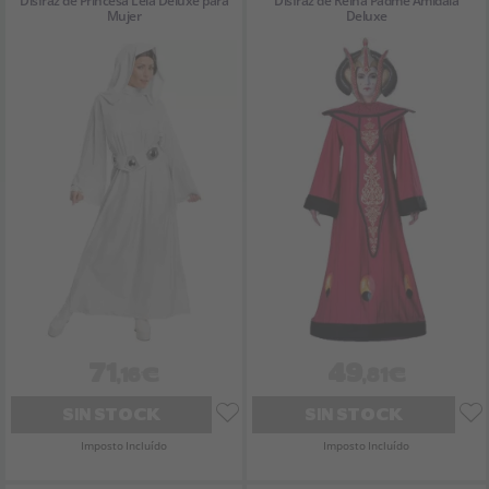
Disfraz de Princesa Leia Deluxe para
Disfraz de Reina Padmé Amidala
Mujer
Deluxe
71
49
,16€
,81€
SIN STOCK
SIN STOCK
Imposto Incluído
Imposto Incluído