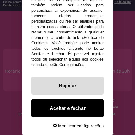
Posso cancelar a inscrição a qualquer momento, conforme estipulado na
Política de
também podem ser usadas para
Publicidade
.
personalizar a experiência do usuário,
fornecer ofertas comerciais
personalizadas ou realizar análises para
otimizar nossa oferta. O utilizador pode
retirar o seu consentimento a qualquer
momento, a partir do link «Política de
Cookies». Você também pode aceitar
todos os cookies clicando no botão
Aceitar e Fechar. É possível rejeitar
PRECISA DE AJUDA?
todos ou selecionar alguns dos cookies
915 793 695
usando o botão Configurações.
Horário de segunda a sexta das 10h às 14h e das 17h às 20h
Sábados das 10h às 14h.
info@disfracestuyyo.pt
Rejeitar
· Quem somos
· Condições de uso
· Como comprar
· Política de Privacidade
Aceitar e fechar
· Envios e Devoluções
· Política de Cookies
· Blog
· Aviso Legal
Modificar configurações