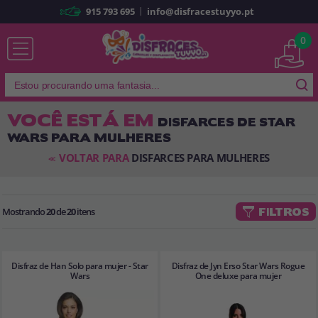
|
915 793 695
info@disfracestuyyo.pt
Já sou cliente
0
VOCÊ ESTÁ EM
DISFARCES DE STAR
WARS PARA MULHERES
Lembrar-me
Esqueceu sua senha?
VOLTAR PARA
DISFARCES PARA MULHERES
<<
ENTRAR
Mostrando
20
de
20
itens
FILTROS
É a minha primeira vez
Sou novo
Disfraz de Han Solo para mujer - Star
Disfraz de Jyn Erso Star Wars Rogue
Ao criar uma conta em
disfracestuyyo.pt
, você poderá fazer suas
Wars
One deluxe para mujer
compras rapidamente em nossa loja virtual, verificar o status de seus
pedidos e consultar suas operações anteriores.