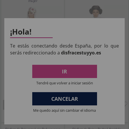
mujer
¡Hola!
Te estás conectando desde España, por lo que
serás redireccionado a
disfracestuyyo.es
IR
Tendré que volver a iniciar sesión
50
81
,83€
,32€
CANCELAR
SIN STOCK
SIN STOCK
Me quedo aquí sin cambiar el idioma
Imposto Incluído
Imposto Incluído