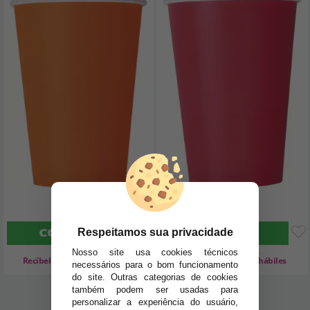
3
3
,05€
,05€
COMPRAR
COMPRAR
Respeitamos sua privacidade
Nosso site usa cookies técnicos
Imposto Incluído
Imposto Incluído
Recíbelo de 0 a 1 días hábiles
Recíbelo de 0 a 1 días hábiles
necessários para o bom funcionamento
do site. Outras categorias de cookies
também podem ser usadas para
personalizar a experiência do usuário,
1
2
3