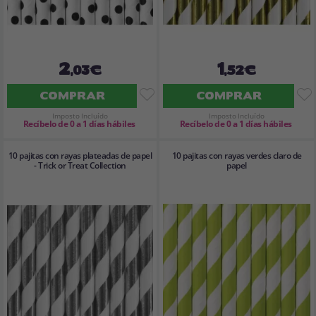
2
1
,03€
,52€
COMPRAR
COMPRAR
Imposto Incluído
Imposto Incluído
Recíbelo de 0 a 1 días hábiles
Recíbelo de 0 a 1 días hábiles
10 pajitas con rayas plateadas de papel
10 pajitas con rayas verdes claro de
- Trick or Treat Collection
papel