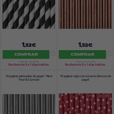
1
1
,52€
,52€
COMPRAR
COMPRAR
Imposto Incluído
Imposto Incluído
Recíbelo de 0 a 1 días hábiles
Recíbelo de 0 a 1 días hábiles
10 pajitas plateadas de papel - New
10 pajitas rojas con lunares blancos de
Year & Carnival
papel