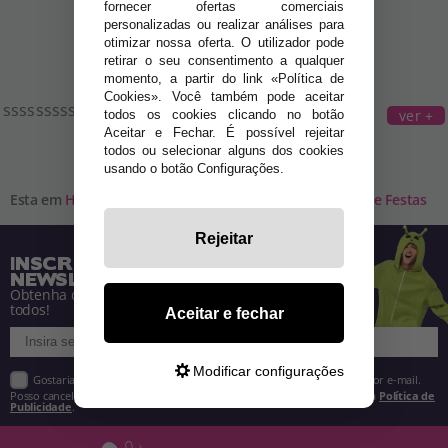
fornecer ofertas comerciais
personalizadas ou realizar análises para
otimizar nossa oferta. O utilizador pode
retirar o seu consentimento a qualquer
momento, a partir do link «Política de
Cookies». Você também pode aceitar
sssssssssssssssssssssssssssssssssssssssssssssssss
ver +
todos os cookies clicando no botão
Aceitar e Fechar. É possível rejeitar
todos ou selecionar alguns dos cookies
usando o botão Configurações.
Esta em
Home
»
Acessórios para Disfarces
»
Decoração e Festas
Rejeitar
INSCREVA-SE NA NOSSA
NEWSLETTER
Obtenha descontos e saiba de tudo antes de
todos!
Aceitar e fechar
Modificar configurações
Gostaria de receber descontos exclusivos, novidades e tendências por e-mail.
Posso cancelar a inscrição a qualquer momento, conforme estipulado na
Política de
Publicidade
.