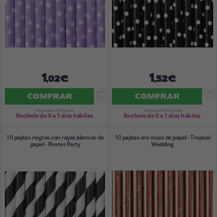
1
1
,02€
,52€
COMPRAR
COMPRAR
Imposto Incluído
Imposto Incluído
Recíbelo de 0 a 1 días hábiles
Recíbelo de 0 a 1 días hábiles
10 pajitas negras con rayas blancas de
10 pajitas oro rosas de papel - Tropical
papel - Pirates Party
Wedding