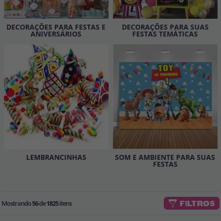
Vá em frente! Estávamos esperando por você.
CRIAR CONTA
DECORAÇÕES PARA FESTAS E
DECORAÇÕES PARA SUAS
ANIVERSÁRIOS
FESTAS TEMÁTICAS
LEMBRANCINHAS
SOM E AMBIENTE PARA SUAS
FESTAS
Mostrando
56
de
1825
itens
FILTROS