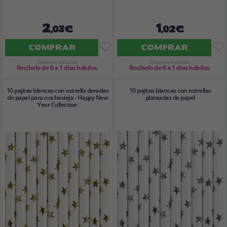
2
1
,03€
,02€
COMPRAR
COMPRAR
Imposto Incluído
Imposto Incluído
Recíbelo de 0 a 1 días hábiles
Recíbelo de 0 a 1 días hábiles
10 pajitas blancas con estrella doradas
10 pajitas blancas con estrellas
de papel para nochevieja - Happy New
plateadas de papel
Year Collection