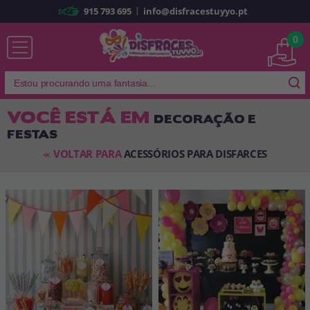
|
915 793 695
info@disfracestuyyo.pt
Já sou cliente
0
VOCÊ ESTÁ EM
DECORAÇÃO E
FESTAS
Lembrar-me
Esqueceu sua senha?
VOLTAR PARA
ACESSÓRIOS PARA DISFARCES
<<
ENTRAR
É a minha primeira vez
Sou novo
Ao criar uma conta em
disfracestuyyo.pt
, você poderá fazer suas
compras rapidamente em nossa loja virtual, verificar o status de seus
pedidos e consultar suas operações anteriores.