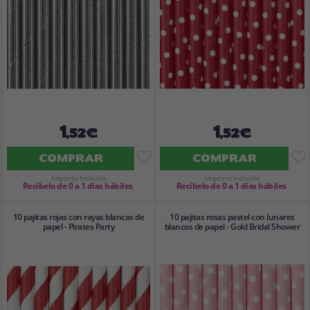
1
1
,52€
,52€
COMPRAR
COMPRAR
Imposto Incluído
Imposto Incluído
Recíbelo de 0 a 1 días hábiles
Recíbelo de 0 a 1 días hábiles
10 pajitas rojas con rayas blancas de
10 pajitas rosas pastel con lunares
papel - Pirates Party
blancos de papel - Gold Bridal Shower