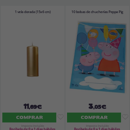
1 vela dorada (15x6 cm)
10 bolsas de chucherías Peppa Pig
11
3
,69€
,05€
COMPRAR
COMPRAR
Imposto Incluído
Imposto Incluído
Recíbelo de 0 a 1 días hábiles
Recíbelo de 0 a 1 días hábiles