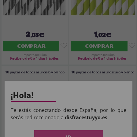
2
1
,03€
,02€
COMPRAR
COMPRAR
Imposto Incluído
Imposto Incluído
Recíbelo de 0 a 1 días hábiles
Recíbelo de 0 a 1 días hábiles
10 pajitas de topos azul cielo y blanco
10 pajitas de topos azul oscuro y blanco
¡Hola!
Te estás conectando desde España, por lo que
serás redireccionado a
disfracestuyyo.es