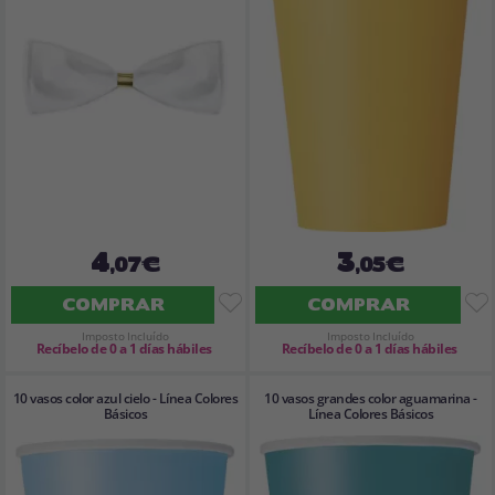
4
3
,07€
,05€
COMPRAR
COMPRAR
Imposto Incluído
Imposto Incluído
Recíbelo de 0 a 1 días hábiles
Recíbelo de 0 a 1 días hábiles
10 vasos color azul cielo - Línea Colores
10 vasos grandes color aguamarina -
Básicos
Línea Colores Básicos