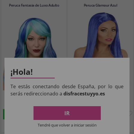
Peruca Fantasia de Luxo Adulto
Peruca Glamour Azul
¡Hola!
Te estás conectando desde España, por lo que
serás redireccionado a
disfracestuyyo.es
15
6
,24€
,09€
IR
COMPRAR
COMPRAR
Imposto Incluído
Imposto Incluído
Tendré que volver a iniciar sesión