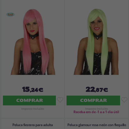
15
22
,24€
,87€
COMPRAR
COMPRAR
Imposto Incluído
Imposto Incluído
Receba em de -1 a a 1 dia útil
Peluca fiestera para adulta
Peluca glamour rosa neón con flequillo