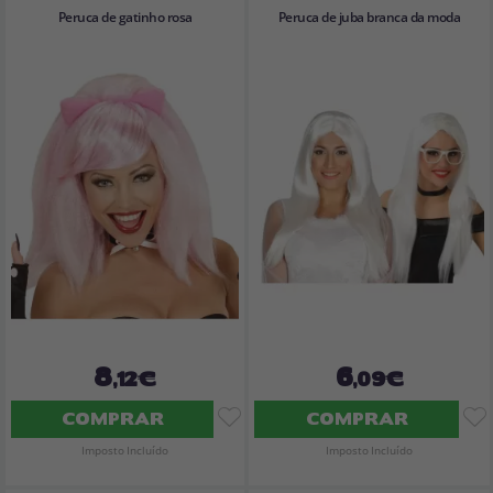
Peruca de gatinho rosa
Peruca de juba branca da moda
8
6
,12€
,09€
COMPRAR
COMPRAR
Imposto Incluído
Imposto Incluído