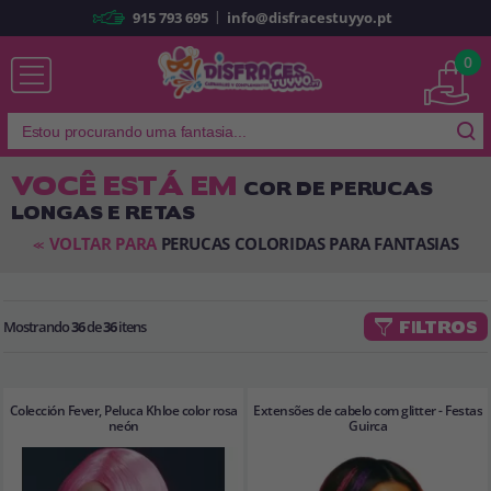
|
915 793 695
info@disfracestuyyo.pt
Já sou cliente
0
VOCÊ ESTÁ EM
COR DE PERUCAS
LONGAS E RETAS
Lembrar-me
Esqueceu sua senha?
VOLTAR PARA
PERUCAS COLORIDAS PARA FANTASIAS
<<
ENTRAR
Mostrando
36
de
36
itens
FILTROS
É a minha primeira vez
Sou novo
Colección Fever, Peluca Khloe color rosa
Extensões de cabelo com glitter - Festas
Ao criar uma conta em
disfracestuyyo.pt
, você poderá fazer suas
neón
Guirca
compras rapidamente em nossa loja virtual, verificar o status de seus
pedidos e consultar suas operações anteriores.