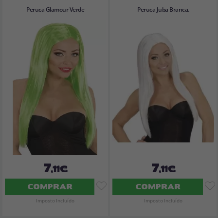
Peruca Glamour Verde
Peruca Juba Branca.
7
7
,11€
,11€
COMPRAR
COMPRAR
Imposto Incluído
Imposto Incluído