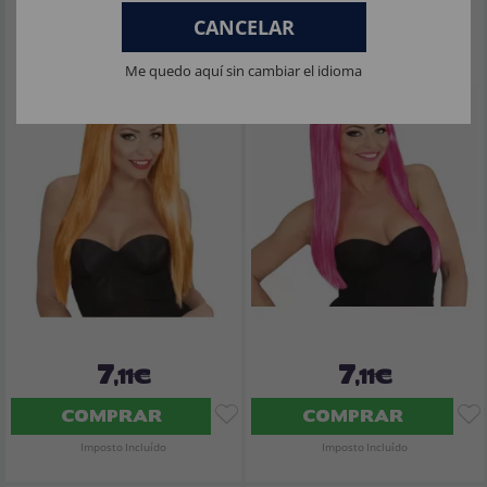
Peruca Glamour Laranja
Peruca Glamour Rosa.
CANCELAR
Me quedo aquí sin cambiar el idioma
7
7
,11€
,11€
COMPRAR
COMPRAR
Imposto Incluído
Imposto Incluído