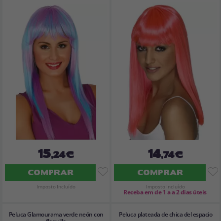
15
14
,24€
,74€
COMPRAR
COMPRAR
Imposto Incluído
Imposto Incluído
Receba em de 1 a a 2 dias úteis
Peluca Glamourama verde neón con
Peluca plateada de chica del espacio