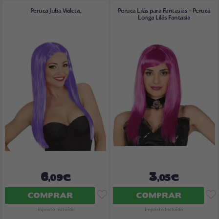
Peruca Juba Violeta.
Peruca Lilás para Fantasias – Peruca
Longa Lilás Fantasia
6
3
,09€
,05€
COMPRAR
COMPRAR
Imposto Incluído
Imposto Incluído