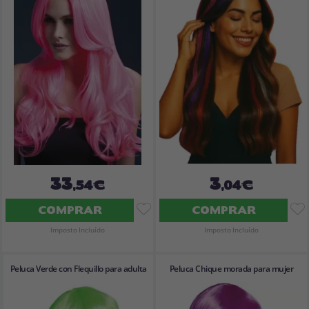
Vá em frente! Estávamos esperando por você.
CRIAR CONTA
33
3
,54€
,04€
COMPRAR
COMPRAR
Imposto Incluído
Imposto Incluído
Peluca Verde con Flequillo para adulta
Peluca Chique morada para mujer