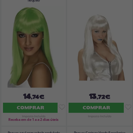
flequillo
14
13
,74€
,72€
COMPRAR
COMPRAR
Imposto Incluído
Imposto Incluído
Receba em de 1 a a 2 dias úteis
Peruca azul com cabelo ondulado
Peruca Coringa Verde Econômica