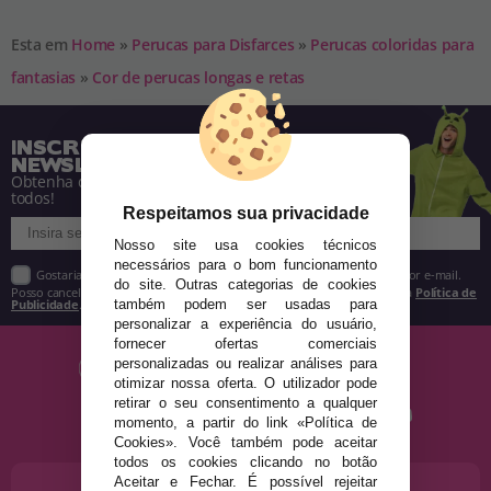
Esta em
Home
»
Perucas para Disfarces
»
Perucas coloridas para
fantasias
»
Cor de perucas longas e retas
INSCREVA-SE NA NOSSA
NEWSLETTER
Obtenha descontos e saiba de tudo antes de
todos!
Respeitamos sua privacidade
Nosso site usa cookies técnicos
necessários para o bom funcionamento
Gostaria de receber descontos exclusivos, novidades e tendências por e-mail.
do site. Outras categorias de cookies
Posso cancelar a inscrição a qualquer momento, conforme estipulado na
Política de
Publicidade
.
também podem ser usadas para
personalizar a experiência do usuário,
fornecer ofertas comerciais
personalizadas ou realizar análises para
otimizar nossa oferta. O utilizador pode
retirar o seu consentimento a qualquer
momento, a partir do link «Política de
Cookies». Você também pode aceitar
todos os cookies clicando no botão
Aceitar e Fechar. É possível rejeitar