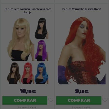
Peruca reta colorida Babelicious com
Peruca Vermelha Jessica Rabit
franja
10
9
,16€
,15€
COMPRAR
COMPRAR
Imposto Incluído
Imposto Incluído