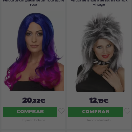
Peruca de cor gradiente de moda azul e
Peruca de fantasia de estrela do rock
rosa
vintage
20
12
,32€
,19€
COMPRAR
COMPRAR
Imposto Incluído
Imposto Incluído