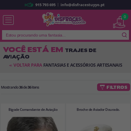
|
915 793 695
info@disfracestuyyo.pt
Já sou cliente
0
VOCÊ ESTÁ EM
TRAJES DE
AVIAÇÃO
Lembrar-me
Esqueceu sua senha?
VOLTAR PARA
FANTASIAS E ACESSÓRIOS ARTESANAIS
<<
ENTRAR
Mostrando
36
de
36
itens
FILTROS
É a minha primeira vez
Sou novo
Bigode Comandante de Aviação
Broche de Aviador Dourado.
Ao criar uma conta em
disfracestuyyo.pt
, você poderá fazer suas
compras rapidamente em nossa loja virtual, verificar o status de seus
pedidos e consultar suas operações anteriores.