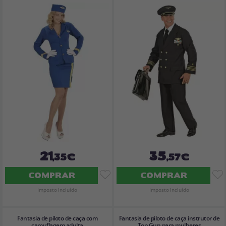
21
35
,35€
,57€
COMPRAR
COMPRAR
Imposto Incluído
Imposto Incluído
Fantasia de piloto de caça com
Fantasia de piloto de caça instrutor de
camuflagem adulta
Top Gun para mulheres