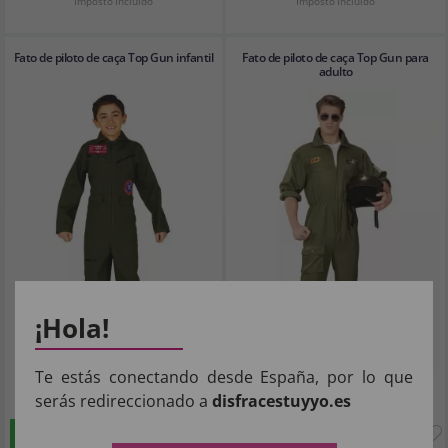
Imposto Incluído
Imposto Incluído
Fato de piloto de caça Top Gun infantil
Fato de piloto de caça Top Gun para
adulto
¡Hola!
Te estás conectando desde España, por lo que
18
27
,29€
,44€
serás redireccionado a
disfracestuyyo.es
COMPRAR
COMPRAR