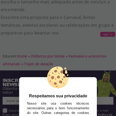
escolha o tamanho mais adequado antes de concluir a
encomenda.
Encontre uma proposta para o Carnaval, festas
temáticas, eventos escolares ou celebrações em grupo e
prepare-se para levantar voo.
ver +
Esta em
Home
»
Disfarces por temas
»
Fantasias e acessórios
artesanais
»
Trajes de Aviação
INSCREVA-SE NA NOSSA
NEWSLETTER
Obtenha descontos e saiba de tudo antes de
todos!
Respeitamos sua privacidade
Nosso site usa cookies técnicos
necessários para o bom funcionamento
Gostaria de receber descontos exclusivos, novidades e tendências por e-mail.
do site. Outras categorias de cookies
Posso cancelar a inscrição a qualquer momento, conforme estipulado na
Política de