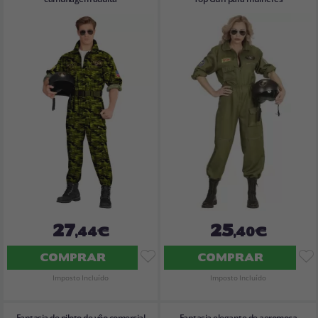
27
25
,44€
,40€
COMPRAR
COMPRAR
Imposto Incluído
Imposto Incluído
Fantasia de piloto de vôo comercial
Fantasia elegante de aeromoça