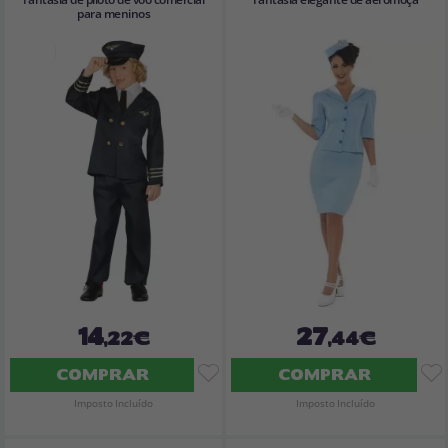
para meninos
14
27
,22€
,44€
COMPRAR
COMPRAR
Imposto Incluído
Imposto Incluído