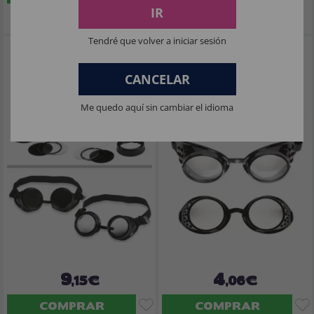
IR
Imposto Incluído
Imposto Incluído
Tendré que volver a iniciar sesión
Óculos com múltiplas lentes
Óculos Piloto Vintage Pretos
CANCELAR
Me quedo aquí sin cambiar el idioma
9
4
,15€
,06€
COMPRAR
COMPRAR