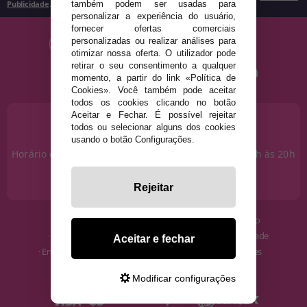
também podem ser usadas para
Publicidade
.
personalizar a experiência do usuário,
fornecer ofertas comerciais
personalizadas ou realizar análises para
otimizar nossa oferta. O utilizador pode
retirar o seu consentimento a qualquer
momento, a partir do link «Política de
Cookies». Você também pode aceitar
todos os cookies clicando no botão
Aceitar e Fechar. É possível rejeitar
PRECISA DE AJUDA?
todos ou selecionar alguns dos cookies
915 793 695
usando o botão Configurações.
Horário de segunda a sexta das 10h às 14h e das 17h às 20h
Sábados das 10h às 14h.
info@disfracestuyyo.pt
Rejeitar
· Quem somos
· Condições de uso
· Como comprar
· Política de Privacidade
Aceitar e fechar
· Envios e Devoluções
· Política de Cookies
· Blog
· Aviso Legal
Modificar configurações