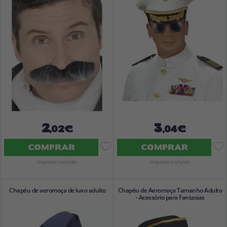
Vá em frente! Estávamos esperando por você.
CRIAR CONTA
2
3
,02€
,04€
COMPRAR
COMPRAR
Imposto Incluído
Imposto Incluído
Chapéu de aeromoça de luxo adulto
Chapéu de Aeromoça Tamanho Adulto
- Acessório para Fantasias