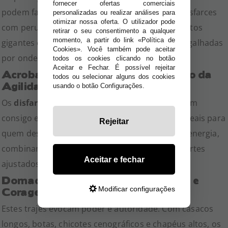
fornecer ofertas comerciais
podem faltar nesta seleção. Disponibilizamos disfarces
personalizadas ou realizar análises para
otimizar nossa oferta. O utilizador pode
com perucas coloridas, narizes vermelhos, sapatos
retirar o seu consentimento a qualquer
momento, a partir do link «Política de
gigantes e padrões vibrantes que garantem gargalhadas
Cookies». Você também pode aceitar
por onde passam.
todos os cookies clicando no botão
Aceitar e Fechar. É possível rejeitar
Acrobatas e Equilibristas: O Encanto da
todos ou selecionar alguns dos cookies
Agilidade
usando o botão Configurações.
Os
disfarces de acrobatas
e
equilibristas
trazem
consigo elegância, brilho e muito movimento. Ideais para
Rejeitar
quem deseja um visual mais atlético e cheio de energia,
combinando tecidos brilhantes, lantejoulas e cortes
Aceitar e fechar
ajustados ao corpo.
Domadores de Leões e Feras: Estilo e
Modificar configurações
Coragem
Estes trajes evocam poder e autoridade. Com casacos
longos, botas, chicotes cenográficos e chapéus altos, os