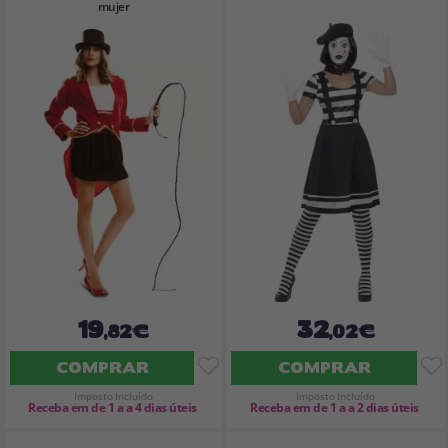
mujer
19
32
,82€
,02€
COMPRAR
COMPRAR
Imposto Incluído
Imposto Incluído
Receba em de 1 a a 4 dias úteis
Receba em de 1 a a 2 dias úteis