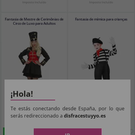
Imposto Incluído
Imposto Incluído
Fantasia de Mestre de Cerimônias de
Fantasia de mímica para crianças
Circo de Luxo para Adultos
¡Hola!
Te estás conectando desde España, por lo que
serás redireccionado a
disfracestuyyo.es
40
20
,65€
,32€
COMPRAR
COMPRAR