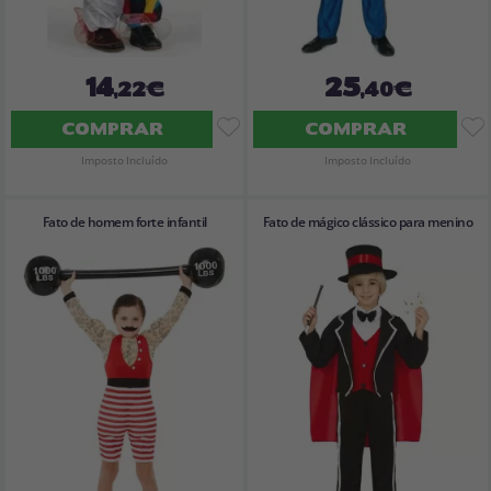
14
25
,22€
,40€
COMPRAR
COMPRAR
Imposto Incluído
Imposto Incluído
Fato de homem forte infantil
Fato de mágico clássico para menino