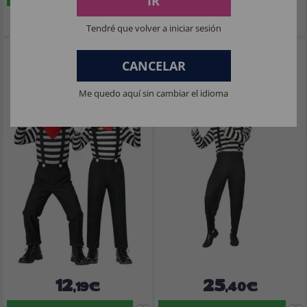
IR
Imposto Incluído
Imposto Incluído
Tendré que volver a iniciar sesión
Fantasia de Mímica para Meninas
Fantasia de Mímico da Cidade para
Homens
CANCELAR
Me quedo aquí sin cambiar el idioma
12
25
,19€
,40€