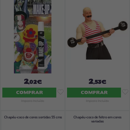
Vá em frente! Estávamos esperando por você.
CRIAR CONTA
2
2
,02€
,53€
COMPRAR
COMPRAR
Imposto Incluído
Imposto Incluído
Chapéu-coco de cores sortidas 55 cms
Chapéu-coco de feltro em cores
variadas