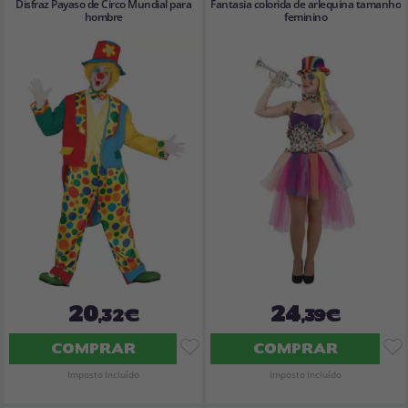
Disfraz Payaso de Circo Mundial para
Fantasia colorida de arlequina tamanho
hombre
feminino
20
24
,32€
,39€
COMPRAR
COMPRAR
Imposto Incluído
Imposto Incluído