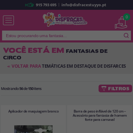
|
915 793 695
info@disfracestuyyo.pt
Já sou cliente
0
VOCÊ ESTÁ EM
FANTASIAS DE
CIRCO
Lembrar-me
Esqueceu sua senha?
VOLTAR PARA
TEMÁTICAS EM DESTAQUE DE DISFARCES
<<
ENTRAR
Mostrando
56
de
150
itens
FILTROS
É a minha primeira vez
Sou novo
Aplicador de maquiagem branco
Barra de peso inflável de 120 cm –
Ao criar uma conta em
disfracestuyyo.pt
, você poderá fazer suas
Acessório para fantasia de homem
forte para carnaval
compras rapidamente em nossa loja virtual, verificar o status de seus
pedidos e consultar suas operações anteriores.