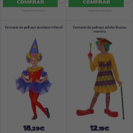
COMPRAR
COMPRAR
Imposto Incluído
Imposto Incluído
Fantasia de palhaço acrobata infantil
Fantasia de palhaço adulto Buauu
menina
18
12
,29€
,19€