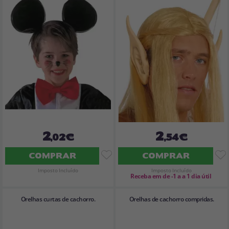
2
2
,02€
,54€
COMPRAR
COMPRAR
Imposto Incluído
Imposto Incluído
Receba em de -1 a a 1 dia útil
Orelhas curtas de cachorro.
Orelhas de cachorro compridas.