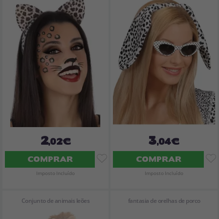
2
3
,02€
,04€
COMPRAR
COMPRAR
Imposto Incluído
Imposto Incluído
Conjunto de animais leões
fantasia de orelhas de porco