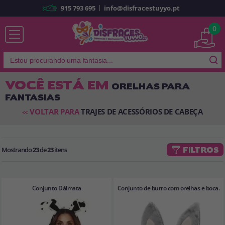
|
915 793 695
info@disfracestuyyo.pt
Já sou cliente
0
VOCÊ ESTÁ EM
ORELHAS PARA
FANTASIAS
Lembrar-me
Esqueceu sua senha?
VOLTAR PARA
TRAJES DE ACESSÓRIOS DE CABEÇA
<<
ENTRAR
Mostrando
23
de
23
itens
FILTROS
É a minha primeira vez
Sou novo
Conjunto Dálmata
Conjunto de burro com orelhas e boca.
Ao criar uma conta em
disfracestuyyo.pt
, você poderá fazer suas
compras rapidamente em nossa loja virtual, verificar o status de seus
pedidos e consultar suas operações anteriores.