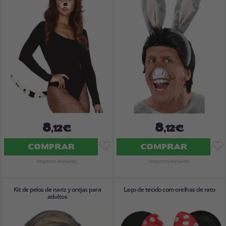
Vá em frente! Estávamos esperando por você.
CRIAR CONTA
8
8
,12€
,12€
COMPRAR
COMPRAR
Imposto Incluído
Imposto Incluído
Kit de pelos de nariz y orejas para
Laço de tecido com orelhas de rato
adultos