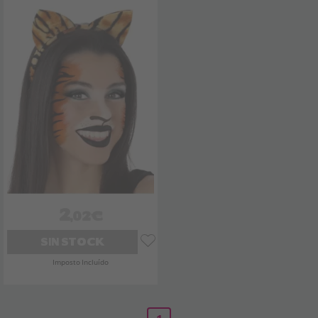
2
,02€
SIN STOCK
Imposto Incluído