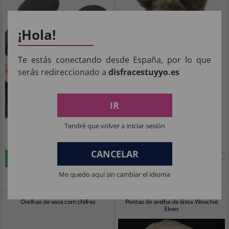
¡Hola!
Te estás conectando desde España, por lo que
serás redireccionado a
disfracestuyyo.es
IR
Tendré que volver a iniciar sesión
2
3
,02€
,04€
CANCELAR
COMPRAR
COMPRAR
Imposto Incluído
Imposto Incluído
Me quedo aquí sin cambiar el idioma
Orelhas de vaca com chifres
Pontas de orelha de látex Woochie
Elven