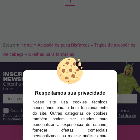
1
Esta em
Home
»
Acessórios para Disfarces
»
Trajes de acessórios
de cabeça
»
Orelhas para fantasias
INSCREVA-SE NA NOSSA
NEWSLETTER
Obtenha descontos e saiba de tudo antes de
todos!
Respeitamos sua privacidade
Nosso site usa cookies técnicos
necessários para o bom funcionamento
Gostaria de receber descontos exclusivos, novidades e tendências por e-mail.
do site. Outras categorias de cookies
Posso cancelar a inscrição a qualquer momento, conforme estipulado na
Política de
Publicidade
.
também podem ser usadas para
personalizar a experiência do usuário,
fornecer ofertas comerciais
personalizadas ou realizar análises para