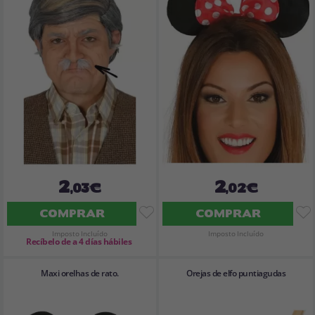
2
2
,03€
,02€
COMPRAR
COMPRAR
Imposto Incluído
Imposto Incluído
Recíbelo de a 4 días hábiles
Maxi orelhas de rato.
Orejas de elfo puntiagudas