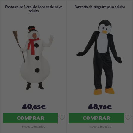
Fantasia de Natal de boneco de neve
Fantasia de pinguim para adulto
adulto
40
48
,65€
,78€
COMPRAR
COMPRAR
Imposto Incluído
Imposto Incluído