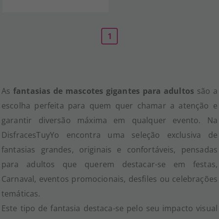
1
As
fantasias de mascotes gigantes para adultos
são a
escolha perfeita para quem quer chamar a atenção e
garantir diversão máxima em qualquer evento. Na
DisfracesTuyYo encontra uma seleção exclusiva de
fantasias grandes, originais e confortáveis, pensadas
para adultos que querem destacar-se em festas,
Carnaval, eventos promocionais, desfiles ou celebrações
temáticas.
Este tipo de fantasia destaca-se pelo seu impacto visual