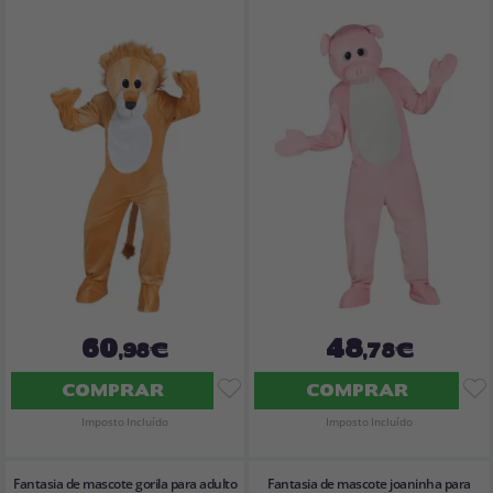
60
48
,98€
,78€
COMPRAR
COMPRAR
Imposto Incluído
Imposto Incluído
Fantasia de mascote gorila para adulto
Fantasia de mascote joaninha para