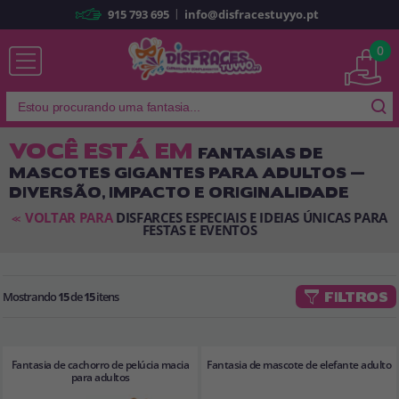
|
915 793 695
info@disfracestuyyo.pt
Já sou cliente
0
VOCÊ ESTÁ EM
FANTASIAS DE
MASCOTES GIGANTES PARA ADULTOS —
Lembrar-me
Esqueceu sua senha?
DIVERSÃO, IMPACTO E ORIGINALIDADE
ENTRAR
VOLTAR PARA
DISFARCES ESPECIAIS E IDEIAS ÚNICAS PARA
<<
FESTAS E EVENTOS
É a minha primeira vez
Sou novo
Mostrando
15
de
15
itens
FILTROS
Ao criar uma conta em
disfracestuyyo.pt
, você poderá fazer suas
compras rapidamente em nossa loja virtual, verificar o status de seus
Fantasia de cachorro de pelúcia macia
Fantasia de mascote de elefante adulto
pedidos e consultar suas operações anteriores.
para adultos