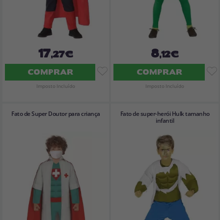
17
8
,27€
,12€
COMPRAR
COMPRAR
Imposto Incluído
Imposto Incluído
Fato de Super Doutor para criança
Fato de super-herói Hulk tamanho
infantil