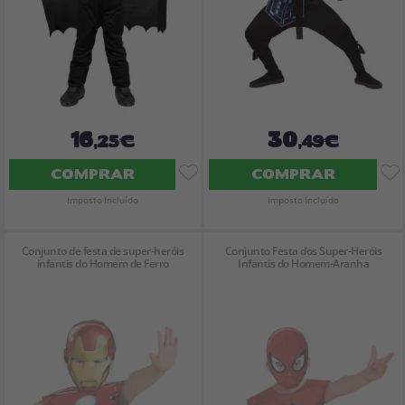
16
30
,25€
,49€
COMPRAR
COMPRAR
Imposto Incluído
Imposto Incluído
Conjunto de festa de super-heróis
Conjunto Festa dos Super-Heróis
infantis do Homem de Ferro
Infantis do Homem-Aranha