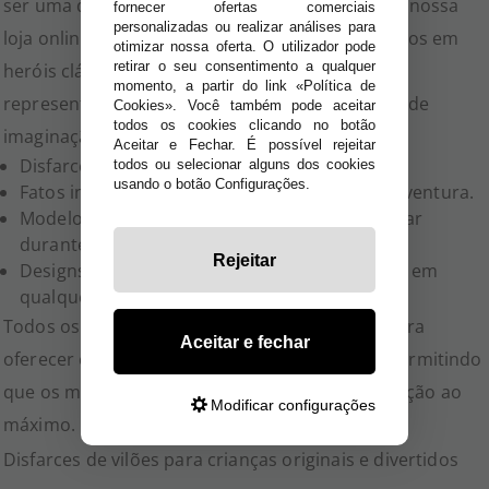
ser uma das escolhas favoritas das crianças. Na nossa
fornecer ofertas comerciais
personalizadas ou realizar análises para
loja online poderás encontrar disfarces inspirados em
otimizar nossa oferta. O utilizador pode
retirar o seu consentimento a qualquer
heróis clássicos e modernos, ideais para festas,
momento, a partir do link «Política de
representações escolares e brincadeiras cheias de
Cookies». Você também pode aceitar
todos os cookies clicando no botão
imaginação.
Aceitar e Fechar. É possível rejeitar
Disfarces de heróis com capa e máscara.
todos ou selecionar alguns dos cookies
usando o botão Configurações.
Fatos inspirados em personagens de ação e aventura.
Modelos confortáveis e resistentes para brincar
durante horas.
Rejeitar
Designs coloridos e chamativos para destacar em
qualquer evento.
Todos os nossos modelos são desenvolvidos para
Aceitar e fechar
oferecer conforto e liberdade de movimento, permitindo
que os mais pequenos aproveitem cada celebração ao
Modificar configurações
máximo.
Disfarces de vilões para crianças originais e divertidos