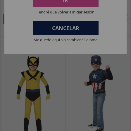
IR
10
35
,16€
,57€
Tendré que volver a iniciar sesión
COMPRAR
COMPRAR
CANCELAR
Imposto Incluído
Imposto Incluído
Me quedo aquí sin cambiar el idioma
Fantasia econômica de Wolverine dos
Fantasia infantil Capitão América
X-Men para meninos
Endgame Baú e máscara de rubis