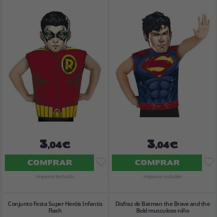
3
3
,04€
,04€
COMPRAR
COMPRAR
Imposto Incluído
Imposto Incluído
Conjunto Festa Super Heróis Infantis
Disfraz de Batman the Brave and the
Flash
Bold musculoso niño