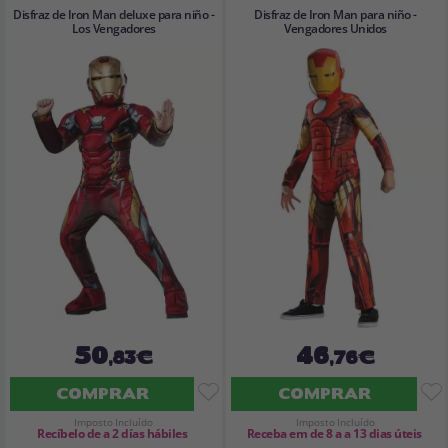
Disfraz de Iron Man deluxe para niño -
Disfraz de Iron Man para niño -
Los Vengadores
Vengadores Unidos
50
46
,83€
,76€
COMPRAR
COMPRAR
Imposto Incluído
Imposto Incluído
Recíbelo de a 2 días hábiles
Receba em de 8 a a 13 dias úteis