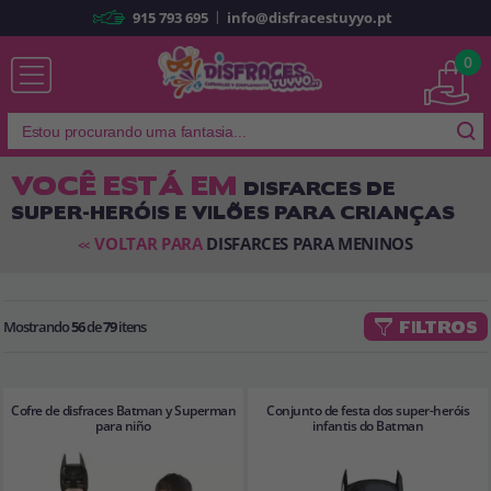
|
915 793 695
info@disfracestuyyo.pt
Já sou cliente
0
VOCÊ ESTÁ EM
DISFARCES DE
SUPER-HERÓIS E VILÕES PARA CRIANÇAS
Lembrar-me
Esqueceu sua senha?
VOLTAR PARA
DISFARCES PARA MENINOS
<<
ENTRAR
Mostrando
56
de
79
itens
FILTROS
É a minha primeira vez
Sou novo
Cofre de disfraces Batman y Superman
Conjunto de festa dos super-heróis
Ao criar uma conta em
disfracestuyyo.pt
, você poderá fazer suas
para niño
infantis do Batman
compras rapidamente em nossa loja virtual, verificar o status de seus
pedidos e consultar suas operações anteriores.