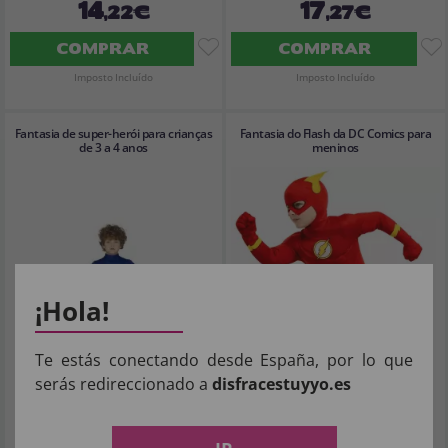
14
17
,22€
,27€
COMPRAR
COMPRAR
Imposto Incluído
Imposto Incluído
Fantasia de super-herói para crianças
Fantasia do Flash da DC Comics para
de 3 a 4 anos
meninos
¡Hola!
Te estás conectando desde España, por lo que
serás redireccionado a
disfracestuyyo.es