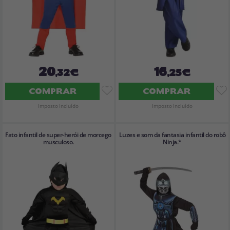
20
16
,32€
,25€
COMPRAR
COMPRAR
Imposto Incluído
Imposto Incluído
Fato infantil de super-herói de morcego
Luzes e som da fantasia infantil do robô
musculoso.
Ninja.*