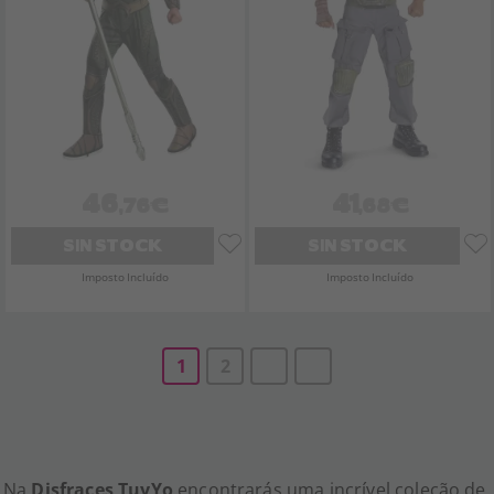
46
41
,76€
,68€
SIN STOCK
SIN STOCK
Imposto Incluído
Imposto Incluído
1
2
Na
Disfraces TuyYo
encontrarás uma incrível coleção de