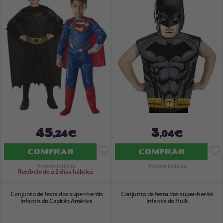
Vá em frente! Estávamos esperando por você.
CRIAR CONTA
45
3
,24€
,04€
COMPRAR
COMPRAR
Imposto Incluído
Imposto Incluído
Recíbelo de a 2 días hábiles
Conjunto de festa dos super-heróis
Conjunto de festa dos super-heróis
infantis do Capitão América
infantis do Hulk