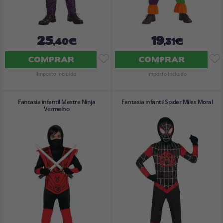
25
19
,40€
,31€
COMPRAR
COMPRAR
Imposto Incluído
Imposto Incluído
Fantasia infantil Mestre Ninja
Fantasia infantil Spider Miles Moral
Vermelho