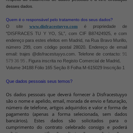
Vá em frente! Estávamos esperando por você.
desses dados.
CRIAR CONTA
Quem é o responsável pelo tratamento dos seus dados?
O site
www.disfracestuyyo.com
é propriedade de
“DISFRACES TU Y YO, SL”, com CIF B87424925, e com
endereço para estes efeitos em Madrid, na Rua Bravo Murillo,
número 299, com código postal 28020. Endereço de email
email: trajes @disfracestuyyo.com. Telefone de contacto:
91
579 36 95
. Figura inscrita no Registo Comercial de Madrid,
Volume 34188 Fólio 165 Seção 8 Folha M-615029 Inscrição 1
Que dados pessoais seus temos?
Os dados pessoais que deverá fornecer à Disfracestuyyo
são o nome e apelido, email, morada de envio e faturação,
número de telefone, artigos adquiridos e valor e forma de
pagamento (apenas a forma selecionada, sem dados
bancários). Estes dados são solicitados para o
cumprimento do contrato celebrado consigo e poderá