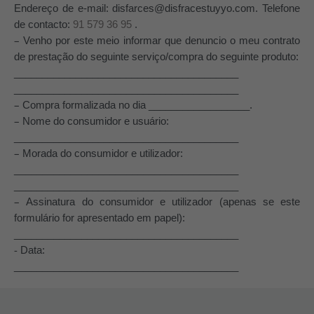
Endereço de e-mail: disfarces@disfracestuyyo.com. Telefone
de contacto:
91 579 36 95
.
–
Venho por este meio informar que denuncio o meu contrato
de prestação do seguinte serviço/compra do seguinte produto:
________________________________________
________________________________________
–
Compra formalizada no dia __________________.
–
Nome do consumidor e usuário:
________________________________________
–
Morada do consumidor e utilizador:
________________________________________
________________________________________
–
Assinatura do consumidor e utilizador (apenas se este
formulário for apresentado em papel):
________________________________________
-
Data:
________________________________________