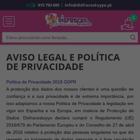
|
915 793 695
info@disfracestuyyo.pt
Já sou cliente
0
AVISO LEGAL E POLÍTICA
Lembrar-me
Esqueceu sua senha?
DE PRIVACIDADE
ENTRAR
Política de Privacidade 2018 GDPR
A protecção dos dados dos nossos clientes é uma questão de
confiança e a sua privacidade é de extrema importância, por
É a minha primeira vez
Sou novo
isso adaptamos a nossa Política de Privacidade à legislação em
vigor em Espanha e na Europa, em matéria de Protecção de
Dados. Disfracestuyyo declara cumprir o Regulamento (UE)
Ao criar uma conta em
disfracestuyyo.pt
, você poderá fazer suas
2016/679 do Parlamento Europeu e do Conselho de 27 de abril
compras rapidamente em nossa loja virtual, verificar o status de seus
pedidos e consultar suas operações anteriores.
de 2016 relativo à proteção das pessoas singulares no que diz
respeito ao tratamento de dados pessoais e à livre circulação