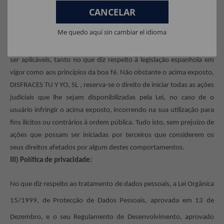
CANCELAR
utilizador não cumprir as condições estabelecidas,
DISFRACES TU Y
YO, SL
, poderá restringir o acesso desse utilizador.
Me quedo aquí sin cambiar el idioma
O utilizador garante a correta utilização deste site e dos seus
conteúdos e, em particular, que respeitará os preceitos que possam
ser aplicáveis, tanto no que diz respeito à legislação espanhola em
vigor como aos princípios da boa fé. Não obstante o acima exposto,
DISFRACES TU Y YO, SL
, reserva-se o direito de iniciar todas as ações
judiciais que lhe sejam disponibilizadas pela Lei, no caso de o
usuário infringir o acima exposto, incorrendo na sua utilização para
fins ilícitos ou contrários à ordem pública. Tudo isto, sem prejuízo de
ações que possam ser iniciadas por terceiros que considerem os
seus direitos afetados por algum destes comportamentos.
III) Política de privacidade:
No que diz respeito ao tratamento de dados pessoais, a Lei Orgânica
15/1999, de Protecção de Dados Pessoais, aprovada em 13 de
Dezembro, e o seu Regulamento de Desenvolvimento, aprovado