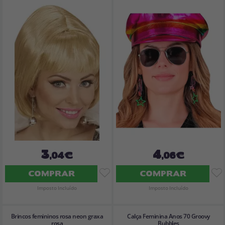
3
4
,04€
,06€
COMPRAR
COMPRAR
Imposto Incluído
Imposto Incluído
Brincos femininos rosa neon graxa
Calça Feminina Anos 70 Groovy
rosa
Bubbles