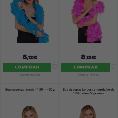
8
8
,12€
,12€
COMPRAR
COMPRAR
Imposto Incluído
Imposto Incluído
Boa de penas laranja – 1,80 m – 80 g
Boa de penas luxuosa amarela/verde
1,80 metros 50gramas