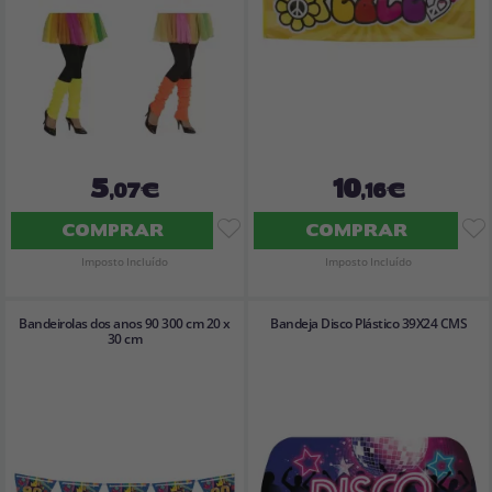
5
10
,07€
,16€
COMPRAR
COMPRAR
Imposto Incluído
Imposto Incluído
Bandeirolas dos anos 90 300 cm 20 x
Bandeja Disco Plástico 39X24 CMS
30 cm