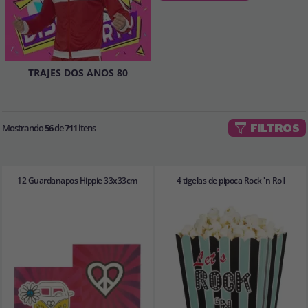
TRAJES DOS ANOS 80
Mostrando
56
de
711
itens
FILTROS
12 Guardanapos Hippie 33x33cm
4 tigelas de pipoca Rock 'n Roll