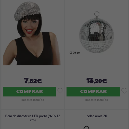
7
13
,62€
,20€
COMPRAR
COMPRAR
Imposto Incluído
Imposto Incluído
Bola de discoteca LED preta (9x9x12
bolsa anos 20
cm)