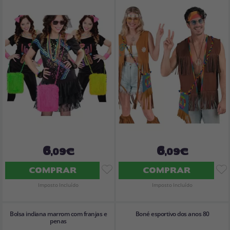
6
6
,09€
,09€
COMPRAR
COMPRAR
Imposto Incluído
Imposto Incluído
Bolsa indiana marrom com franjas e
Boné esportivo dos anos 80
penas