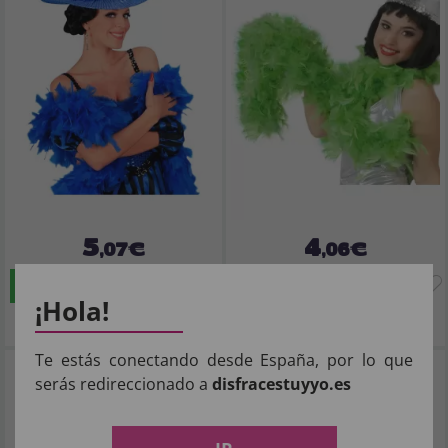
5
4
,07€
,06€
COMPRAR
COMPRAR
¡Hola!
Imposto Incluído
Imposto Incluído
Te estás conectando desde España, por lo que
Boa de penas vermelhas 1,80 cms 50
Boa de penas vermelhas 1,80 metros
serás redireccionado a
disfracestuyyo.es
grs
de 40 gramas