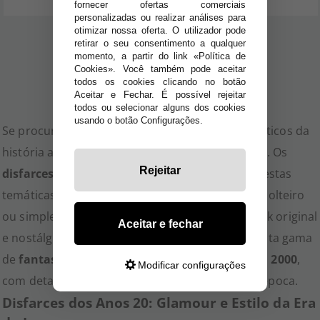
fornecer ofertas comerciais
personalizadas ou realizar análises para
otimizar nossa oferta. O utilizador pode
retirar o seu consentimento a qualquer
1
2
3
momento, a partir do link «Política de
Cookies». Você também pode aceitar
todos os cookies clicando no botão
Aceitar e Fechar. É possível rejeitar
todos ou selecionar alguns dos cookies
usando o botão Configurações.
Se procura reviver os momentos mais emblemáticos da
história através da moda, chegou ao lugar certo. Os
Rejeitar
disfarces de décadas
são a escolha ideal para festas
temáticas, eventos de Carnaval, despedidas de solteiro
ou simplesmente para surpreender com um look original
Aceitar e fechar
e nostálgico. Na nossa loja, oferecemos uma vasta gama
de
fantasias inspiradas nas décadas de 1920 a 2000
,
Modificar configurações
com detalhes que capturam o espírito de cada época.
Disfarces dos Anos 20: Glamour e Estilo da Era