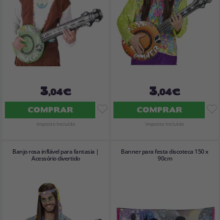
3
3
,04€
,04€
COMPRAR
COMPRAR
Imposto Incluído
Imposto Incluído
Banjo rosa inflável para fantasia |
Banner para festa discoteca 150 x
Acessório divertido
90cm