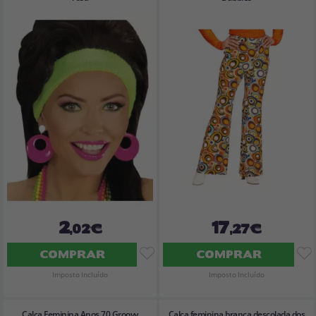
2
17
,02€
,27€
COMPRAR
COMPRAR
Imposto Incluído
Imposto Incluído
Calça Feminina Anos 70 Groovy
Calça feminina branca descolada dos