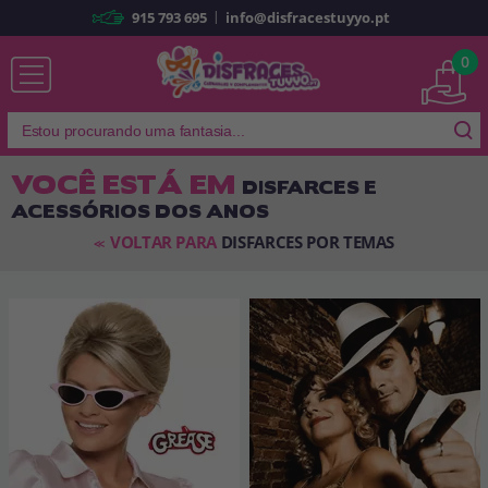
|
915 793 695
info@disfracestuyyo.pt
Já sou cliente
0
VOCÊ ESTÁ EM
DISFARCES E
ACESSÓRIOS DOS ANOS
Lembrar-me
Esqueceu sua senha?
VOLTAR PARA
DISFARCES POR TEMAS
<<
ENTRAR
É a minha primeira vez
Sou novo
Ao criar uma conta em
disfracestuyyo.pt
, você poderá fazer suas
compras rapidamente em nossa loja virtual, verificar o status de seus
pedidos e consultar suas operações anteriores.