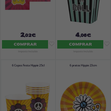
2
4
,02€
,06€
COMPRAR
COMPRAR
Imposto Incluído
Imposto Incluído
6 Copos Festa Hippie 25cl
6 pratos Hippie 23cm