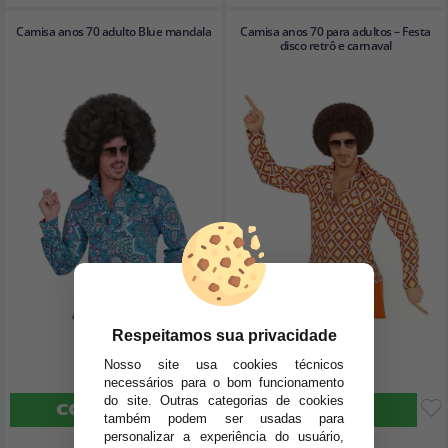
Camisa anos 70 adulto Blue mandala
Camisa anos 70 para adultos – Festa
disco retrô e carnaval
Respeitamos sua privacidade
18
18
Nosso site usa cookies técnicos
,29€
,29€
necessários para o bom funcionamento
do site. Outras categorias de cookies
COMPRAR
COMPRAR
também podem ser usadas para
personalizar a experiência do usuário,
Imposto Incluído
Imposto Incluído