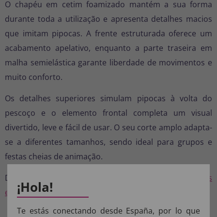
O chapéu em cetim foamizado mantém a sua forma
durante toda a utilização e apresenta detalhes macios
que imitam pipocas. A frente estruturada oferece um
acabamento apelativo, enquanto a parte traseira em
malha semielástica garante liberdade de movimentos e
muito conforto.
Os detalhes superiores simulam pipocas à volta do
pescoço e o elemento frontal completa um visual
divertido, leve e fácil de usar. O seu corte amplo adapta-
se a diferentes tamanhos, sendo ideal para grupos e
festas cheias de animação.
Descobre mais modelos na nossa categoria de
disfarces
¡Hola!
engraçados para homem
.
Te estás conectando desde España, por lo que