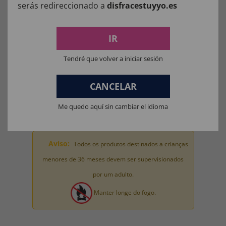
serás redireccionado a
disfracestuyyo.es
COMPOSIÇÃO DOS NOSSOS
PRODUTOS:
IR
Materiais para fantasias, acessórios de roupas e perucas: 100%
POLIÉSTER.
Tendré que volver a iniciar sesión
Materiais da máscara: 100% LÁTEX.
CANCELAR
Materiais de brinquedo para fantasia completa: 100% PVC.
Me quedo aquí sin cambiar el idioma
Aviso:
Todos os produtos destinados a crianças
menores de 36 meses devem ser supervisionados
por um adulto.
Manter longe do fogo.