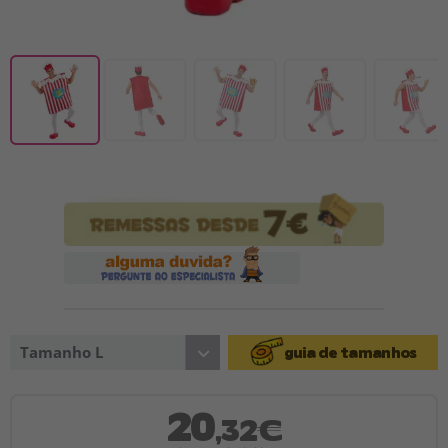
Tamanho L
guia de tamanhos
20
,32€