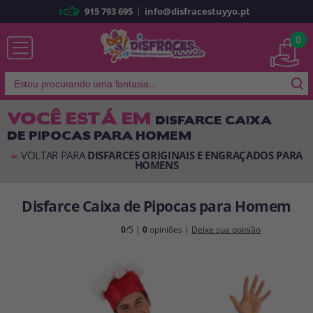
|
915 793 695
info@disfracestuyyo.pt
Já sou cliente
0
VOCÊ ESTÁ EM
DISFARCE CAIXA
DE PIPOCAS PARA HOMEM
Lembrar-me
Esqueceu sua senha?
VOLTAR PARA
DISFARCES ORIGINAIS E ENGRAÇADOS PARA
<<
HOMENS
ENTRAR
Disfarce Caixa de Pipocas para Homem
É a minha primeira vez
0
/5 |
0
opiniões |
Deixe sua opinião
Sou novo
Ao criar uma conta em
disfracestuyyo.pt
, você poderá fazer suas
compras rapidamente em nossa loja virtual, verificar o status de seus
pedidos e consultar suas operações anteriores.