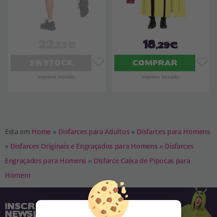
22
18
,35€
,29€
SIN STOCK
COMPRAR
Imposto Incluído
Imposto Incluído
Esta em
Home
»
Disfarces para Adultos
»
Disfarces para Homens
»
Disfarces Originais e Engraçados para Homens
»
Disfarces
Engraçados para Homens
»
Disfarce Caixa de Pipocas para
Homem
INSCREVA-SE NA NOSSA
NEWSLETTER