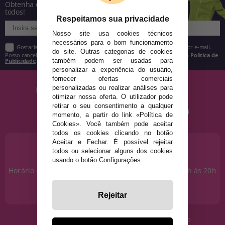
Obtenha descontos e saiba de tudo antes de
todos!
Respeitamos sua privacidade
Nosso site usa cookies técnicos
necessários para o bom funcionamento
Gostaria de receber descontos exclusivos, novidades e tendências por e-mail.
do site. Outras categorias de cookies
Posso cancelar a inscrição a qualquer momento, conforme estipulado na
Política de
Publicidade
.
também podem ser usadas para
personalizar a experiência do usuário,
fornecer ofertas comerciais
personalizadas ou realizar análises para
otimizar nossa oferta. O utilizador pode
retirar o seu consentimento a qualquer
momento, a partir do link «Política de
Cookies». Você também pode aceitar
todos os cookies clicando no botão
Aceitar e Fechar. É possível rejeitar
PRECISA DE AJUDA?
todos ou selecionar alguns dos cookies
915 793 695
usando o botão Configurações.
Horário de segunda a sexta das 10h às 14h e das 17h às 20h
Sábados das 10h às 14h.
info@disfracestuyyo.pt
Rejeitar
· Quem somos
· Condições de uso