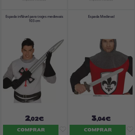
Espada inflável para trajes medievais
Espada Medieval
103 cm
2
3
,02€
,04€
COMPRAR
COMPRAR