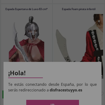
Espada Espartana de Luxo 83 cm*
Espada Foam pirata infantil
¡Hola!
7
3
Te estás conectando desde España, por lo que
,11€
,04€
serás redireccionado a
disfracestuyyo.es
COMPRAR
COMPRAR
Imposto Incluído
Imposto Incluído