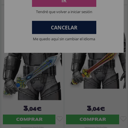
IR
Espada Galáctica Inflável de 70 cm
Espada galáctica inflável vermelha de
Tendré que volver a iniciar sesión
70 cm
CANCELAR
Me quedo aquí sin cambiar el idioma
3
3
,04€
,04€
COMPRAR
COMPRAR
Imposto Incluído
Imposto Incluído