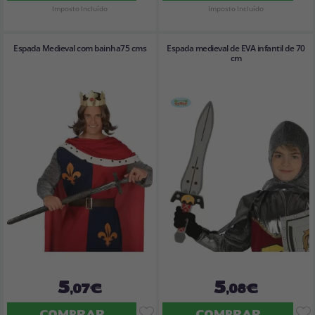
Imposto Incluído
Imposto Incluído
Espada Medieval com bainha75 cms
Espada medieval de EVA infantil de 70
cm
5
5
,07€
,08€
COMPRAR
COMPRAR