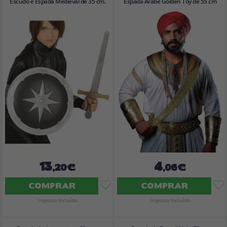
Escudo e Espada Medieval de 35 cm.
Espada Árabe Golden Toy de 55 cm
13
4
,20€
,06€
COMPRAR
COMPRAR
Imposto Incluído
Imposto Incluído