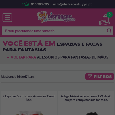
|
915 793 695
info@disfracestuyyo.pt
Já sou cliente
0
VOCÊ ESTÁ EM
ESPADAS E FACAS
PARA FANTASIAS
Lembrar-me
Esqueceu sua senha?
VOLTAR PARA
ACESSÓRIOS PARA FANTASIAS DE MÃOS
<<
ENTRAR
Mostrando
56
de
67
itens
FILTROS
É a minha primeira vez
Sou novo
2 Espadas 55cms para Assassins Creed
Adaga histórica de espuma EVA de 40
Ao criar uma conta em
disfracestuyyo.pt
, você poderá fazer suas
Back
cm para completar sua fantasia.
compras rapidamente em nossa loja virtual, verificar o status de seus
pedidos e consultar suas operações anteriores.