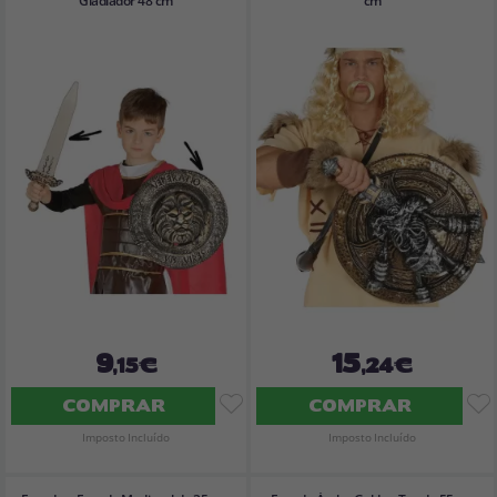
Gladiador 48 cm
cm
9
15
,15€
,24€
COMPRAR
COMPRAR
Imposto Incluído
Imposto Incluído