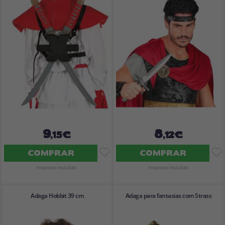
Vá em frente! Estávamos esperando por você.
CRIAR CONTA
9
8
,15€
,12€
COMPRAR
COMPRAR
Imposto Incluído
Imposto Incluído
Adaga Hobbit 39 cm
Adaga para fantasias com Strass