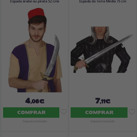
Espada árabe ou pirata 52 cms
Espada da Terra Média 75 cm
4
7
,06€
,11€
COMPRAR
COMPRAR
Imposto Incluído
Imposto Incluído