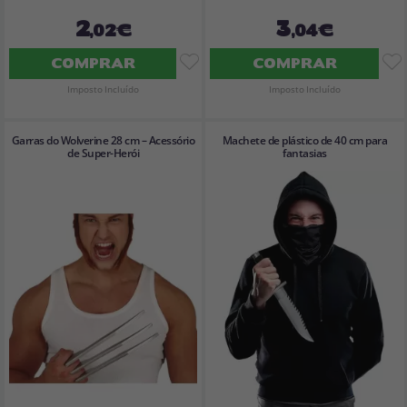
2
3
,02€
,04€
COMPRAR
COMPRAR
Imposto Incluído
Imposto Incluído
Garras do Wolverine 28 cm – Acessório
Machete de plástico de 40 cm para
de Super-Herói
fantasias