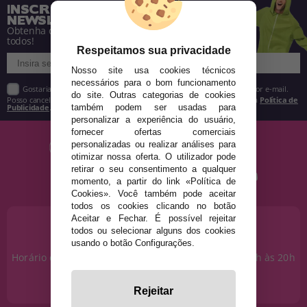
INSCREVA-SE NA NOSSA
NEWSLETTER
Obtenha descontos e saiba de tudo antes de
todos!
Respeitamos sua privacidade
Nosso site usa cookies técnicos
necessários para o bom funcionamento
Gostaria de receber descontos exclusivos, novidades e tendências por e-mail.
do site. Outras categorias de cookies
Posso cancelar a inscrição a qualquer momento, conforme estipulado na
Política de
Publicidade
.
também podem ser usadas para
personalizar a experiência do usuário,
fornecer ofertas comerciais
personalizadas ou realizar análises para
otimizar nossa oferta. O utilizador pode
retirar o seu consentimento a qualquer
momento, a partir do link «Política de
Cookies». Você também pode aceitar
todos os cookies clicando no botão
Aceitar e Fechar. É possível rejeitar
PRECISA DE AJUDA?
todos ou selecionar alguns dos cookies
915 793 695
usando o botão Configurações.
Horário de segunda a sexta das 10h às 14h e das 17h às 20h
Sábados das 10h às 14h.
info@disfracestuyyo.pt
Rejeitar