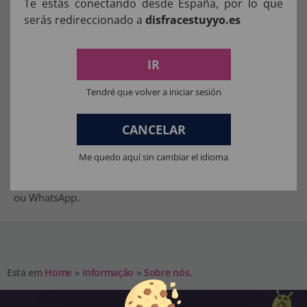
Te estás conectando desde España, por lo que
Sábado:
10:00–14:00 / 17:00–20:00
Domingo:
Encerrado
serás redireccionado a
disfracestuyyo.es
O que encontras
Temos uma grande seleção de
fantasias para adultos
e
IR
fantasias infantis
, além de muitos
acessórios para
Tendré que volver a iniciar sesión
fantasias
para completar qualquer look no Carnaval,
Halloween, festas temáticas, eventos escolares ou
CANCELAR
celebrações.
Se precisares de ajuda para escolher tamanho, tema ou
Me quedo aquí sin cambiar el idioma
acessórios, teremos todo o gosto em ajudar por telefone
ou WhatsApp.
Esta em
Home
»
Informação
»
Sobre nós.