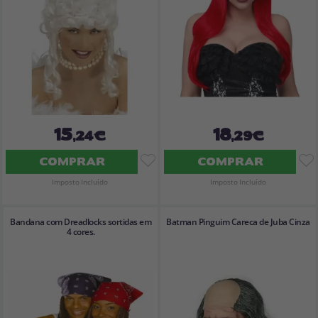
15
18
,24€
,29€
COMPRAR
COMPRAR
Imposto Incluído
Imposto Incluído
Bandana com Dreadlocks sortidas em
Batman Pinguim Careca de Juba Cinza
4 cores.