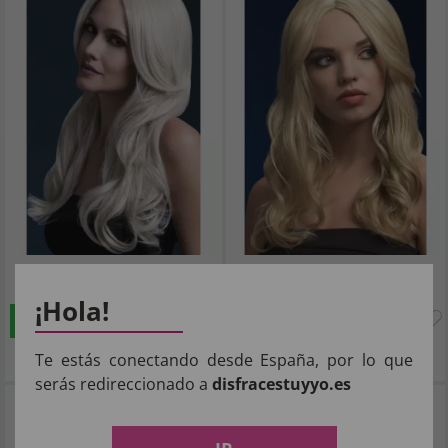
33
33
,54€
,54€
¡Hola!
COMPRAR
COMPRAR
Imposto Incluído
Imposto Incluído
Te estás conectando desde España, por lo que
serás redireccionado a
disfracestuyyo.es
Coleção Fever, peruca Khloe, preta
Coleção Fever, Peruca Khloe, Roxo
Neon