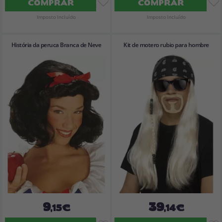
COMPRAR
COMPRAR
Imposto Incluído
Imposto Incluído
História da peruca Branca de Neve
Kit de motero rubio para hombre
9
39
,15€
,14€