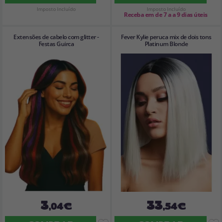
Imposto Incluído
Imposto Incluído
Receba em de 7 a a 9 dias úteis
Extensões de cabelo com glitter -
Fever Kylie peruca mix de dois tons
Festas Guirca
Platinum Blonde
3
33
,04€
,54€