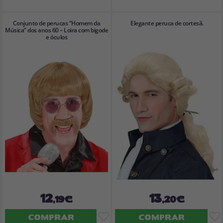
Conjunto de perucas “Homem da
Elegante peruca de cortesã.
Música” dos anos 60 – Loira com bigode
e óculos
12
13
,19€
,20€
COMPRAR
COMPRAR