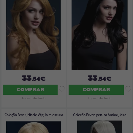
33
33
,54€
,54€
COMPRAR
COMPRAR
Imposto Incluído
Imposto Incluído
Coleção Fever, Nicole Wig, loira escura
Coleção Fever, peruca âmbar, loira