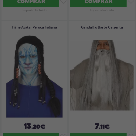
COMPRAR
COMPRAR
Imposto Incluído
Imposto Incluído
Filme Avatar Peruca Indiana
Gandalf, o Barba Cinzenta
13
7
,20€
,11€