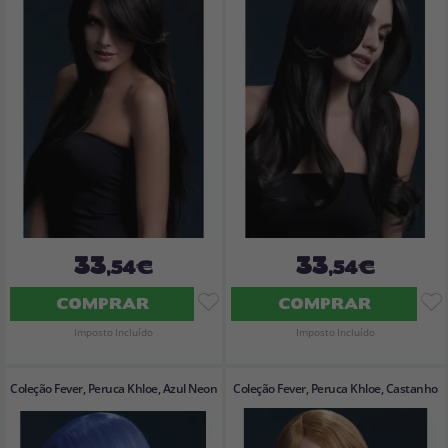
33
33
,54€
,54€
COMPRAR
COMPRAR
Imposto Incluído
Imposto Incluído
Coleção Fever, Peruca Khloe, Azul Neon
Coleção Fever, Peruca Khloe, Castanho