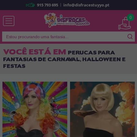
|
915 793 695
info@disfracestuyyo.pt
Já sou cliente
0
VOCÊ ESTÁ EM
PERUCAS PARA
FANTASIAS DE CARNAVAL, HALLOWEEN E
Lembrar-me
Esqueceu sua senha?
FESTAS
ENTRAR
É a minha primeira vez
Sou novo
Ao criar uma conta em
disfracestuyyo.pt
, você poderá fazer suas
compras rapidamente em nossa loja virtual, verificar o status de seus
pedidos e consultar suas operações anteriores.