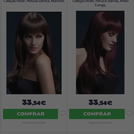
Coleção Fever, Peruca Sienna, Marrom,
Coleção Fever, Peruca Sienna, Preto
Cereja,
33
33
,54€
,54€
COMPRAR
COMPRAR
Imposto Incluído
Imposto Incluído