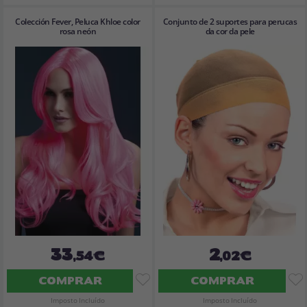
Colección Fever, Peluca Khloe color
Conjunto de 2 suportes para perucas
rosa neón
da cor da pele
33
2
,54€
,02€
COMPRAR
COMPRAR
Imposto Incluído
Imposto Incluído