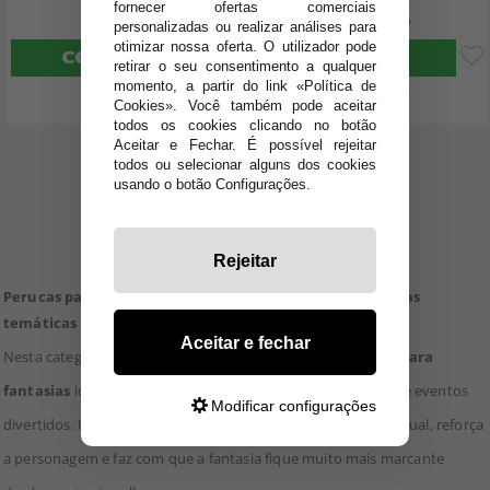
35
35
fornecer ofertas comerciais
,57€
,57€
personalizadas ou realizar análises para
otimizar nossa oferta. O utilizador pode
COMPRAR
COMPRAR
retirar o seu consentimento a qualquer
momento, a partir do link «Política de
Imposto Incluído
Imposto Incluído
Cookies». Você também pode aceitar
todos os cookies clicando no botão
Aceitar e Fechar. É possível rejeitar
todos ou selecionar alguns dos cookies
1
2
3
usando o botão Configurações.
Rejeitar
Perucas para fantasias para Carnaval, Halloween e festas
temáticas
Aceitar e fechar
Nesta categoria encontras uma grande seleção de
perucas para
fantasias
ideais para Carnaval, Halloween, festas temáticas e eventos
Modificar configurações
divertidos. Uma boa peruca transforma completamente o visual, reforça
a personagem e faz com que a fantasia fique muito mais marcante