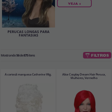
VEJA +
PERUCAS LONGAS PARA
FANTASIAS
Mostrando
56
de
875
itens
FILTROS
A cortesã marquesa Catherine Wig.
Alice Cosplay Dream Hair Peruca,
Mulheres, Vermelho