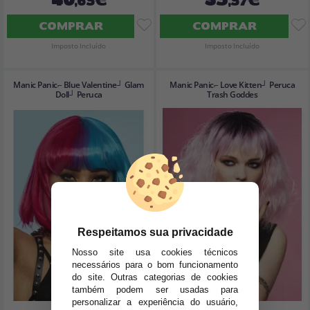
COMPRAR
COMPRAR
Imposto Incluído
Imposto Incluído
Manic Panic⌐ Blue Valentine┘ Glam
Manic Panic⌐ Love Kitten┘ Peruca
Doll┘ Peruca
Trash Goddes
Respeitamos sua privacidade
Nosso site usa cookies técnicos
necessários para o bom funcionamento
do site. Outras categorias de cookies
também podem ser usadas para
personalizar a experiência do usuário,