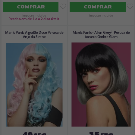
COMPRAR
COMPRAR
Imposto Incluído
Imposto Incluído
Receba em de 1 a a 2 dias úteis
Manic Panic Algodão Doce Peruca de
Manic Panic⌐ Alien Grey┘ Peruca de
Anjo da Sirene
boneca Ombre Glam
40
35
,65€
,57€