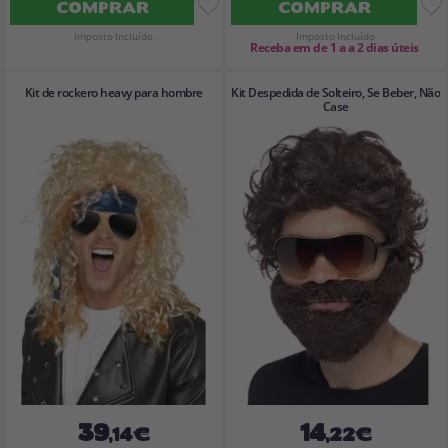
COMPRAR
COMPRAR
Imposto Incluído
Imposto Incluído
Receba em de 1 a a 2 dias úteis
Kit de rockero heavy para hombre
Kit Despedida de Solteiro, Se Beber, Não
Case
39
14
,14€
,22€