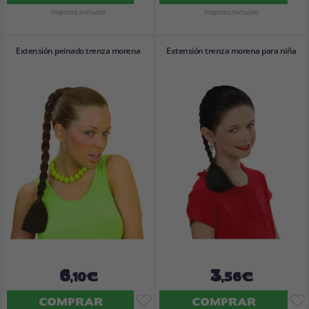
Imposto Incluído
Imposto Incluído
Extensión peinado trenza morena
Extensión trenza morena para niña
6
3
,10€
,56€
COMPRAR
COMPRAR