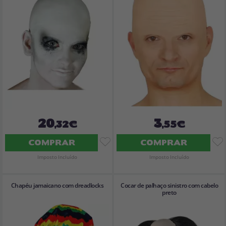
20
3
,32€
,55€
COMPRAR
COMPRAR
Imposto Incluído
Imposto Incluído
Chapéu jamaicano com dreadlocks
Cocar de palhaço sinistro com cabelo
preto