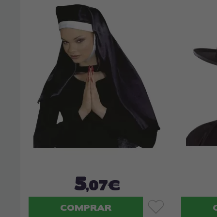
5
,07€
COMPRAR