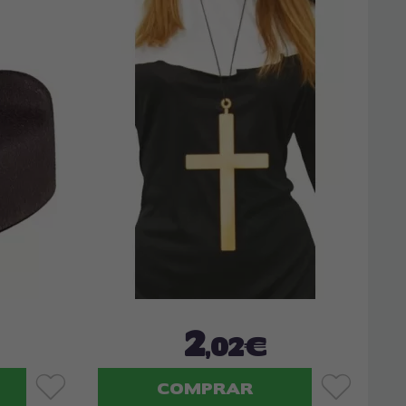
2
,02€
COMPRAR