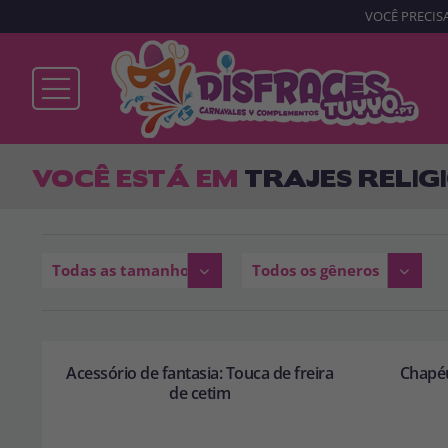
VOCÊ PRECISA
Já sou cliente
VOCÊ ESTÁ EM
TRAJES RELIG
Lembrar-me
Esqueceu sua senha?
Todas as tamanhos
Todos os gêneros
ENTRAR
Acessório de fantasia: Touca de freira
Chapéu
de cetim