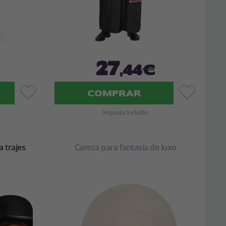
27
,44€
COMPRAR
Imposto Incluído
 trajes
Careca para fantasia de luxo