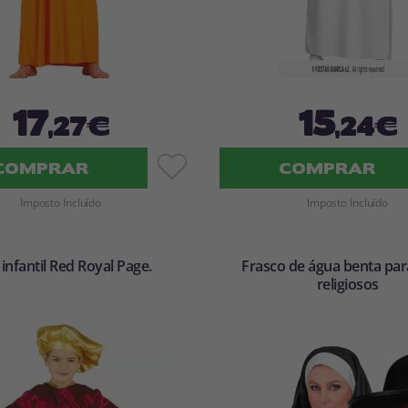
17
15
,27€
,24€
COMPRAR
COMPRAR
Imposto Incluído
Imposto Incluído
 infantil Red Royal Page.
Frasco de água benta para
religiosos