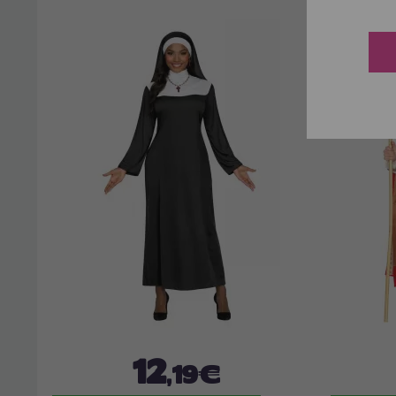
12
,19€