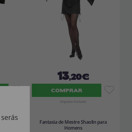
13
,20€
COMPRAR
Imposto Incluído
 serás
na azul
Fantasia de Mestre Shaolin para
Homens