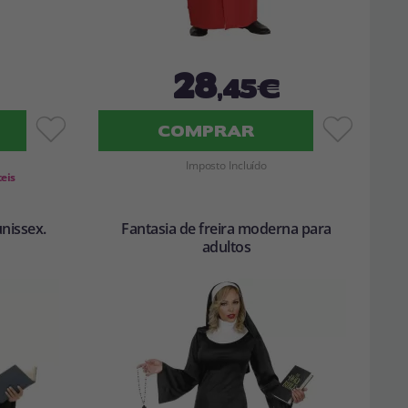
28
,45€
COMPRAR
Imposto Incluído
teis
unissex.
Fantasia de freira moderna para
adultos