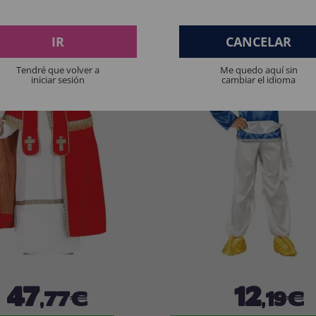
IR
CANCELAR
Tendré que volver a
Me quedo aquí sin
iniciar sesión
cambiar el idioma
47
12
,77€
,19€