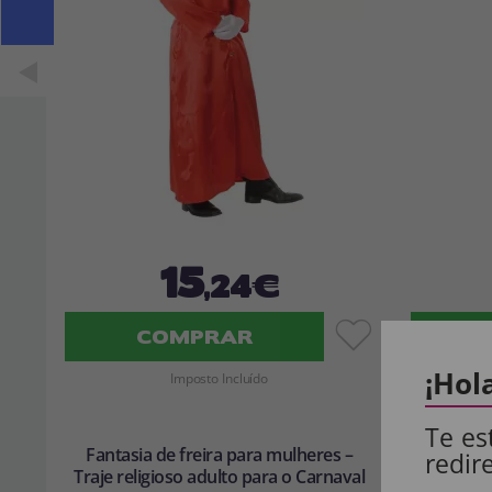
15
,24€
COMPRAR
¡Hol
Imposto Incluído
Te es
Fantasia de freira para mulheres –
Fantas
redir
Traje religioso adulto para o Carnaval