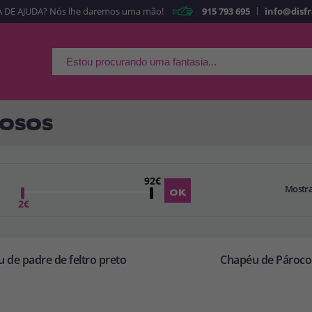
|
 DE AJUDA? Nós lhe daremos uma mão!
915 793 695
info@disf
É a minha primeira ve
Sou nov
Ao criar uma conta
rapidamente em nossa l
suas operações anterior
IOSOS
Vá em frente! Estávamo
92€
Mostr
CRIAR CON
2€
 de padre de feltro preto
Chapéu de Pároco