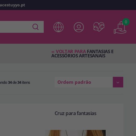
racestuyyo.pt
z
o
0
 em
disfracestuyyo.pt
, você poderá fazer suas compras
oja virtual, verificar o status de seus pedidos e consultar
VOLTAR PARA
FANTASIAS E
es.
<<
ACESSÓRIOS ARTESANAIS
s esperando por você.
Ordem padrão
ando
34
de
34
itens
TA
Cruz para fantasias