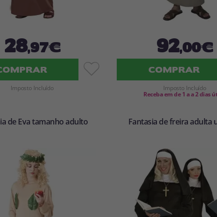
28
92
,97€
,00€
COMPRAR
COMPRAR
Imposto Incluído
Imposto Incluído
Receba em de 1 a a 2 dias ú
ia de Eva tamanho adulto
Fantasia de freira adulta 