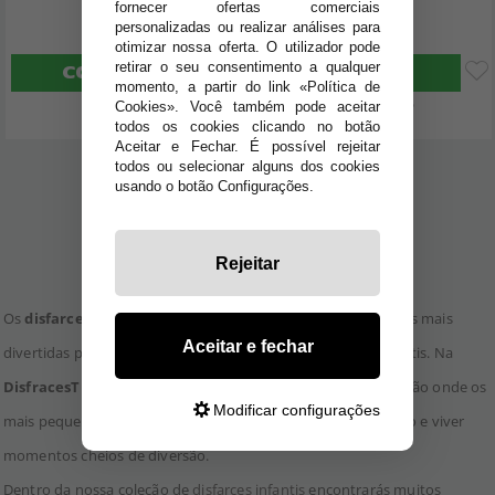
fornecer ofertas comerciais
23
15
,37€
,24€
personalizadas ou realizar análises para
otimizar nossa oferta. O utilizador pode
retirar o seu consentimento a qualquer
COMPRAR
COMPRAR
momento, a partir do link «Política de
Imposto Incluído
Imposto Incluído
Cookies». Você também pode aceitar
todos os cookies clicando no botão
Aceitar e Fechar. É possível rejeitar
todos ou selecionar alguns dos cookies
usando o botão Configurações.
1
2
Rejeitar
Os
disfarces de animais para crianças
são uma das opções mais
Aceitar e fechar
divertidas para Carnaval, festas escolares e celebrações infantis. Na
DisfracesTuyYo
encontrarás uma coleção cheia de imaginação onde os
Modificar configurações
mais pequenos podem transformar-se no seu animal favorito e viver
momentos cheios de diversão.
Dentro da nossa coleção de
disfarces infantis
encontrarás muitos