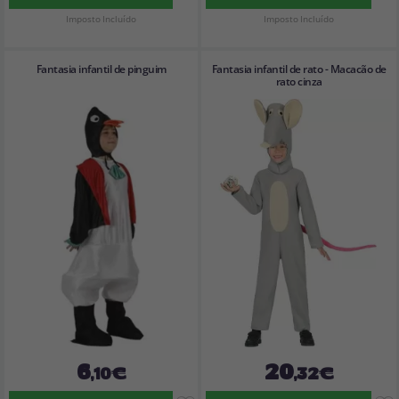
Imposto Incluído
Imposto Incluído
Fantasia infantil de pinguim
Fantasia infantil de rato - Macacão de
rato cinza
6
20
,10€
,32€