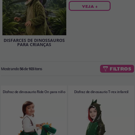
VEJA +
DISFARCES DE DINOSSAUROS
PARA CRIANÇAS
Mostrando
56
de
103
itens
FILTROS
Disfraz de dinosaurio Ride On para niño
Disfraz de dinosaurio T-rex infantil