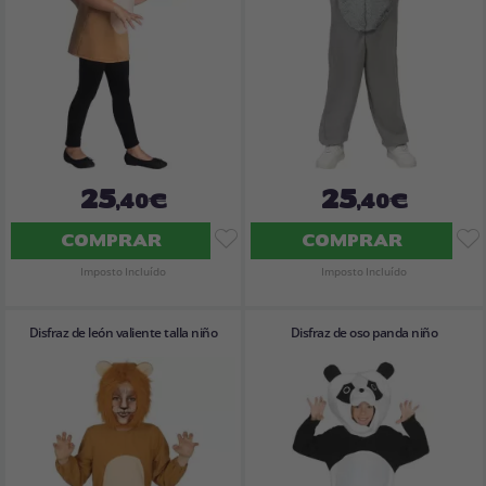
25
25
,40€
,40€
COMPRAR
COMPRAR
Imposto Incluído
Imposto Incluído
Disfraz de león valiente talla niño
Disfraz de oso panda niño