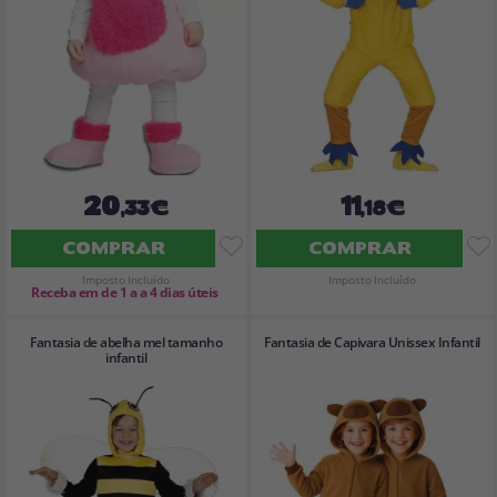
20
11
,33€
,18€
COMPRAR
COMPRAR
Imposto Incluído
Imposto Incluído
Receba em de 1 a a 4 dias úteis
Fantasia de abelha mel tamanho
Fantasia de Capivara Unissex Infantil
infantil