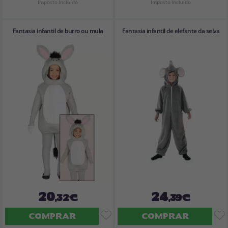
Imposto Incluído
Imposto Incluído
Fantasia infantil de burro ou mula
Fantasia infantil de elefante da selva
20
24
,32€
,39€
COMPRAR
COMPRAR