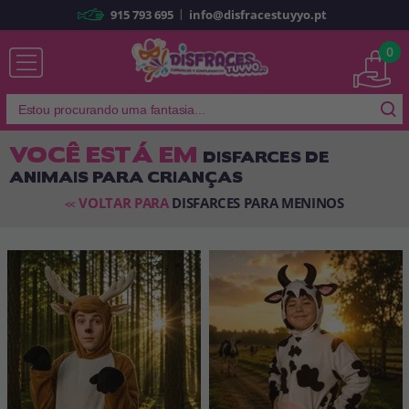
|
915 793 695
info@disfracestuyyo.pt
Já sou cliente
0
VOCÊ ESTÁ EM
DISFARCES DE
ANIMAIS PARA CRIANÇAS
Lembrar-me
Esqueceu sua senha?
VOLTAR PARA
DISFARCES PARA MENINOS
<<
ENTRAR
É a minha primeira vez
Sou novo
Ao criar uma conta em
disfracestuyyo.pt
, você poderá fazer suas
compras rapidamente em nossa loja virtual, verificar o status de seus
pedidos e consultar suas operações anteriores.