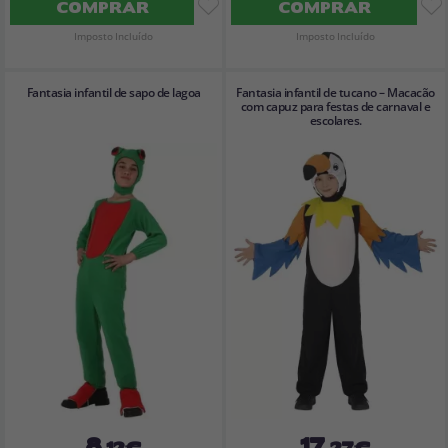
COMPRAR
COMPRAR
Imposto Incluído
Imposto Incluído
Fantasia infantil de sapo de lagoa
Fantasia infantil de tucano – Macacão
com capuz para festas de carnaval e
escolares.
8
17
,12€
,27€