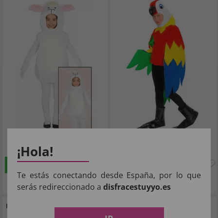
15
27
,24€
,44€
¡Hola!
COMPRAR
COMPRAR
Te estás conectando desde España, por lo que
Imposto Incluído
Imposto Incluído
serás redireccionado a
disfracestuyyo.es
Fantasia de peixe Dory para meninos e
Fantasia de pijama de vaca tamanho
meninas
infantil