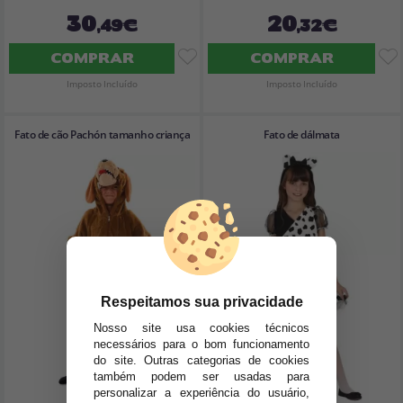
30
20
,49€
,32€
COMPRAR
COMPRAR
Imposto Incluído
Imposto Incluído
Fato de cão Pachón tamanho criança
Fato de dálmata
Respeitamos sua privacidade
Nosso site usa cookies técnicos
necessários para o bom funcionamento
do site. Outras categorias de cookies
também podem ser usadas para
personalizar a experiência do usuário,