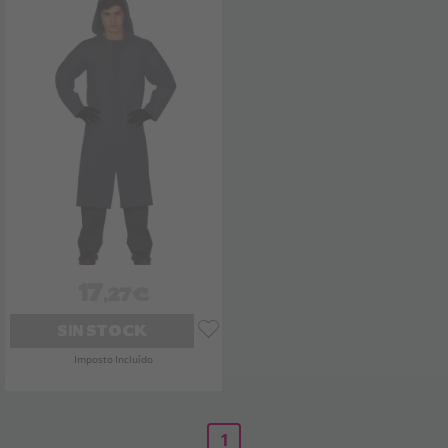
17
,27€
SIN STOCK
Imposto Incluído
1