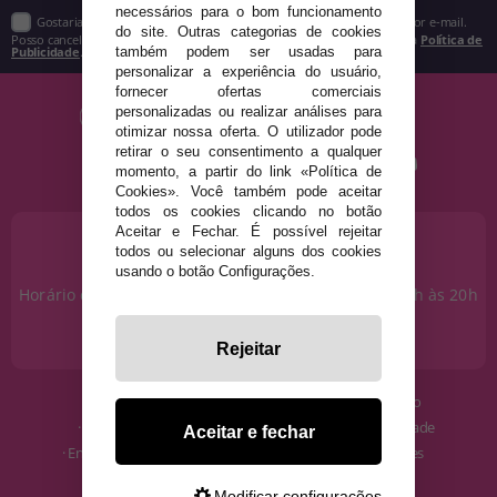
necessários para o bom funcionamento
Gostaria de receber descontos exclusivos, novidades e tendências por e-mail.
do site. Outras categorias de cookies
Posso cancelar a inscrição a qualquer momento, conforme estipulado na
Política de
Publicidade
.
também podem ser usadas para
personalizar a experiência do usuário,
fornecer ofertas comerciais
personalizadas ou realizar análises para
otimizar nossa oferta. O utilizador pode
retirar o seu consentimento a qualquer
momento, a partir do link «Política de
Cookies». Você também pode aceitar
todos os cookies clicando no botão
Aceitar e Fechar. É possível rejeitar
PRECISA DE AJUDA?
todos ou selecionar alguns dos cookies
915 793 695
usando o botão Configurações.
Horário de segunda a sexta das 10h às 14h e das 17h às 20h
Sábados das 10h às 14h.
info@disfracestuyyo.pt
Rejeitar
· Quem somos
· Condições de uso
· Como comprar
· Política de Privacidade
Aceitar e fechar
· Envios e Devoluções
· Política de Cookies
· Blog
· Aviso Legal
Modificar configurações