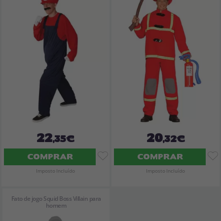
Vá em frente! Estávamos esperando por você.
CRIAR CONTA
22
20
,35€
,32€
COMPRAR
COMPRAR
Imposto Incluído
Imposto Incluído
Fato de jogo Squid Boss Villain para
homem