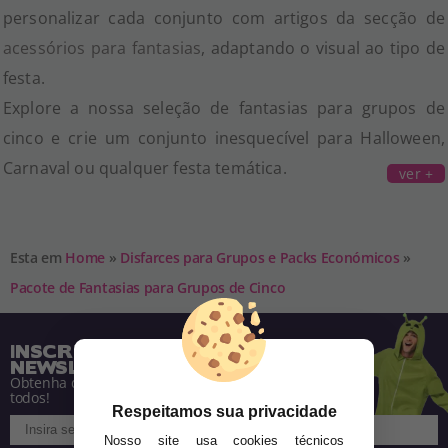
personalizar cada conjunto com artigos da secção de
acessórios para fantasias
, adaptando o visual ao tipo de
festa.
Explore a nossa seleção de fantasias para grupos de
cinco e crie um conjunto inesquecível para Halloween,
Carnaval ou qualquer festa temática.
ver +
Esta em
Home
»
Disfarces para Grupos e Packs Económicos
»
Pacote de Fantasias para Grupos de Cinco
INSCREVA-SE NA NOSSA
NEWSLETTER
Obtenha descontos e saiba de tudo antes de
todos!
Respeitamos sua privacidade
Nosso site usa cookies técnicos