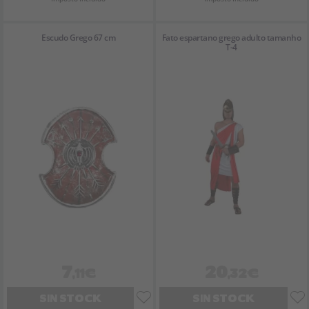
Escudo Grego 67 cm
Fato espartano grego adulto tamanho
T-4
7
20
,11€
,32€
SIN STOCK
SIN STOCK