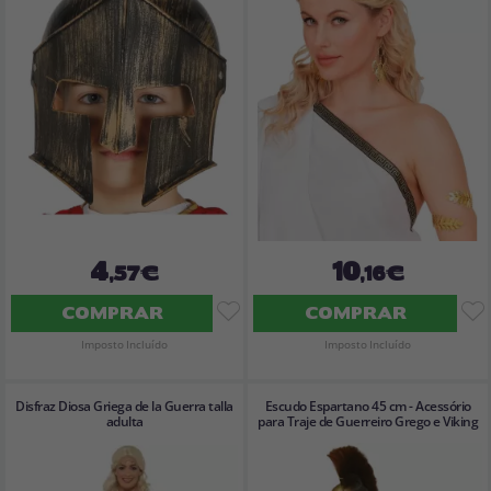
4
10
,57€
,16€
COMPRAR
COMPRAR
Imposto Incluído
Imposto Incluído
Disfraz Diosa Griega de la Guerra talla
Escudo Espartano 45 cm - Acessório
adulta
para Traje de Guerreiro Grego e Viking