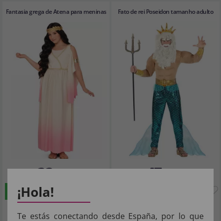
Fantasia grega de Atena para meninas
Fato de rei Poseidon tamanho adulto
22
47
,35€
,77€
¡Hola!
COMPRAR
COMPRAR
Imposto Incluído
Imposto Incluído
Te estás conectando desde España, por lo que