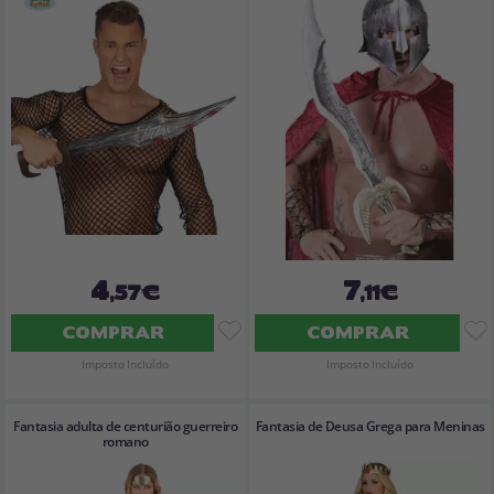
4
7
,57€
,11€
COMPRAR
COMPRAR
Imposto Incluído
Imposto Incluído
Fantasia adulta de centurião guerreiro
Fantasia de Deusa Grega para Meninas
romano