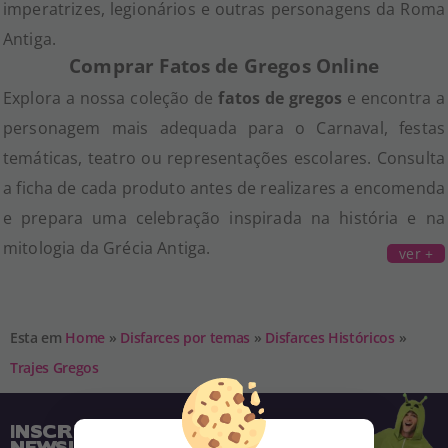
imperatrizes, legionários e outras personagens da Roma
Antiga.
Comprar Fatos de Gregos Online
Explora a nossa coleção de
fatos de gregos
e encontra a
personagem mais adequada para o Carnaval, festas
temáticas, teatro ou representações escolares. Consulta
a ficha de cada produto antes de realizares a encomenda
e prepara uma celebração inspirada na história e na
mitologia da Grécia Antiga.
ver +
Esta em
Home
»
Disfarces por temas
»
Disfarces Históricos
»
Trajes Gregos
INSCREVA-SE NA NOSSA
NEWSLETTER