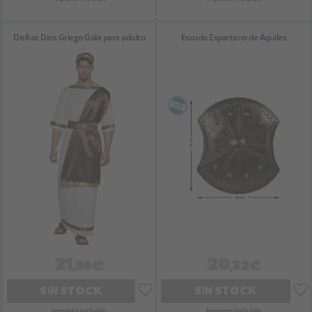
Disfraz Dios Griego Gala para adulto
Escudo Espartano de Aquiles
21
20
,86€
,32€
SIN STOCK
SIN STOCK
Imposto Incluído
Imposto Incluído