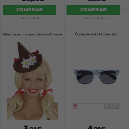
COMPRAR
COMPRAR
Imposto Incluído
Imposto Incluído
Mini Chapéu Bávaro Edelweiss Unissex
Óculos de festa OKtoberfest.
3
4
,04€
,06€