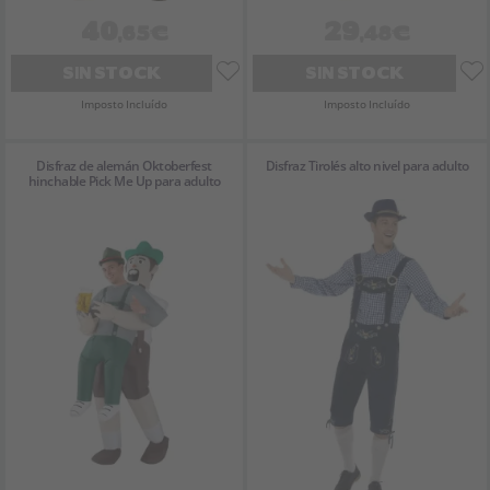
40
29
,65€
,48€
SIN STOCK
SIN STOCK
Imposto Incluído
Imposto Incluído
Disfraz de alemán Oktoberfest
Disfraz Tirolés alto nivel para adulto
hinchable Pick Me Up para adulto