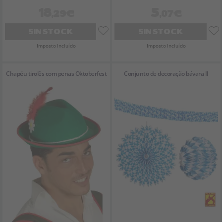
18
5
,29€
,07€
SIN STOCK
SIN STOCK
Imposto Incluído
Imposto Incluído
Chapéu tirolês com penas Oktoberfest
Conjunto de decoração bávara II