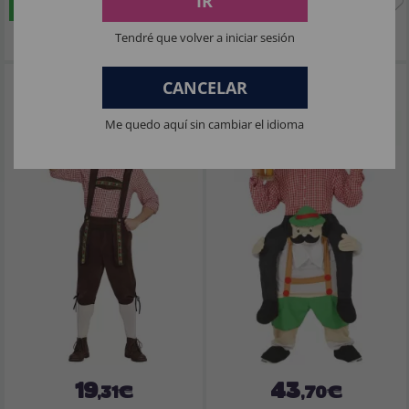
IR
COMPRAR
COMPRAR
Imposto Incluído
Imposto Incluído
Tendré que volver a iniciar sesión
Fato de Oktoberfest da Baviera para
Fato de ombro tirolês para adulto
CANCELAR
menino
Me quedo aquí sin cambiar el idioma
19
43
,31€
,70€