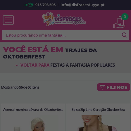
|
915 793 695
info@disfracestuyyo.pt
Já sou cliente
0
VOCÊ ESTÁ EM
TRAJES DA
OKTOBERFEST
Lembrar-me
Esqueceu sua senha?
VOLTAR PARA
FESTAS À FANTASIA POPULARES
<<
ENTRAR
Mostrando
56
de
66
itens
FILTROS
É a minha primeira vez
Sou novo
Avental menina bávara da Oktoberfest
Bolsa Zip Line Coração Oktoberfest
Ao criar uma conta em
disfracestuyyo.pt
, você poderá fazer suas
compras rapidamente em nossa loja virtual, verificar o status de seus
pedidos e consultar suas operações anteriores.