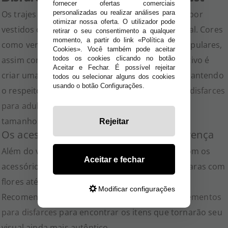
fornecer ofertas comerciais
personalizadas ou realizar análises para
Os trajes femininos são compostos geralmente por
otimizar nossa oferta. O utilizador pode
vestidos com corpete justo, saia rodada e avental. Cores
retirar o seu consentimento a qualquer
momento, a partir do link «Política de
como vermelho, azul, verde e rosa são muito populares,
Cookies». Você também pode aceitar
todos os cookies clicando no botão
assim como detalhes florais e bordados. O objetivo é
Aceitar e Fechar. É possível rejeitar
criar uma imagem alegre, folclórica e sensual, mantendo
todos ou selecionar alguns dos cookies
usando o botão Configurações.
o respeito pelas tradições. Na nossa seleção de
disfarces
para adultos
, encontrará modelos em diversos
tamanhos e estilos para brilhar na festa.
Rejeitar
Os acessórios certos fazem toda a diferença
Além do vestido, é essencial completar o look com os
Aceitar e fechar
acessórios adequados. Pode encontrar desde tiaras com
flores até meias de renda e sapatos típicos.
Modificar configurações
Recomendamos visitar a nossa seção de
complementos
para disfarces
para encontrar os itens que tornarão seu
visual ainda mais autêntico.