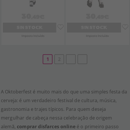
30
30
,49€
,49€
SIN STOCK
SIN STOCK
Imposto Incluído
Imposto Incluído
1
2
A Oktoberfest é muito mais do que uma simples festa da
cerveja: é um verdadeiro festival de cultura, música,
gastronomia e trajes típicos. Para quem deseja
mergulhar de cabeça nessa celebração de origem
alemã,
comprar disfarces online
é o primeiro passo