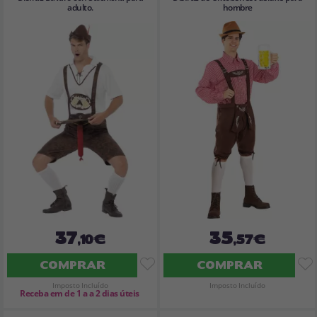
adulto.
hombre
37
35
,10€
,57€
COMPRAR
COMPRAR
Imposto Incluído
Imposto Incluído
Receba em de 1 a a 2 dias úteis