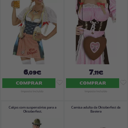
Vá em frente! Estávamos esperando por você.
CRIAR CONTA
6
7
,09€
,11€
COMPRAR
COMPRAR
Imposto Incluído
Imposto Incluído
Calças com suspensórios para a
Camisa adulta da Oktoberfest da
Oktoberfest.
Baviera