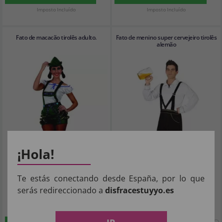
Imposto Incluído
Imposto Incluído
Fato de macacão tirolês adulto.
Fato de menino super cervejeiro tirolês
alemão
¡Hola!
Te estás conectando desde España, por lo que
serás redireccionado a
disfracestuyyo.es
17
20
,27€
,32€