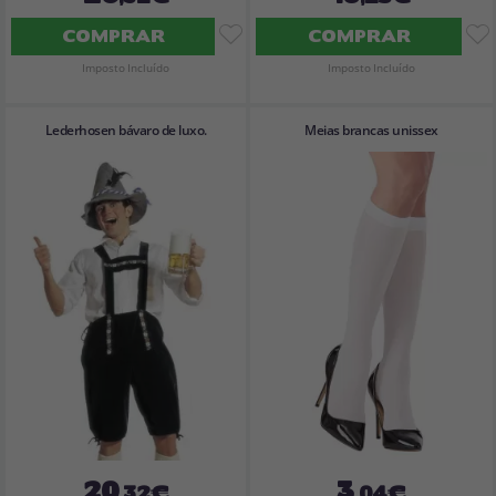
COMPRAR
COMPRAR
Imposto Incluído
Imposto Incluído
Lederhosen bávaro de luxo.
Meias brancas unissex
20
3
,32€
,04€