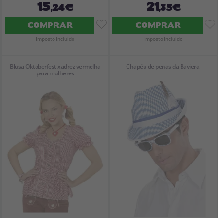
15
21
,24€
,35€
COMPRAR
COMPRAR
Imposto Incluído
Imposto Incluído
Blusa Oktoberfest xadrez vermelha
Chapéu de penas da Baviera.
para mulheres