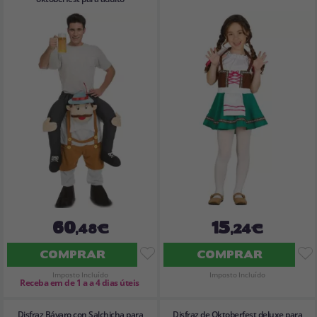
60
15
,48€
,24€
COMPRAR
COMPRAR
Imposto Incluído
Imposto Incluído
Receba em de 1 a a 4 dias úteis
Disfraz Bávaro con Salchicha para
Disfraz de Oktoberfest deluxe para