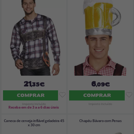
21
6
,35€
,09€
COMPRAR
COMPRAR
Imposto Incluído
Imposto Incluído
Receba em de 3 a a 6 dias úteis
Caneca de cerveja inflável geladeira 45
Chapéu Bávaro com Penas
x 30 cm