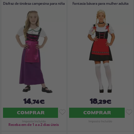
Disfraz de tirolesa campesina para niña
Fantasia bávara para mulher adulta
14
18
,74€
,29€
COMPRAR
COMPRAR
Imposto Incluído
Imposto Incluído
Receba em de 1 a a 2 dias úteis