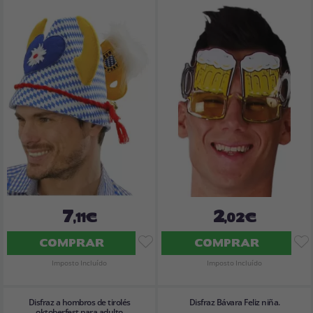
7
2
,11€
,02€
COMPRAR
COMPRAR
Imposto Incluído
Imposto Incluído
Disfraz a hombros de tirolés
Disfraz Bávara Feliz niña.
oktoberfest para adulto