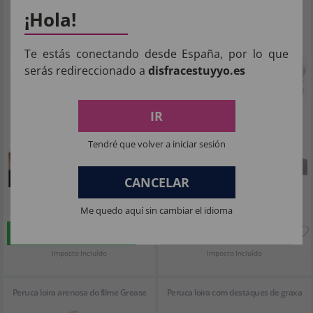
¡Hola!
Te estás conectando desde España, por lo que
serás redireccionado a
disfracestuyyo.es
IR
Tendré que volver a iniciar sesión
CANCELAR
5
9
,07€
,15€
Me quedo aquí sin cambiar el idioma
COMPRAR
SIN STOCK
Imposto Incluído
Imposto Incluído
Peruca loira arenosa do filme Grease
Peruca loira com destaques de graxa