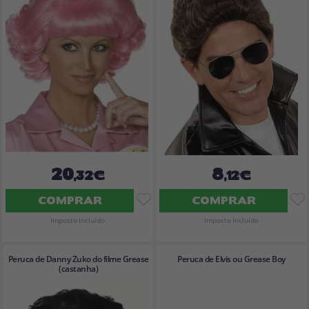
Vá em frente! Estávamos esperando por você.
CRIAR CONTA
20
8
,32€
,12€
COMPRAR
COMPRAR
Imposto Incluído
Imposto Incluído
Peruca de Danny Zuko do filme Grease
Peruca de Elvis ou Grease Boy
(castanha)