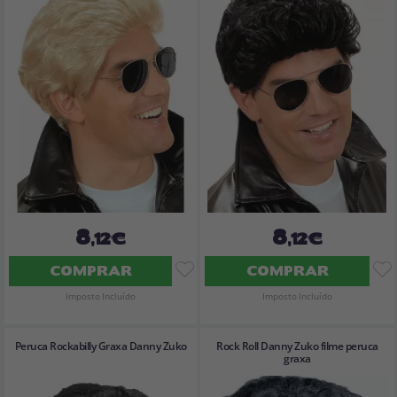
8
8
,12€
,12€
COMPRAR
COMPRAR
Imposto Incluído
Imposto Incluído
Peruca Rockabilly Graxa Danny Zuko
Rock Roll Danny Zuko filme peruca
graxa