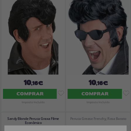
10
10
,16€
,16€
COMPRAR
COMPRAR
Imposto Incluído
Imposto Incluído
Sandy Blonde Peruca Graxa Filme
Peruca Grease Frenchy, Rosa Barato
Econômico