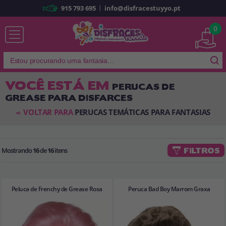
|
915 793 695
info@disfracestuyyo.pt
Já sou cliente
0
VOCÊ ESTÁ EM
PERUCAS DE
GREASE PARA DISFARCES
Lembrar-me
Esqueceu sua senha?
VOLTAR PARA
PERUCAS TEMÁTICAS PARA FANTASIAS
<<
ENTRAR
Mostrando
16
de
16
itens
FILTROS
É a minha primeira vez
Sou novo
Peluca de Frenchy de Grease Rosa
Peruca Bad Boy Marrom Graxa
Ao criar uma conta em
disfracestuyyo.pt
, você poderá fazer suas
compras rapidamente em nossa loja virtual, verificar o status de seus
pedidos e consultar suas operações anteriores.