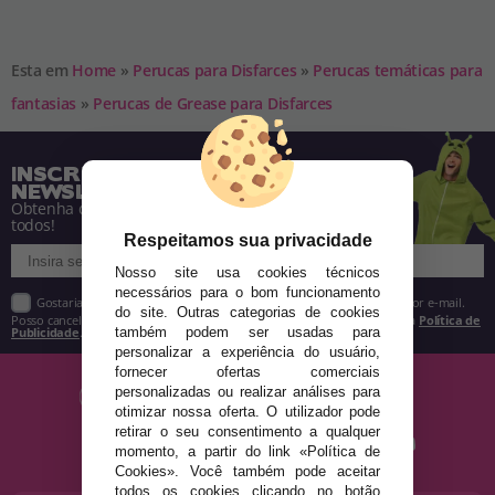
Esta em
Home
»
Perucas para Disfarces
»
Perucas temáticas para
fantasias
»
Perucas de Grease para Disfarces
INSCREVA-SE NA NOSSA
NEWSLETTER
Obtenha descontos e saiba de tudo antes de
todos!
Respeitamos sua privacidade
Nosso site usa cookies técnicos
necessários para o bom funcionamento
Gostaria de receber descontos exclusivos, novidades e tendências por e-mail.
do site. Outras categorias de cookies
Posso cancelar a inscrição a qualquer momento, conforme estipulado na
Política de
também podem ser usadas para
Publicidade
.
personalizar a experiência do usuário,
fornecer ofertas comerciais
personalizadas ou realizar análises para
otimizar nossa oferta. O utilizador pode
retirar o seu consentimento a qualquer
momento, a partir do link «Política de
Cookies». Você também pode aceitar
todos os cookies clicando no botão