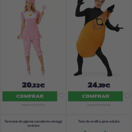
Vá em frente! Estávamos esperando por você.
CRIAR CONTA
20
24
,32€
,39€
COMPRAR
COMPRAR
Imposto Incluído
Imposto Incluído
Fantasia de pijama sonolento vintage
Fato de ervilha para adulto
unissex