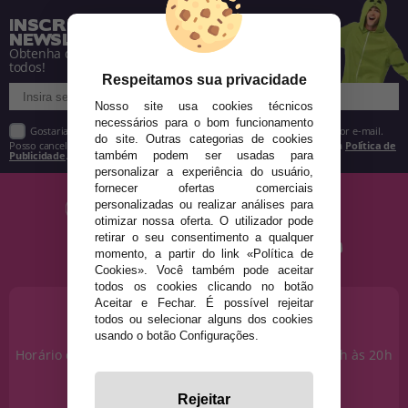
INSCREVA-SE NA NOSSA
NEWSLETTER
Obtenha descontos e saiba de tudo antes de
todos!
Respeitamos sua privacidade
Nosso site usa cookies técnicos
necessários para o bom funcionamento
Gostaria de receber descontos exclusivos, novidades e tendências por e-mail.
do site. Outras categorias de cookies
Posso cancelar a inscrição a qualquer momento, conforme estipulado na
Política de
também podem ser usadas para
Publicidade
.
personalizar a experiência do usuário,
fornecer ofertas comerciais
personalizadas ou realizar análises para
otimizar nossa oferta. O utilizador pode
retirar o seu consentimento a qualquer
momento, a partir do link «Política de
Cookies». Você também pode aceitar
todos os cookies clicando no botão
Aceitar e Fechar. É possível rejeitar
PRECISA DE AJUDA?
todos ou selecionar alguns dos cookies
915 793 695
usando o botão Configurações.
Horário de segunda a sexta das 10h às 14h e das 17h às 20h
Sábados das 10h às 14h.
info@disfracestuyyo.pt
Rejeitar