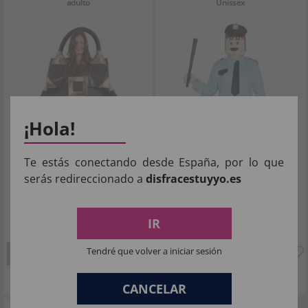
adulto
Unissex
¡Hola!
Te estás conectando desde España, por lo que
serás redireccionado a
disfracestuyyo.es
IR
50
10
,82€
,16€
Tendré que volver a iniciar sesión
SIN STOCK
SIN STOCK
Imposto Incluído
Imposto Incluído
CANCELAR