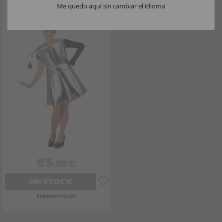
Fato de cafeteira para mulher
Me quedo aquí sin cambiar el idioma
65
,06€
SIN STOCK
Imposto Incluído