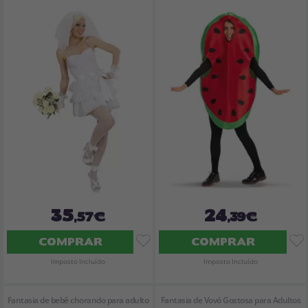
35
24
,57€
,39€
COMPRAR
COMPRAR
Imposto Incluído
Imposto Incluído
Fantasia de bebê chorando para adulto
Fantasia de Vovó Gostosa para Adultos