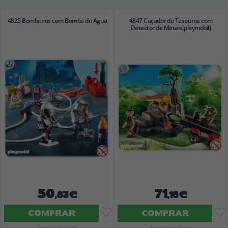
4825 Bombeiros com Bomba de Água
4847 Caçador de Tesouros com
Detector de Metais[playmobil]
50
71
,83€
,16€
COMPRAR
COMPRAR
Imposto Incluído
Imposto Incluído