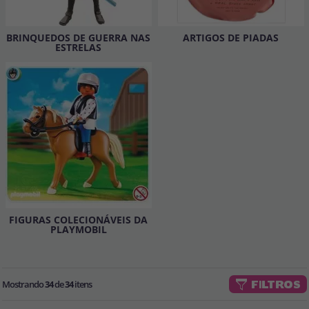
Vá em frente! Estávamos esperando por você.
CRIAR CONTA
BRINQUEDOS DE GUERRA NAS
ARTIGOS DE PIADAS
ESTRELAS
FIGURAS COLECIONÁVEIS DA
PLAYMOBIL
Mostrando
34
de
34
itens
FILTROS