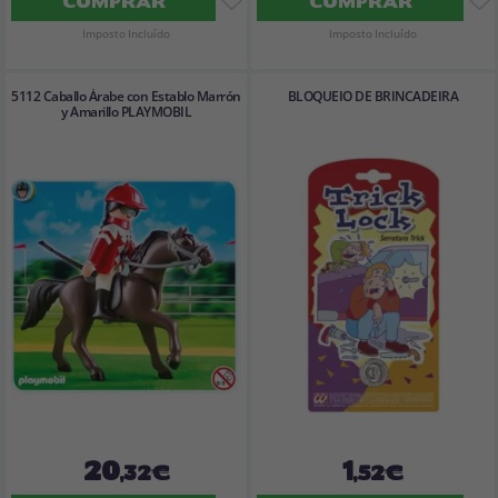
COMPRAR
COMPRAR
Imposto Incluído
Imposto Incluído
5112 Caballo Árabe con Establo Marrón
BLOQUEIO DE BRINCADEIRA
y Amarillo PLAYMOBIL
20
1
,32€
,52€