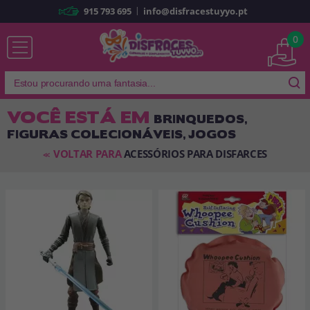
|
915 793 695
info@disfracestuyyo.pt
Já sou cliente
0
VOCÊ ESTÁ EM
BRINQUEDOS,
FIGURAS COLECIONÁVEIS, JOGOS
Lembrar-me
Esqueceu sua senha?
VOLTAR PARA
ACESSÓRIOS PARA DISFARCES
<<
ENTRAR
É a minha primeira vez
Sou novo
Ao criar uma conta em
disfracestuyyo.pt
, você poderá fazer suas
compras rapidamente em nossa loja virtual, verificar o status de seus
pedidos e consultar suas operações anteriores.