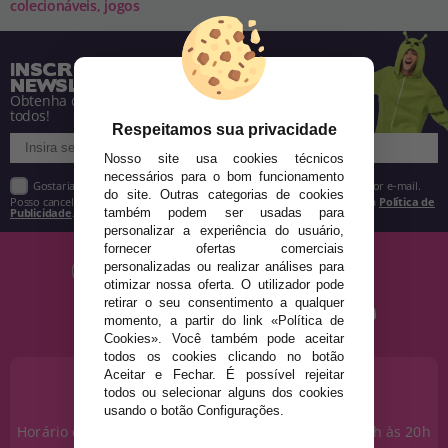
colecionáveis, jogos
INSCREVA-SE NA NOSSA
NEWSLETTER
Obtenha descontos e saiba de tudo antes de
todos!
Respeitamos sua privacidade
Nosso site usa cookies técnicos
necessários para o bom funcionamento
Gostaria de receber descontos exclusivos, novidades e tendências por e-mail.
do site. Outras categorias de cookies
Posso cancelar a inscrição a qualquer momento, conforme estipulado na
Política de
Publicidade
.
também podem ser usadas para
personalizar a experiência do usuário,
fornecer ofertas comerciais
personalizadas ou realizar análises para
otimizar nossa oferta. O utilizador pode
retirar o seu consentimento a qualquer
momento, a partir do link «Política de
Cookies». Você também pode aceitar
todos os cookies clicando no botão
Aceitar e Fechar. É possível rejeitar
PRECISA DE AJUDA?
todos ou selecionar alguns dos cookies
915 793 695
usando o botão Configurações.
Horário de segunda a sexta das 10h às 14h e das 17h às 20h
Sábados das 10h às 14h.