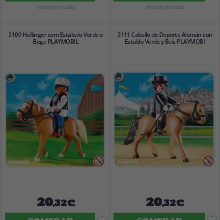
Imposto Incluído
Imposto Incluído
5109 Haflinger com Estábulo Verde e
5111 Caballo de Deporte Alemán con
Bege PLAYMOBIL
Establo Verde y Beis PLAYMOBI
20
20
,32€
,32€