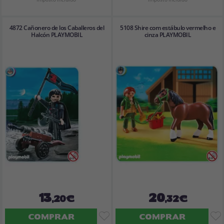
4872 Cañonero de los Caballeros del
5108 Shire com estábulo vermelho e
Halcón PLAYMOBIL
cinza PLAYMOBIL
13
20
,20€
,32€
COMPRAR
COMPRAR