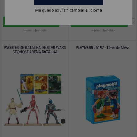
2
2
,02€
,02€
Me quedo aquí sin cambiar el idioma
COMPRAR
COMPRAR
Imposto Incluído
Imposto Incluído
PACOTES DE BATALHA DE STAR WARS
PLAYMOBIL 5197 - Ténis de Mesa
GEONOSE ARENA BATALHA