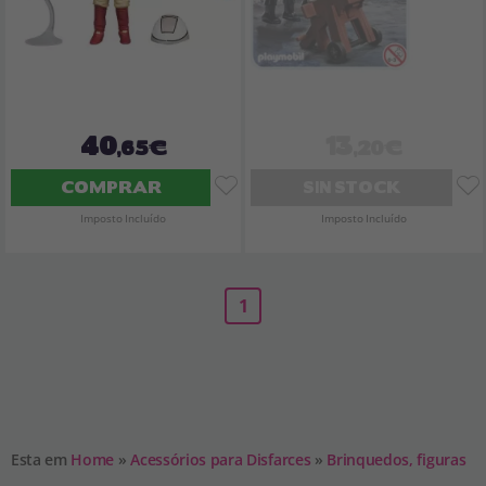
40
13
,65€
,20€
COMPRAR
SIN STOCK
Imposto Incluído
Imposto Incluído
1
Esta em
Home
»
Acessórios para Disfarces
»
Brinquedos, figuras