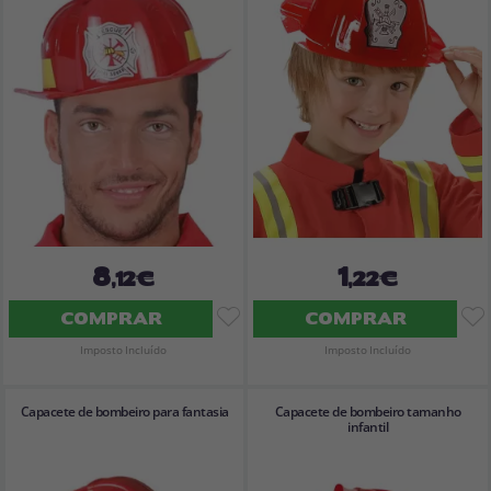
Vá em frente! Estávamos esperando por você.
CRIAR CONTA
8
1
,12€
,22€
COMPRAR
COMPRAR
Imposto Incluído
Imposto Incluído
Capacete de bombeiro para fantasia
Capacete de bombeiro tamanho
infantil