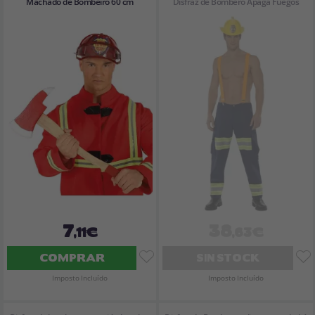
Machado de Bombeiro 60 cm
Disfraz de Bombero Apaga Fuegos
7
38
,11€
,63€
COMPRAR
SIN STOCK
Imposto Incluído
Imposto Incluído