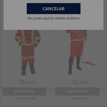
Fato de bombeiro para bebé
Fato de bombeiro vermelho para adulto
tamanho 52-54
CANCELAR
Me quedo aquí sin cambiar el idioma
16
18
,25€
,29€
SIN STOCK
SIN STOCK
Imposto Incluído
Imposto Incluído