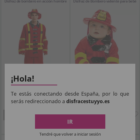
Disfraz de bombero en acción hombre
Disfraz de Bombero valiente para bebé
¡Hola!
Te estás conectando desde España, por lo que
serás redireccionado a
disfracestuyyo.es
23
15
,89€
,25€
SIN STOCK
SIN STOCK
IR
Imposto Incluído
Imposto Incluído
Tendré que volver a iniciar sesión