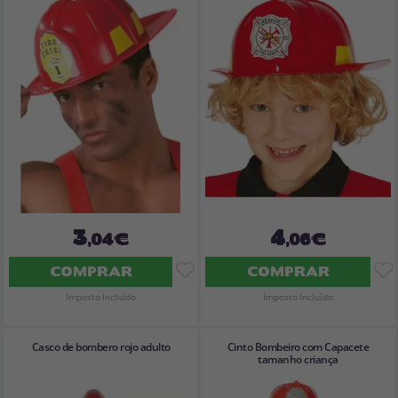
3
4
,04€
,06€
COMPRAR
COMPRAR
Imposto Incluído
Imposto Incluído
Casco de bombero rojo adulto
Cinto Bombeiro com Capacete
tamanho criança