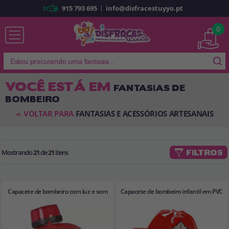
|
915 793 695
info@disfracestuyyo.pt
Já sou cliente
0
VOCÊ ESTÁ EM
FANTASIAS DE
BOMBEIRO
Lembrar-me
Esqueceu sua senha?
VOLTAR PARA
FANTASIAS E ACESSÓRIOS ARTESANAIS
<<
ENTRAR
Mostrando
21
de
21
itens
FILTROS
É a minha primeira vez
Sou novo
Capacete de bombeiro com luz e som
Capacete de bombeiro infantil em PVC
Ao criar uma conta em
disfracestuyyo.pt
, você poderá fazer suas
compras rapidamente em nossa loja virtual, verificar o status de seus
pedidos e consultar suas operações anteriores.