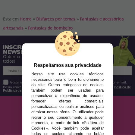
Esta em
Home
»
Disfarces por temas
»
Fantasias e acessórios
artesanais
»
Fantasias de bombeiro
INSCREVA-SE NA NOSSA
NEWSLETTER
Obtenha descontos e saiba de tudo antes de
todos!
Respeitamos sua privacidade
Nosso site usa cookies técnicos
necessários para o bom funcionamento
Gostaria de receber descontos exclusivos, novidades e tendências por e-mail.
do site. Outras categorias de cookies
Posso cancelar a inscrição a qualquer momento, conforme estipulado na
Política de
Publicidade
.
também podem ser usadas para
personalizar a experiência do usuário,
fornecer ofertas comerciais
personalizadas ou realizar análises para
otimizar nossa oferta. O utilizador pode
retirar o seu consentimento a qualquer
momento, a partir do link «Política de
Cookies». Você também pode aceitar
todos os cookies clicando no botão