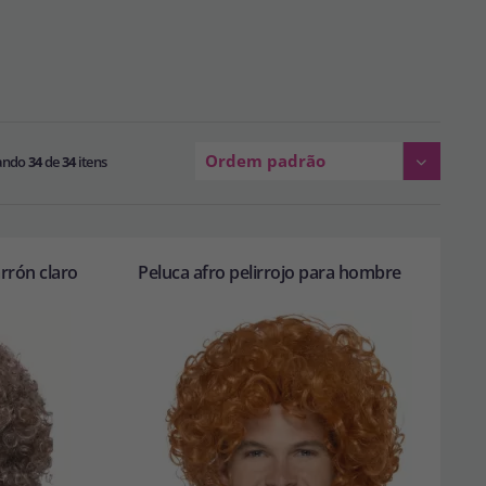
Ordem padrão
ando
34
de
34
itens
rrón claro
Peluca afro pelirrojo para hombre