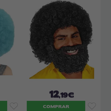
12
,19€
COMPRAR