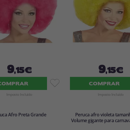
9
9
,15€
,15€
COMPRAR
COMPRAR
Imposto Incluído
Imposto Incluído
uca Afro Preta Grande
Peruca afro violeta taman
Volume gigante para carnaval