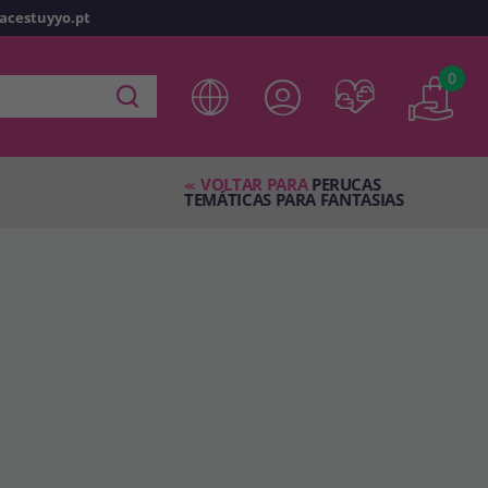
racestuyyo.pt
z
o
0
 em
disfracestuyyo.pt
, você poderá fazer suas compras
oja virtual, verificar o status de seus pedidos e consultar
VOLTAR PARA
PERUCAS
es.
<<
TEMÁTICAS PARA FANTASIAS
s esperando por você.
TA