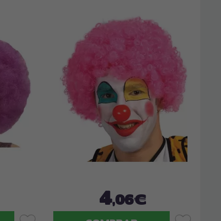
4
,06€