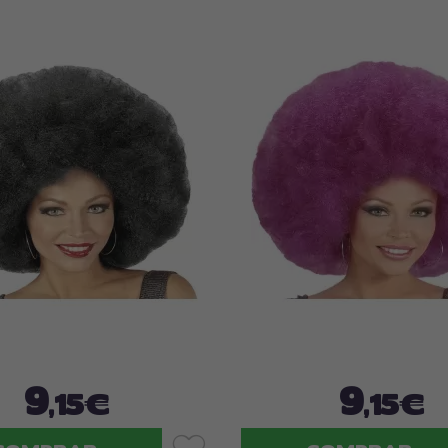
9
9
,15€
,15€