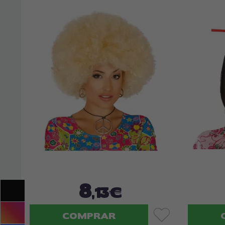
8
,13€
COMPRAR