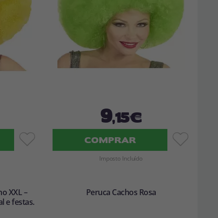
9
,15€
COMPRAR
Imposto Incluído
ho XXL –
Peruca Cachos Rosa
 e festas.