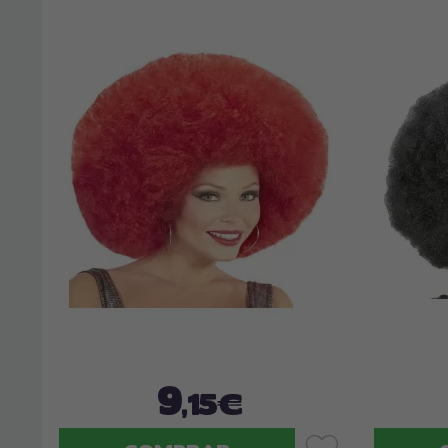
9
,15€