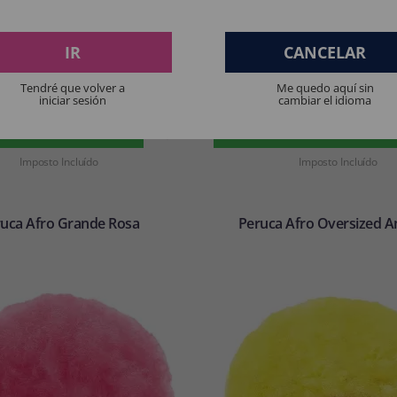
IR
CANCELAR
9
9
,15€
,15€
Tendré que volver a
Me quedo aquí sin
iniciar sesión
cambiar el idioma
COMPRAR
COMPRAR
Imposto Incluído
Imposto Incluído
uca Afro Grande Rosa
Peruca Afro Oversized A