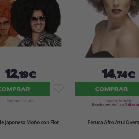
12
14
,19€
,74€
COMPRAR
COMPRAR
Imposto Incluído
Imposto Incluído
Receba em de 1 a a 2 dias ú
de Japonesa Moño con Flor
Peruca Afro Azul Overs