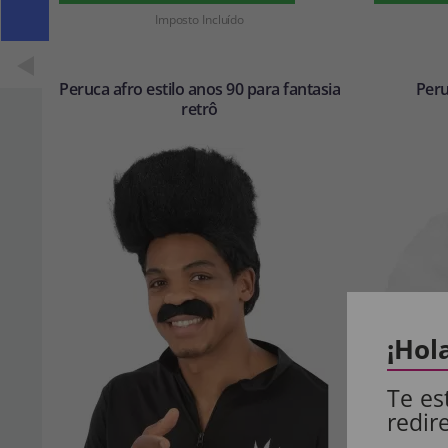
Imposto Incluído
Peruca afro estilo anos 90 para fantasia
Peru
retrô
¡Hol
Te es
redir