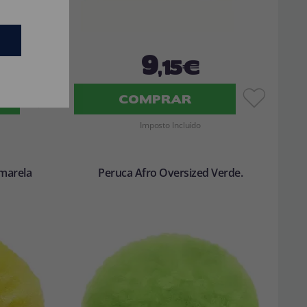
9
,15€
COMPRAR
Imposto Incluído
marela
Peruca Afro Oversized Verde.