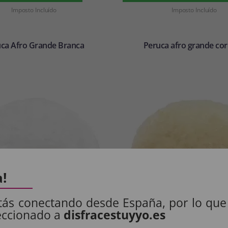
Imposto Incluído
Imposto Incluído
ca Afro Grande Branca
Peruca afro grande cor 
a!
tás conectando desde España, por lo que
eccionado a
disfracestuyyo.es