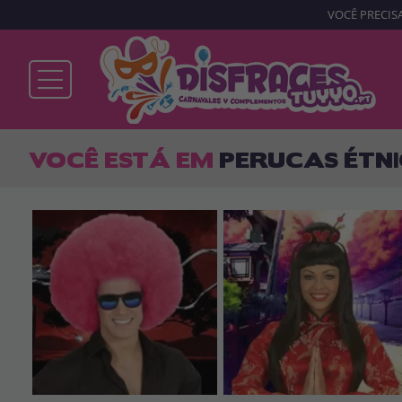
VOCÊ PRECISA
Já sou cliente
VOCÊ ESTÁ EM
PERUCAS ÉTNI
Lembrar-me
Esqueceu sua senha?
ENTRAR