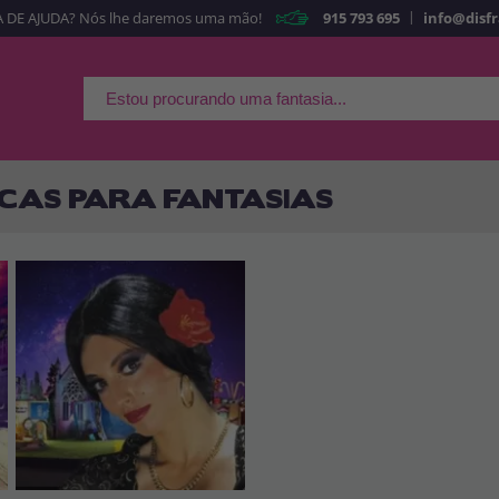
|
 DE AJUDA? Nós lhe daremos uma mão!
915 793 695
info@disf
É a minha primeira ve
Sou nov
Ao criar uma conta
rapidamente em nossa l
suas operações anterior
CAS PARA FANTASIAS
Vá em frente! Estávamo
CRIAR CON