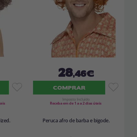
28
,46€
COMPRAR
Imposto Incluído
teis
Receba em de 1 a a 2 dias úteis
ized.
Peruca afro de barba e bigode.