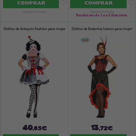
COMPRAR
COMPRAR
Imposto Incluído
Imposto Incluído
Receba em de 1 a a 2 dias úteis
Disfraz de Arlequín Fashion para mujer
Disfraz de Bailarina Saloon para mujer
40
13
,65€
,72€