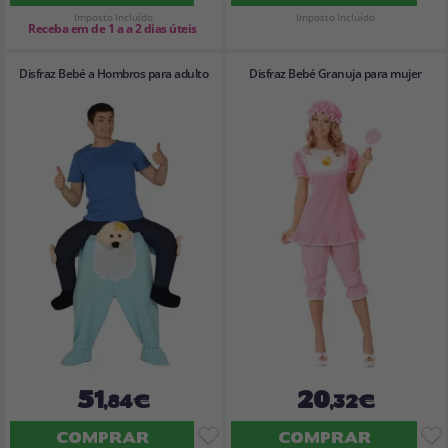
Imposto Incluído
Imposto Incluído
Receba em de 1 a a 2 dias úteis
Disfraz Bebé a Hombros para adulto
Disfraz Bebé Granuja para mujer
51
20
,84€
,32€
COMPRAR
COMPRAR