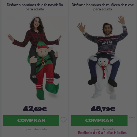
Disfraz a hombros de elfo navideño
Disfraz a hombros de muñeco de nieve
para adulto
para adulto
42
48
,69€
,79€
COMPRAR
COMPRAR
Imposto Incluído
Imposto Incluído
Recíbelo de 0 a 1 días hábiles