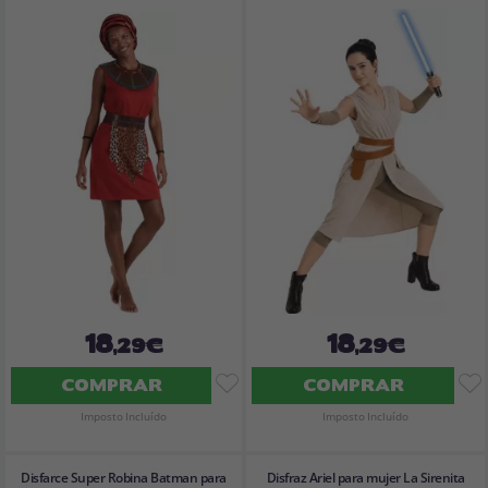
18
18
,29€
,29€
COMPRAR
COMPRAR
Imposto Incluído
Imposto Incluído
Disfarce Super Robina Batman para
Disfraz Ariel para mujer La Sirenita