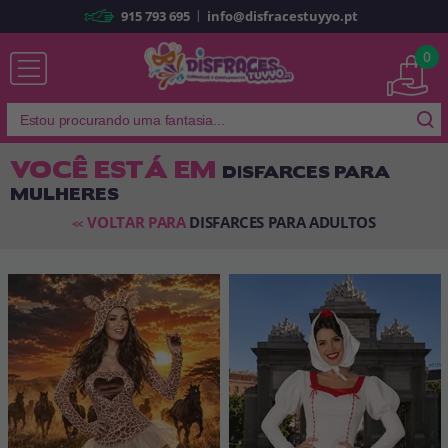
|
915 793 695
info@disfracestuyyo.pt
Já sou cliente
0
VOCÊ ESTÁ EM
DISFARCES PARA
MULHERES
Lembrar-me
Esqueceu sua senha?
VOLTAR PARA
DISFARCES PARA ADULTOS
<<
ENTRAR
É a minha primeira vez
Sou novo
Ao criar uma conta em
disfracestuyyo.pt
, você poderá fazer suas
compras rapidamente em nossa loja virtual, verificar o status de seus
pedidos e consultar suas operações anteriores.