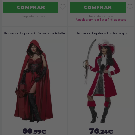
COMPRAR
COMPRAR
Imposto Incluído
Imposto Incluído
Receba em de 1 a a 4 dias úteis
Disfraz de Caperucita Sexy para Adulta
Disfraz de Capitana Garfio mujer
60
76
,99€
,24€