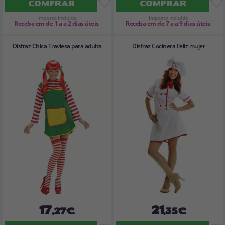
COMPRAR
COMPRAR
Imposto Incluído
Imposto Incluído
Receba em de 1 a a 2 dias úteis
Receba em de 7 a a 9 dias úteis
Disfraz Chica Traviesa para adulta
Disfraz Cocinera Feliz mujer
17
21
,27€
,35€