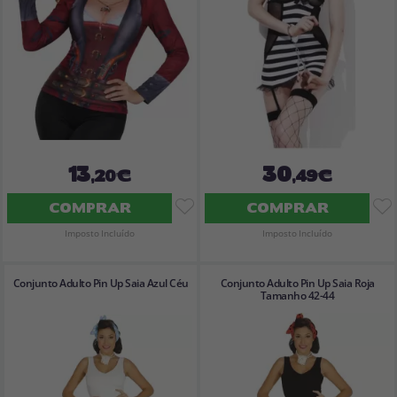
13
30
,20€
,49€
COMPRAR
COMPRAR
Imposto Incluído
Imposto Incluído
Conjunto Adulto Pin Up Saia Azul Céu
Conjunto Adulto Pin Up Saia Roja
Tamanho 42-44