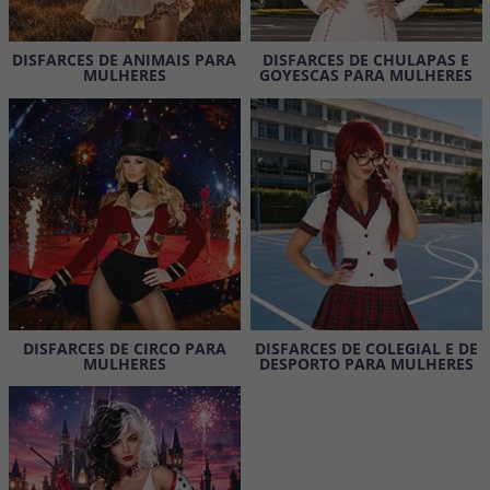
Vá em frente! Estávamos esperando por você.
CRIAR CONTA
DISFARCES DE ANIMAIS PARA
DISFARCES DE CHULAPAS E
MULHERES
GOYESCAS PARA MULHERES
DISFARCES DE CIRCO PARA
DISFARCES DE COLEGIAL E DE
MULHERES
DESPORTO PARA MULHERES