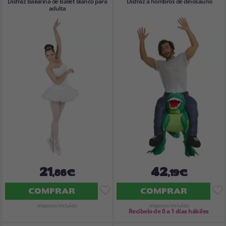
Disfraz Bailarina de Ballet blanco para
Disfraz a hombros de dinosaurio
adulta
21
42
,86€
,19€
COMPRAR
COMPRAR
Imposto Incluído
Imposto Incluído
Recíbelo de 0 a 1 días hábiles