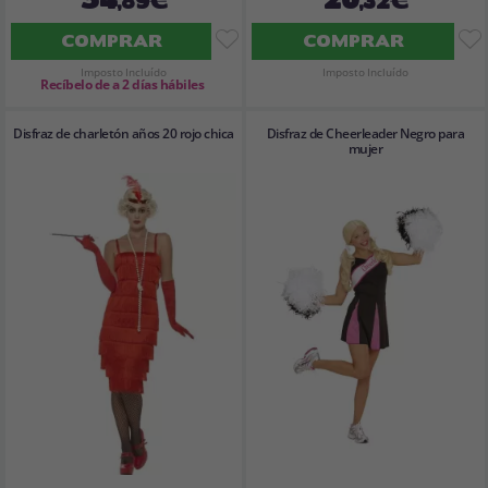
COMPRAR
COMPRAR
Imposto Incluído
Imposto Incluído
Recíbelo de a 2 días hábiles
Disfraz de charletón años 20 rojo chica
Disfraz de Cheerleader Negro para
mujer