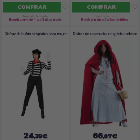
COMPRAR
COMPRAR
Imposto Incluído
Imposto Incluído
Receba em de 1 a a 2 dias úteis
Recíbelo de a 2 días hábiles
Disfraz de bufón simpática para mujer
Disfraz de caperucita neogótica celeste
24
66
,39€
,07€