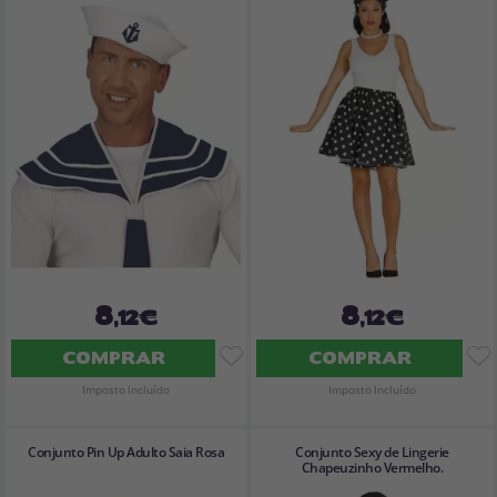
8
8
,12€
,12€
COMPRAR
COMPRAR
Imposto Incluído
Imposto Incluído
Conjunto Pin Up Adulto Saia Rosa
Conjunto Sexy de Lingerie
Chapeuzinho Vermelho.