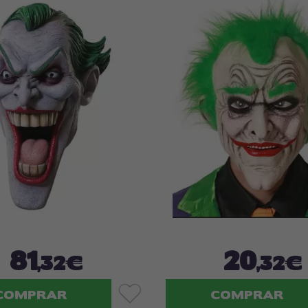
81
20
,32€
,32€
COMPRAR
COMPRAR