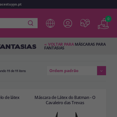
racestuyyo.pt
z
o
0
 em
disfracestuyyo.pt
, você poderá fazer suas compras
oja virtual, verificar o status de seus pedidos e consultar
VOLTAR PARA
MÁSCARAS PARA
es.
FANTASIAS
<<
FANTASIAS
s esperando por você.
Ordem padrão
ando
11
de
11
itens
TA
lo de látex
Máscara de Látex do Batman - O
Cavaleiro das Trevas