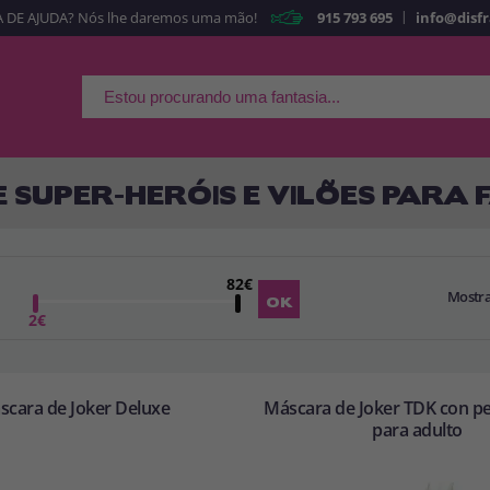
|
 DE AJUDA? Nós lhe daremos uma mão!
915 793 695
info@disf
É a minha primeira ve
Sou nov
Ao criar uma conta
rapidamente em nossa l
suas operações anterior
SUPER-HERÓIS E VILÕES PARA 
Vá em frente! Estávamo
82€
Mostr
CRIAR CON
2€
scara de Joker Deluxe
Máscara de Joker TDK con pe
para adulto