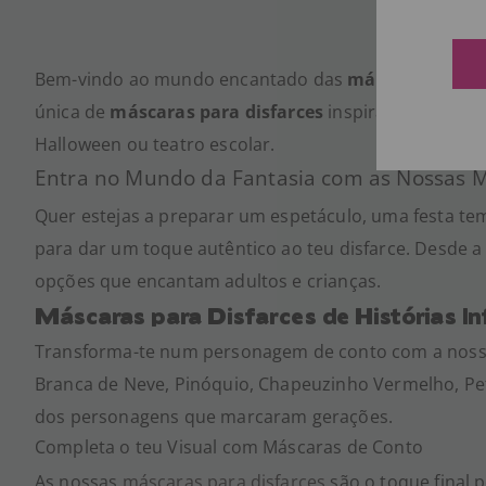
Bem-vindo ao mundo encantado das
máscaras de co
única de
máscaras para disfarces
inspiradas nos teus
Halloween ou teatro escolar.
Entra no Mundo da Fantasia com as Nossas 
Quer estejas a preparar um espetáculo, uma festa tem
para dar um toque autêntico ao teu disfarce. Desde a
opções que encantam adultos e crianças.
Máscaras para Disfarces de Histórias In
Transforma-te num personagem de conto com a noss
Branca de Neve, Pinóquio, Chapeuzinho Vermelho, Pet
dos personagens que marcaram gerações.
Completa o teu Visual com Máscaras de Conto
As nossas
máscaras para disfarces
são o toque final 