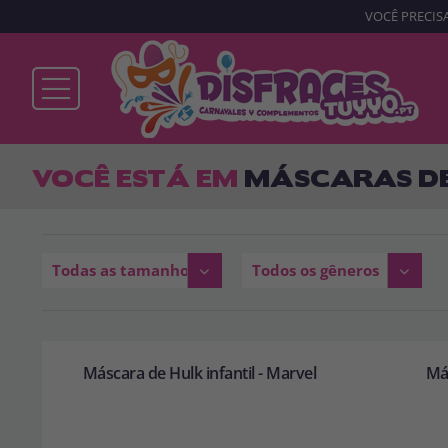
VOCÊ PRECISA
Já sou cliente
VOCÊ ESTÁ EM
MÁSCARAS DE 
Lembrar-me
Esqueceu sua senha?
Todas as tamanhos
Todos os gêneros
ENTRAR
Máscara de Hulk infantil - Marvel
Má