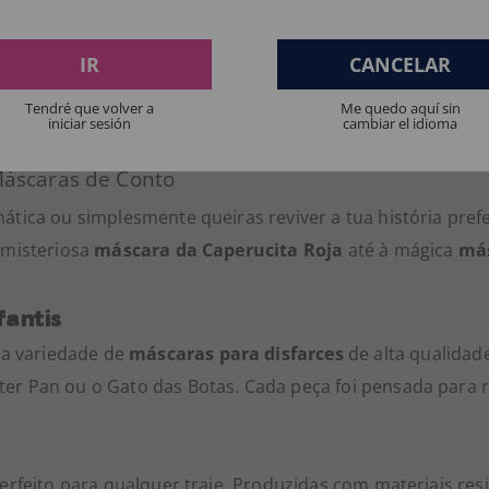
IR
CANCELAR
nto
da
Disfraces TuyYo Portugal
, onde a magia dos clássi
Tendré que volver a
Me quedo aquí sin
 personagens favoritos de histórias e fábulas, ideais para
iniciar sesión
cambiar el idioma
Máscaras de Conto
ática ou simplesmente queiras reviver a tua história pref
 misteriosa
máscara da Caperucita Roja
até à mágica
más
fantis
a variedade de
máscaras para disfarces
de alta qualidade
er Pan ou o Gato das Botas. Cada peça foi pensada para r
perfeito para qualquer traje. Produzidas com materiais res