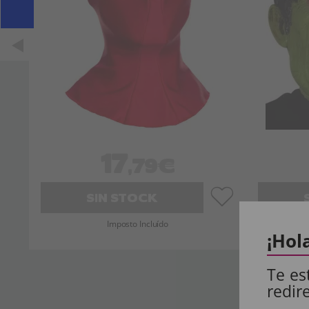
17
,79€
SIN STOCK
Imposto Incluído
¡Hol
Te es
redir