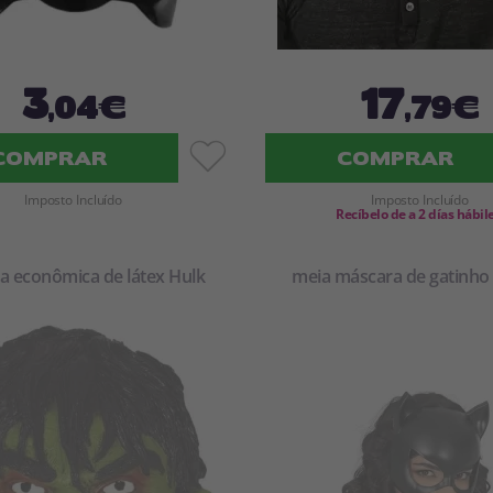
3
17
,04€
,79€
COMPRAR
COMPRAR
Imposto Incluído
Imposto Incluído
Recíbelo de a 2 días hábil
a econômica de látex Hulk
meia máscara de gatinho