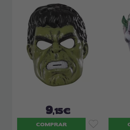
9
,15€
COMPRAR