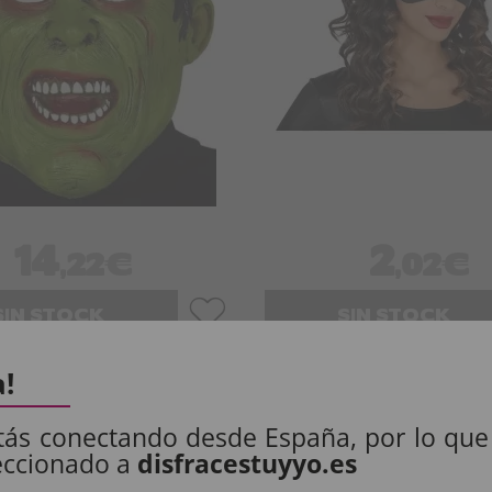
14
2
,22€
,02€
SIN STOCK
SIN STOCK
Imposto Incluído
Imposto Incluído
a!
tás conectando desde España, por lo que
1
eccionado a
disfracestuyyo.es