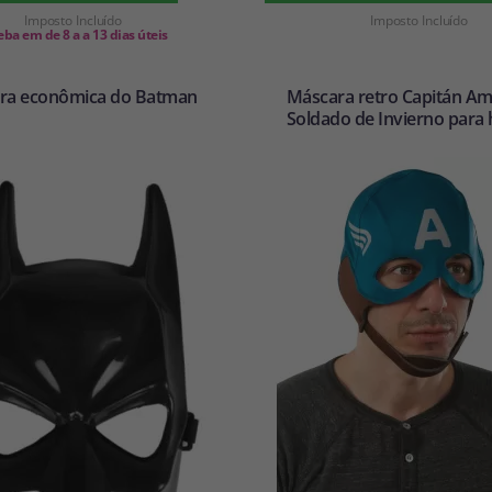
Imposto Incluído
Imposto Incluído
ba em de 8 a a 13 dias úteis
ra econômica do Batman
Máscara retro Capitán Amé
Soldado de Invierno para