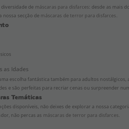
 diversidade de
máscaras para disfarces
: desde as mais d
 a nossa secção de
máscaras de terror para disfarces
.
nto
sicos
s as Idades
uma escolha fantástica também para adultos nostálgicos, a
es e são perfeitas para recriar cenas ou surpreender num
ras Temáticas
pções disponíveis, não deixes de explorar a nossa categor
tador, não percas as
máscaras de terror para disfarces
.