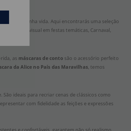
cos infantis ganha vida. Aqui encontrarás uma seleção
 completar o visual em festas temáticas, Carnaval,
erida, as
máscaras de conto
são o acessório perfeito
cara da Alice no País das Maravilhas
, temos
. São ideais para recriar cenas de clássicos como
epresentar com fidelidade as feições e expressões
istentes e confortáveis, garantem não só realismo