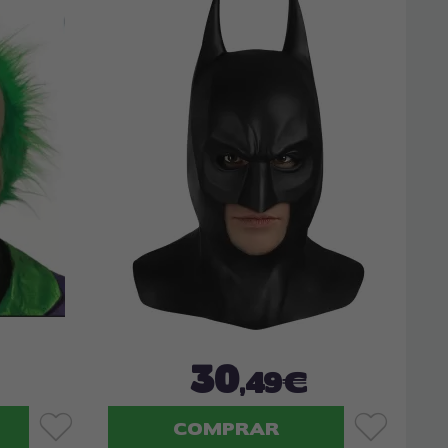
30
,49€
COMPRAR