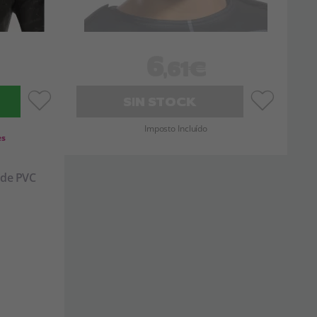
6
,61€
SIN STOCK
Imposto Incluído
es
 de PVC