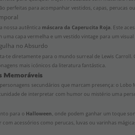
ão perfeitas para acompanhar vestidos, capas, perucas ou
emporal
a nossa autêntica
máscara da Caperucita Roja
. Este ace
m uma capa vermelha e um vestido vintage para um visual 
rgulha no Absurdo
a-te diretamente para o mundo surreal de Lewis Carroll.
nagens mais icónicos da literatura fantástica.
s Memoráveis
personagens secundários que marcam presença: o Lobo Ma
unidade de interpretar com humor ou mistério uma pers
anto para o
Halloween
, onde podem ganhar um toque so
r com acessórios como perucas, luvas ou varinhas mágica