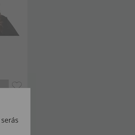
 serás