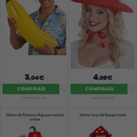
Vá em frente! Estávamos esperando por você.
CRIAR CONTA
3
4
,04€
,06€
COMPRAR
COMPRAR
Imposto Incluído
Imposto Incluído
Disfraz de Pimiento Rojo para adulto
Disfraz Seta del Bosque bebé
unisex