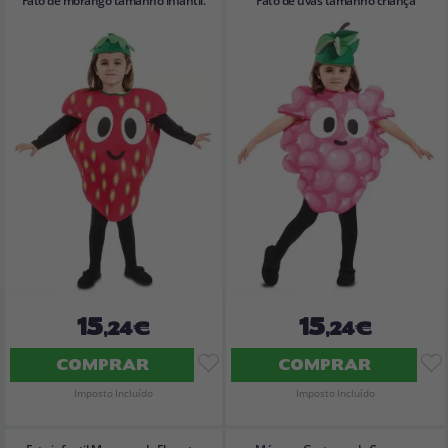
Fato de morango tamanho infantil.
Fato de uvas tamanho criança
15
15
,24€
,24€
COMPRAR
COMPRAR
Imposto Incluído
Imposto Incluído