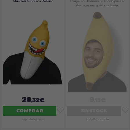
Máscara Grotesca Platano
Chapéu de banana de tecido para se
destacar em qualquer festa.
20
9
,32€
,15€
COMPRAR
SIN STOCK
Imposto Incluído
Imposto Incluído