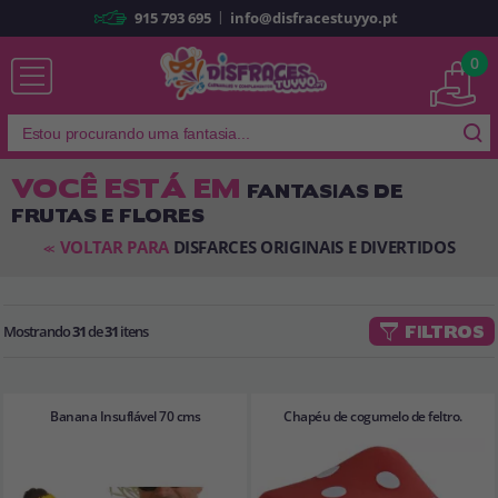
|
915 793 695
info@disfracestuyyo.pt
Já sou cliente
0
VOCÊ ESTÁ EM
FANTASIAS DE
FRUTAS E FLORES
Lembrar-me
Esqueceu sua senha?
VOLTAR PARA
DISFARCES ORIGINAIS E DIVERTIDOS
<<
ENTRAR
Mostrando
31
de
31
itens
FILTROS
É a minha primeira vez
Sou novo
Banana Insuflável 70 cms
Chapéu de cogumelo de feltro.
Ao criar uma conta em
disfracestuyyo.pt
, você poderá fazer suas
compras rapidamente em nossa loja virtual, verificar o status de seus
pedidos e consultar suas operações anteriores.