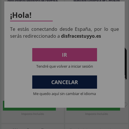
Fato infantil Morango da Floresta.
Máscara Grotesca de Cenoura
¡Hola!
Te estás conectando desde España, por lo que
serás redireccionado a
disfracestuyyo.es
IR
Tendré que volver a iniciar sesión
CANCELAR
14
20
Me quedo aquí sin cambiar el idioma
,22€
,32€
COMPRAR
COMPRAR
Imposto Incluído
Imposto Incluído