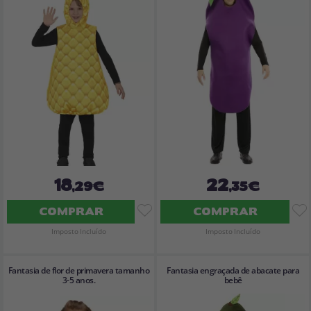
18
22
,29€
,35€
COMPRAR
COMPRAR
Imposto Incluído
Imposto Incluído
Fantasia de flor de primavera tamanho
Fantasia engraçada de abacate para
3-5 anos.
bebê