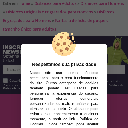
Esta em
Home
»
Disfarces para Adultos
»
Disfarces para Homens
»
Disfarces Originais e Engraçados para Homens
»
Disfarces
Engraçados para Homens
»
Fantasia de ficha de pôquer,
tamanho único para adultos.
INSCREVA-SE NA NOSSA
NEWSLETTER
Obtenha descontos e saiba de tudo antes de
todos!
Respeitamos sua privacidade
Nosso site usa cookies técnicos
necessários para o bom funcionamento
Gostaria de receber descontos exclusivos, novidades e tendências por e-mail.
do site. Outras categorias de cookies
Posso cancelar a inscrição a qualquer momento, conforme estipulado na
Política de
Publicidade
.
também podem ser usadas para
personalizar a experiência do usuário,
fornecer ofertas comerciais
personalizadas ou realizar análises para
otimizar nossa oferta. O utilizador pode
retirar o seu consentimento a qualquer
momento, a partir do link «Política de
Cookies». Você também pode aceitar