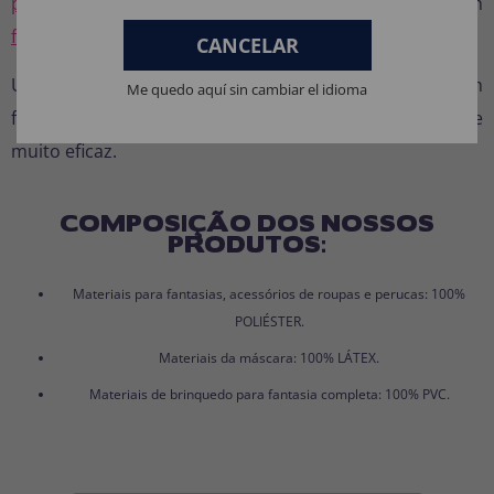
para fantasias
ou crie um visual em equipa com
fantasias para grupo e packs económicos
.
CANCELAR
Uma fantasia perfeita para quem quer destacar-se em
Me quedo aquí sin cambiar el idioma
festas de adultos com uma ideia simples, confortável e
muito eficaz.
COMPOSIÇÃO DOS NOSSOS
PRODUTOS:
Materiais para fantasias, acessórios de roupas e perucas: 100%
POLIÉSTER.
Materiais da máscara: 100% LÁTEX.
Materiais de brinquedo para fantasia completa: 100% PVC.