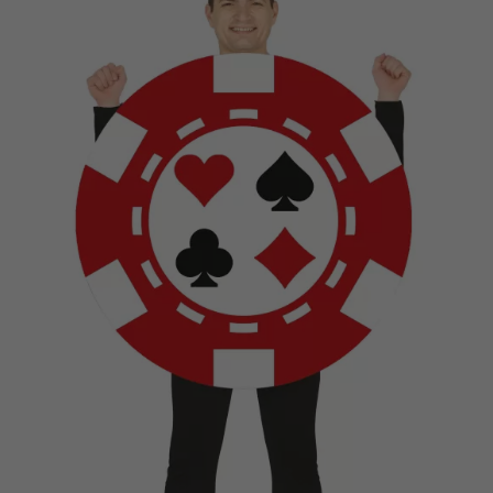
Vá em frente! Estávamos esperando por você.
CRIAR CONTA