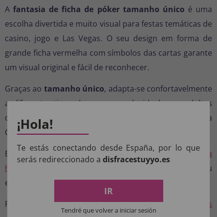
A
fantasia de ficha de póker tamanho único
é uma
escolha divertida e muito visual para festas temáticas de
casino, jogo e Las Vegas. O seu design em forma de
grande ficha vermelha com símbolos das cartas garante
um visual original e fácil de reconhecer.
Graças ao
tamanho único
, adapta-se confortavelmente
a diferentes tipos de corpo, sendo ideal para adultos
que procuram uma fantasia prática e chamativa para
¡Hola!
Carnaval, despedidas ou festas temáticas.
Te estás conectando desde España, por lo que
Esta fantasia pode ser utilizada tanto em
trajes para
serás redireccionado a
disfracestuyyo.es
homens
como em
trajes para mulheres
, graças ao seu
estilo unissexo.
IR
Para completar o tema, combine com
acessórios têxteis
Tendré que volver a iniciar sesión