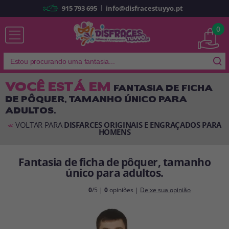
|
915 793 695
info@disfracestuyyo.pt
Já sou cliente
0
VOCÊ ESTÁ EM
FANTASIA DE FICHA
DE PÔQUER, TAMANHO ÚNICO PARA
Lembrar-me
Esqueceu sua senha?
ADULTOS.
ENTRAR
VOLTAR PARA
DISFARCES ORIGINAIS E ENGRAÇADOS PARA
<<
HOMENS
Fantasia de ficha de pôquer, tamanho
É a minha primeira vez
Sou novo
único para adultos.
0
/5 |
0
opiniões |
Deixe sua opinião
Ao criar uma conta em
disfracestuyyo.pt
, você poderá fazer suas
compras rapidamente em nossa loja virtual, verificar o status de seus
pedidos e consultar suas operações anteriores.