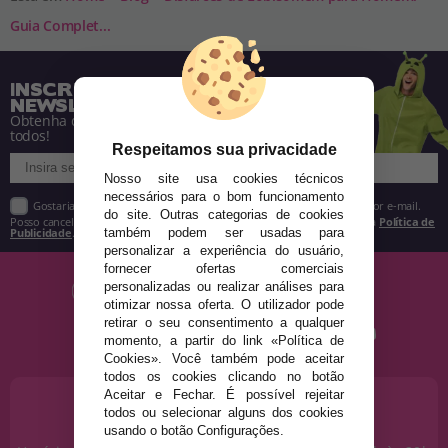
Guia Complet...
INSCREVA-SE NA NOSSA
NEWSLETTER
Obtenha descontos e saiba de tudo antes de
todos!
Respeitamos sua privacidade
Nosso site usa cookies técnicos
necessários para o bom funcionamento
Gostaria de receber descontos exclusivos, novidades e tendências por e-mail.
do site. Outras categorias de cookies
Posso cancelar a inscrição a qualquer momento, conforme estipulado na
Política de
Publicidade
.
também podem ser usadas para
personalizar a experiência do usuário,
fornecer ofertas comerciais
personalizadas ou realizar análises para
otimizar nossa oferta. O utilizador pode
retirar o seu consentimento a qualquer
momento, a partir do link «Política de
Cookies». Você também pode aceitar
todos os cookies clicando no botão
Aceitar e Fechar. É possível rejeitar
PRECISA DE AJUDA?
todos ou selecionar alguns dos cookies
915 793 695
usando o botão Configurações.