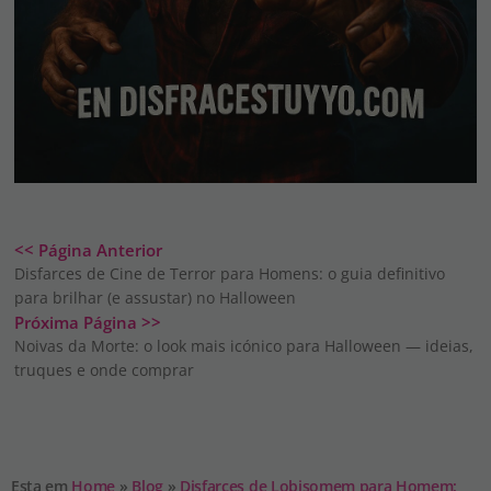
<< Página Anterior
Disfarces de Cine de Terror para Homens: o guia definitivo
para brilhar (e assustar) no Halloween
Próxima Página >>
Noivas da Morte: o look mais icónico para Halloween — ideias,
truques e onde comprar
Esta em
Home
»
Blog
»
Disfarces de Lobisomem para Homem: