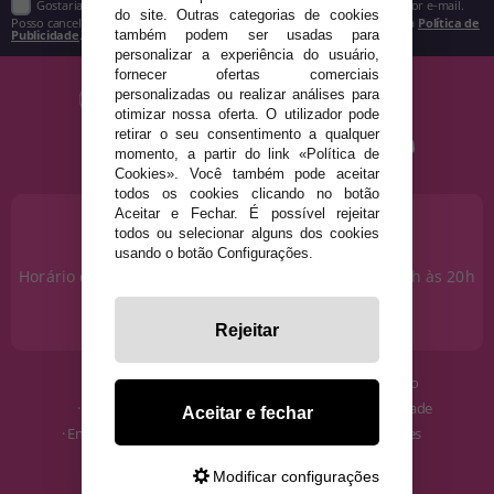
Gostaria de receber descontos exclusivos, novidades e tendências por e-mail.
do site. Outras categorias de cookies
Posso cancelar a inscrição a qualquer momento, conforme estipulado na
Política de
Publicidade
.
também podem ser usadas para
personalizar a experiência do usuário,
fornecer ofertas comerciais
personalizadas ou realizar análises para
otimizar nossa oferta. O utilizador pode
retirar o seu consentimento a qualquer
momento, a partir do link «Política de
Cookies». Você também pode aceitar
todos os cookies clicando no botão
Aceitar e Fechar. É possível rejeitar
PRECISA DE AJUDA?
todos ou selecionar alguns dos cookies
915 793 695
usando o botão Configurações.
Horário de segunda a sexta das 10h às 14h e das 17h às 20h
Sábados das 10h às 14h.
info@disfracestuyyo.pt
Rejeitar
· Quem somos
· Condições de uso
· Como comprar
· Política de Privacidade
Aceitar e fechar
· Envios e Devoluções
· Política de Cookies
· Blog
· Aviso Legal
Modificar configurações