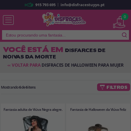
|
915 793 695
info@disfracestuyyo.pt
Já sou cliente
0
VOCÊ ESTÁ EM
DISFARCES DE
NOIVAS DA MORTE
Lembrar-me
Esqueceu sua senha?
VOLTAR PARA
DISFRACES DE HALLOWEEN PARA MUJER
<<
ENTRAR
Mostrando
6
de
6
itens
FILTROS
É a minha primeira vez
Sou novo
Fantasia adulta de Viúva Negra alegre.
Fantasia de Halloween da Viúva Feliz
Ao criar uma conta em
disfracestuyyo.pt
, você poderá fazer suas
compras rapidamente em nossa loja virtual, verificar o status de seus
pedidos e consultar suas operações anteriores.