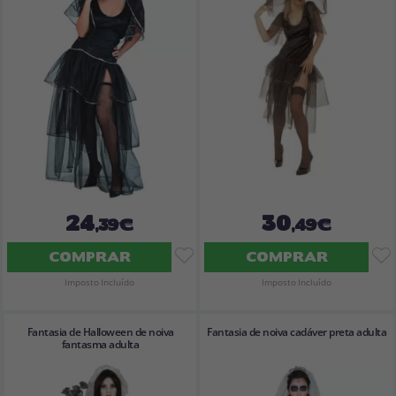
Vá em frente! Estávamos esperando por você.
CRIAR CONTA
24
30
,39€
,49€
COMPRAR
COMPRAR
Imposto Incluído
Imposto Incluído
Fantasia de Halloween de noiva
Fantasia de noiva cadáver preta adulta
fantasma adulta