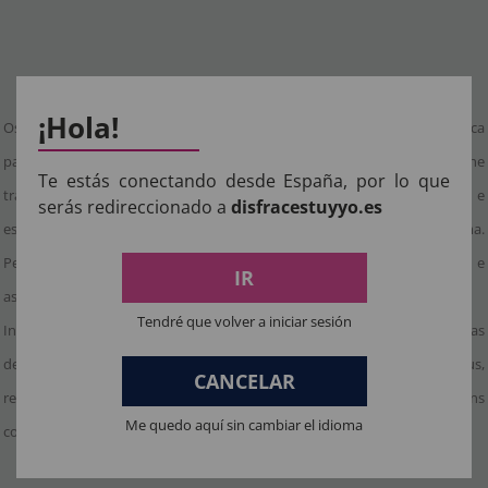
Disfarces de noivas da morte: elegância assustadora
¡Hola!
Os
disfarces de noivas da morte
são uma opção impactante e única
para festas de Halloween e celebrações temáticas. Esta categoria reúne
Te estás conectando desde España, por lo que
trajes que combinam a estética nupcial com elementos sinistros e
serás redireccionado a
disfracestuyyo.es
espectrais, criando uma mistura de elegância, mistério e drama.
Perfeitos para mulheres que procuram um disfarce memorável e
IR
assustador com um toque romântico sombrio.
Tendré que volver a iniciar sesión
Inspirados em lendas de amor trágico, espectros femininos e histórias
de ultratumba, estes disfarces incorporam elementos como véus,
CANCELAR
rendas rasgadas e detalhes simbólicos, proporcionando personagens
Me quedo aquí sin cambiar el idioma
com presença visual forte e emotiva.
Combina com categorias principais