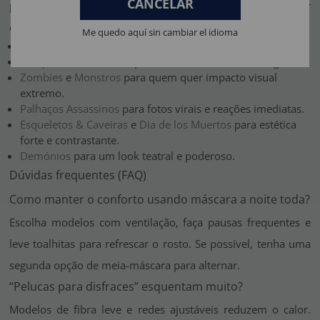
CANCELAR
pelas coleções temáticas e foque naquilo que melhor
combina com o seu estilo:
Me quedo aquí sin cambiar el idioma
Coleção Cine de Terror (Homens)
Vampiros
e
Fantasmas
para um visual clássico e elegante.
Zombies
e
Monstros
para quem quer impacto visual
extremo.
Palhaços Assassinos
para fotos virais e reações imediatas.
Esqueletos & Caveiras
e
Dia de los Muertos
para estética
forte e contrastante.
Demónios
para um look teatral e poderoso.
Dúvidas frequentes (FAQ)
Como manter o conforto usando máscara a noite toda?
Escolha modelos com ventilação, faça pausas frequentes e
leve toalhitas para refrescar o rosto. Se possível, tenha uma
segunda opção de meia-máscara para alternar.
“Pelucas para disfraces” esquentam muito?
Modelos de fibra leve e redes ajustáveis reduzem o calor.