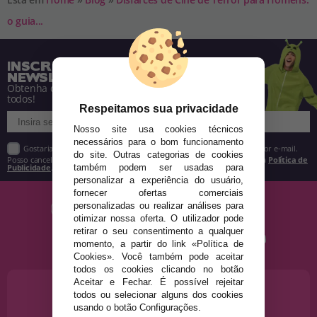
o guia...
INSCREVA-SE NA NOSSA
NEWSLETTER
Obtenha descontos e saiba de tudo antes de
todos!
Respeitamos sua privacidade
Nosso site usa cookies técnicos
necessários para o bom funcionamento
Gostaria de receber descontos exclusivos, novidades e tendências por e-mail.
do site. Outras categorias de cookies
Posso cancelar a inscrição a qualquer momento, conforme estipulado na
Política de
também podem ser usadas para
Publicidade
.
personalizar a experiência do usuário,
fornecer ofertas comerciais
personalizadas ou realizar análises para
otimizar nossa oferta. O utilizador pode
retirar o seu consentimento a qualquer
momento, a partir do link «Política de
Cookies». Você também pode aceitar
todos os cookies clicando no botão
Aceitar e Fechar. É possível rejeitar
PRECISA DE AJUDA?
todos ou selecionar alguns dos cookies
915 793 695
usando o botão Configurações.