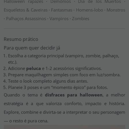
Halloween rapazes
·
Demónios
·
Dia de los Muertos
·
Esqueletos & Caveiras
·
Fantasmas
·
Homens-lobo
·
Monstros
·
Palhaços Assassinos
·
Vampiros
·
Zombies
Resumo prático
Para quem quer decidir já
Escolha a categoria principal (vampiro, zombie, palhaço,
etc.).
Adicione
peluca
e 1-2 acessórios significativos.
Prepare maquilhagem simples com foco em luz/sombra.
Teste o look completo alguns dias antes.
Planeie 3 poses e um “momento épico” para fotos.
Quando o tema é
disfraces para halloween
, a melhor
estratégia é a que valoriza conforto, impacto e história.
Explore, combine e divirta-se a interpretar o seu personagem
— o resto é pura cena.