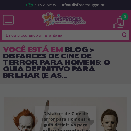
|
915 793 695
info@disfracestuyyo.pt
Já sou cliente
0
VOCÊ ESTÁ EM
BLOG >
DISFARCES DE CINE DE
Lembrar-me
Esqueceu sua senha?
TERROR PARA HOMENS: O
GUIA DEFINITIVO PARA
ENTRAR
BRILHAR (E AS...
É a minha primeira vez
Sou novo
Disfarces de Cine de
Ao criar uma conta em
disfracestuyyo.pt
, você poderá fazer suas
compras rapidamente em nossa loja virtual, verificar o status de seus
Terror para Homens: o
pedidos e consultar suas operações anteriores.
guia definitivo para
brilhar (e assustar) no