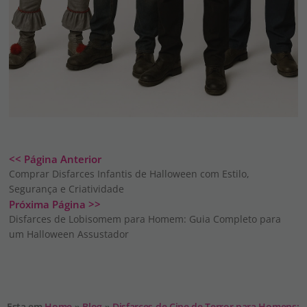
<< Página Anterior
Comprar Disfarces Infantis de Halloween com Estilo,
Segurança e Criatividade
Próxima Página >>
Disfarces de Lobisomem para Homem: Guia Completo para
um Halloween Assustador
Esta em
Home
»
Blog
»
Disfarces de Cine de Terror para Homens: