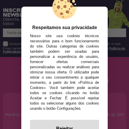
INSCREVA-SE NA NOSSA
NEWSLETTER
Obtenha descontos e saiba de tudo antes de
todos!
Respeitamos sua privacidade
Nosso site usa cookies técnicos
necessários para o bom funcionamento
Gostaria de receber descontos exclusivos, novidades e tendências por e-mail.
do site. Outras categorias de cookies
Posso cancelar a inscrição a qualquer momento, conforme estipulado na
Política de
Publicidade
.
também podem ser usadas para
personalizar a experiência do usuário,
fornecer ofertas comerciais
personalizadas ou realizar análises para
otimizar nossa oferta. O utilizador pode
retirar o seu consentimento a qualquer
momento, a partir do link «Política de
Cookies». Você também pode aceitar
todos os cookies clicando no botão
Aceitar e Fechar. É possível rejeitar
PRECISA DE AJUDA?
todos ou selecionar alguns dos cookies
915 793 695
usando o botão Configurações.
Horário de segunda a sexta das 10h às 14h e das 17h às 20h
Sábados das 10h às 14h.
info@disfracestuyyo.pt
Rejeitar