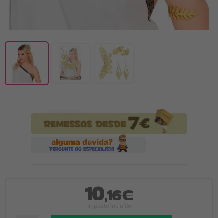
10
,16€
Imposto Incluído