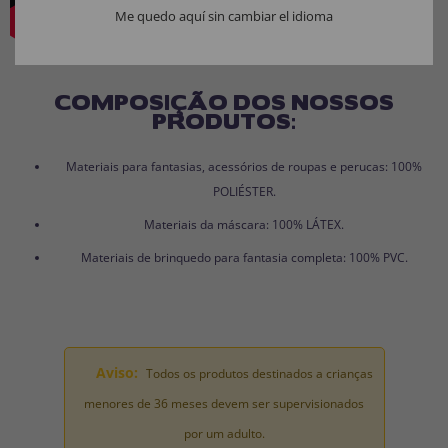
Me quedo aquí sin cambiar el idioma
COMPOSIÇÃO DOS NOSSOS
PRODUTOS:
Materiais para fantasias, acessórios de roupas e perucas: 100%
POLIÉSTER.
Materiais da máscara: 100% LÁTEX.
Materiais de brinquedo para fantasia completa: 100% PVC.
Aviso:
Todos os produtos destinados a crianças
menores de 36 meses devem ser supervisionados
por um adulto.