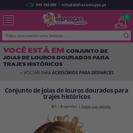
|
915 793 695
info@disfracestuyyo.pt
Já sou cliente
0
VOCÊ ESTÁ EM
CONJUNTO DE
JOIAS DE LOUROS DOURADOS PARA
Lembrar-me
Esqueceu sua senha?
TRAJES HISTÓRICOS
ENTRAR
VOLTAR PARA
ACESSÓRIOS PARA DISFARCES
<<
Conjunto de joias de louros dourados para
É a minha primeira vez
trajes históricos
Sou novo
0
/5 |
0
opiniões |
Deixe sua opinião
Ao criar uma conta em
disfracestuyyo.pt
, você poderá fazer suas
compras rapidamente em nossa loja virtual, verificar o status de seus
pedidos e consultar suas operações anteriores.