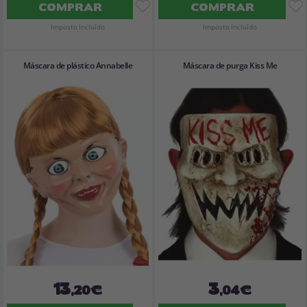
COMPRAR
COMPRAR
Imposto Incluído
Imposto Incluído
Máscara de plástico Annabelle
Máscara de purga Kiss Me
13
3
,20€
,04€