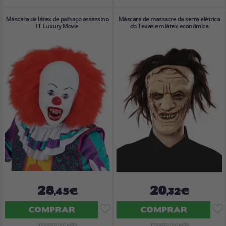
Máscara de látex de palhaço assassino
Máscara de massacre da serra elétrica
IT Luxury Movie
do Texas em látex econômica
28
20
,45€
,32€
COMPRAR
COMPRAR
Imposto Incluído
Imposto Incluído