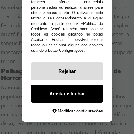
fornecer ofertas comerciais
As
máscaras de assassinos
são ideais para quem quer
personalizadas ou realizar análises para
otimizar nossa oferta. O utilizador pode
aterrorizar com estilo. Estas máscaras são perfeitas para
retirar o seu consentimento a qualquer
momento, a partir do link «Política de
festas de Halloween, escape rooms, eventos de cosplay
Cookies». Você também pode aceitar
ou até filmagens caseiras. O realismo das expressões, o
todos os cookies clicando no botão
Aceitar e Fechar. É possível rejeitar
sangue falso e os materiais resistentes tornam estas
todos ou selecionar alguns dos cookies
usando o botão Configurações.
máscaras um item indispensável no teu guarda-roupa de
terror.
Palhaços Assustadores e Máscaras de
Rejeitar
Horror Clássico
As
máscaras de palhaços
são algumas das mais
Aceitar e fechar
populares do género. Com sorrisos diabólicos e olhos
penetrantes, estas máscaras capturam o medo puro que
Modificar configurações
muitos sentem por estas figuras perturbadoras. Além
disso, tens disponíveis
máscaras de monstros
clássicos
como Frankenstein, múmias e criaturas deformadas.