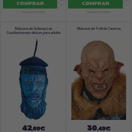
COMPRAR
COMPRAR
Imposto Incluído
Imposto Incluído
Máscara de Subway Los
Máscara de Troll da Caverna
Cazafantasmas deluxe para adulto
42
30
,69€
,49€