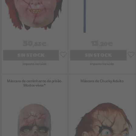
50
13
,83€
,20€
SIN STOCK
SIN STOCK
Imposto Incluído
Imposto Incluído
Máscara de caminhante da prisão.
Máscara de Chucky Adulto
Mortos-vivos*