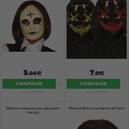
Vá em frente! Estávamos esperando por você.
CRIAR CONTA
3
7
,04€
,11€
COMPRAR
COMPRAR
Imposto Incluído
Imposto Incluído
Máscara assassina com capuz para
Máscara Branca Sorridente do Terror
crianças