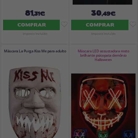
81
30
,31€
,49€
COMPRAR
COMPRAR
Imposto Incluído
Imposto Incluído
Máscara La Purga Kiss Me para adulto
Máscara LED assustadora rosto
brilhante psicopata demônio
Halloween