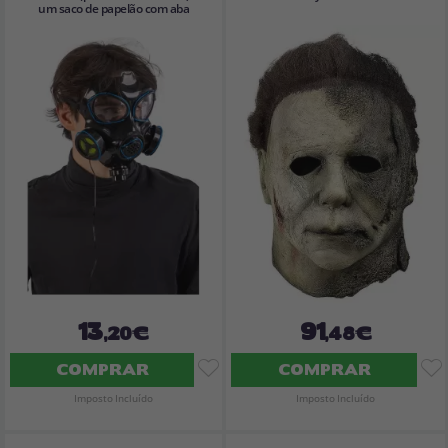
um saco de papelão com aba
13
91
,20€
,48€
COMPRAR
COMPRAR
Imposto Incluído
Imposto Incluído