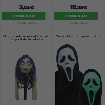
3
16
,04€
,25€
COMPRAR
COMPRAR
Imposto Incluído
Imposto Incluído
Máscara Emily do clássico látex adulto
Máscara GhostFace que muda de cor
Corpse Bride. Reino Unido