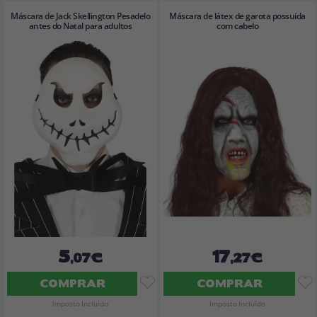
Máscara de Jack Skellington Pesadelo
Máscara de látex de garota possuída
antes do Natal para adultos
com cabelo
5
17
,07€
,27€
COMPRAR
COMPRAR
Imposto Incluído
Imposto Incluído