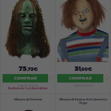
75
31
,73€
,00€
COMPRAR
COMPRAR
Imposto Incluído
Imposto Incluído
Recíbelo de 1 a 2 días hábiles
Máscara de Darkman
Máscara de Estatua de la Libertad La
Purga