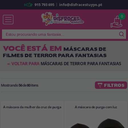
|
915 793 695
info@disfracestuyyo.pt
Já sou cliente
0
VOCÊ ESTÁ EM
MÁSCARAS DE
FILMES DE TERROR PARA FANTASIAS
Lembrar-me
Esqueceu sua senha?
VOLTAR PARA
MÁSCARAS DE TERROR PARA FANTASIAS
<<
ENTRAR
Mostrando
56
de
80
itens
FILTROS
É a minha primeira vez
Sou novo
A máscara da mulher da cruz de purga
A máscara de purga com luz
Ao criar uma conta em
disfracestuyyo.pt
, você poderá fazer suas
compras rapidamente em nossa loja virtual, verificar o status de seus
pedidos e consultar suas operações anteriores.