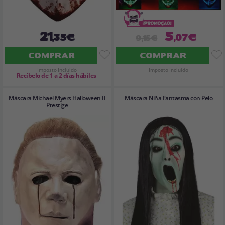
21
5
,35€
,07€
9,15€
COMPRAR
COMPRAR
Imposto Incluído
Imposto Incluído
Recíbelo de 1 a 2 días hábiles
Máscara Michael Myers Halloween II
Máscara Niña Fantasma con Pelo
Prestige