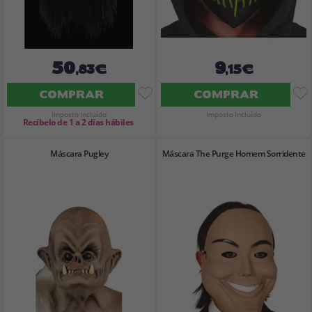
50
9
,83€
,15€
COMPRAR
COMPRAR
Imposto Incluído
Imposto Incluído
Recíbelo de 1 a 2 días hábiles
Máscara Pugley
Máscara The Purge Homem Sorridente