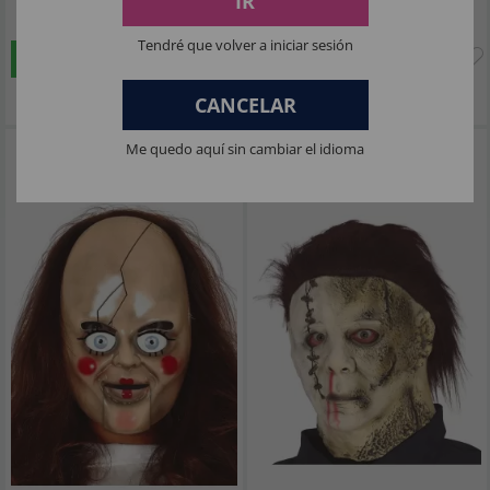
IR
12
27
,19€
,44€
Tendré que volver a iniciar sesión
COMPRAR
COMPRAR
Imposto Incluído
Imposto Incluído
CANCELAR
Me quedo aquí sin cambiar el idioma
Máscara econômica de boneca
Máscara econômica de látex Michael
Anabella
Myers