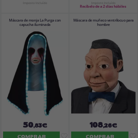
Imposto Incluído
Imposto Incluído
Recíbelo de a 2 días hábiles
Máscara de monja La Purga con
Máscara de muñeco ventrílocuo para
capucha iluminada
hombre
50
108
,83€
,26€
COMPRAR
COMPRAR