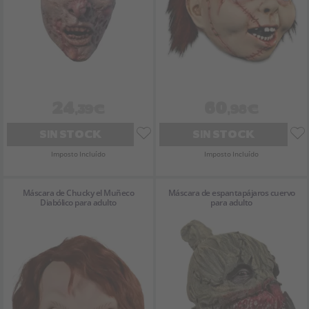
24
60
,39€
,98€
SIN STOCK
SIN STOCK
Imposto Incluído
Imposto Incluído
Máscara de Chucky el Muñeco
Máscara de espantapájaros cuervo
Diabólico para adulto
para adulto