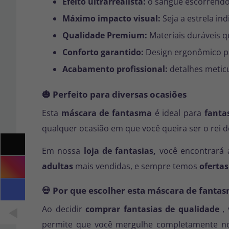
Efeito ultrarrealista:
o sangue escorrendo 
Máximo impacto visual:
Seja a estrela in
Qualidade Premium:
Materiais duráveis q
Conforto garantido:
Design ergonômico pa
Acabamento profissional:
detalhes metic
🎃 Perfeito para diversas ocasiões
Esta
máscara de fantasma
é ideal para
fanta
qualquer ocasião em que você queira ser o rei d
Em nossa
loja de fantasias,
você encontrará
adultas
mais vendidas, e sempre temos
ofertas
💀 Por que escolher esta máscara de fanta
Ao decidir
comprar fantasias de qualidade
, 
permite que você mergulhe completamente no 