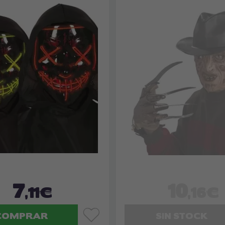
7
10
,11€
,16€
COMPRAR
SIN STOCK