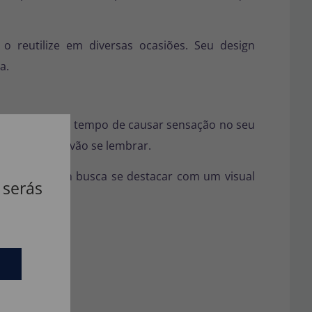
 o reutilize em diversas ocasiões. Seu design
a.
você chegue a tempo de causar sensação no seu
or que todos vão se lembrar.
ita para quem busca se destacar com um visual
 serás