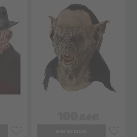
100
,64€
SIN STOCK