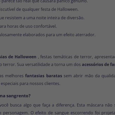
parece tão real que causará pânico genuíno.
discutível de qualquer festa de Halloween.
ue resistem a uma noite inteira de diversão.
ra horas de uso confortável.
ulosamente elaborados para um efeito aterrador.
sias de Halloween
, festas temáticas de terror, apresent
o terror. Sua versatilidade a torna um dos
acessórios de fa
 as melhores
fantasias baratas
sem abrir mão da qualid
especiais para nossos clientes.
sma sangrento?
você busca algo que faça a diferença. Esta máscara não
personagem. O efeito de sangue escorrendo foi projeta