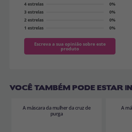
4 estrelas
0%
3 estrelas
0%
2 estrelas
0%
1 estrelas
0%
Escreva a sua opinião sobre este
produto
VOCÊ TAMBÉM PODE ESTAR I
A máscara da mulher da cruz de
A má
purga