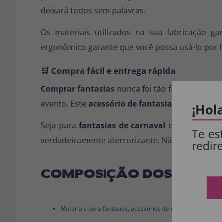
deixará todos sem palavras.
Os materiais utilizados na sua fabricação ga
ergonômico garante que você possa usá-lo por h
🛒 Compra fácil e entrega rápida
Comprar fantasias
nunca foi tão fácil quanto 
evento. Este
acessório de fantasia
transformará
¡Hol
Seja para
fantasias de carnaval
ou celebraçõe
Te es
verdadeiramente aterrorizante. Não perca a chan
redir
COMPOSIÇÃO DOS NOSSO
Materiais para fantasias, acessórios de roupas e perucas