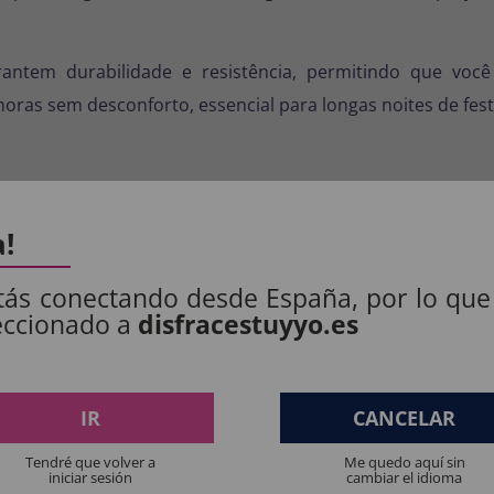
rantem durabilidade e resistência, permitindo que você
oras sem desconforto, essencial para longas noites de fest
na nossa plataforma. Oferecemos
entrega rápida
para que 
 completamente o seu visual e fará de você a lenda do terr
a!
s especiais de Halloween, esta máscara é a escolha perfe
tás conectando desde España, por lo que
ce e torne-se a estrela dos pesadelos mais arrepiantes.
eccionado a
disfracestuyyo.es
S PRODUTOS:
IR
CANCELAR
Tendré que volver a
Me quedo aquí sin
: 100% POLIÉSTER.
iniciar sesión
cambiar el idioma