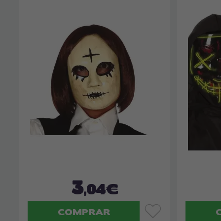
3
,04€
COMPRAR