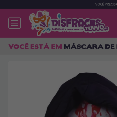
VOCÊ PRECISA
Já sou cliente
VOCÊ ESTÁ EM
MÁSCARA DE
Lembrar-me
Esqueceu sua senha?
ENTRAR