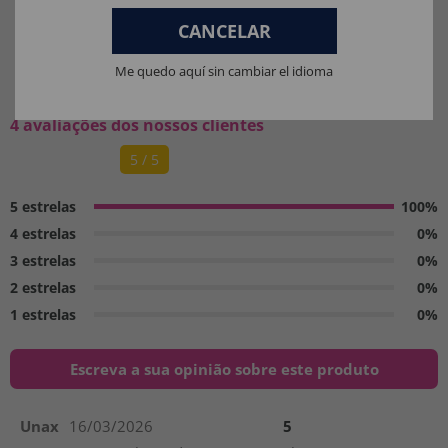
CANCELAR
O QUE OS NOSSOS CLIENTES
Me quedo aquí sin cambiar el idioma
PENSAM:
4 avaliações dos nossos clientes
5 / 5
5 estrelas
100%
4 estrelas
0%
3 estrelas
0%
2 estrelas
0%
1 estrelas
0%
Escreva a sua opinião sobre este produto
Unax
16/03/2026
5