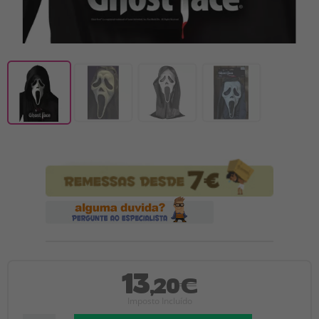
13
,20€
Imposto Incluído