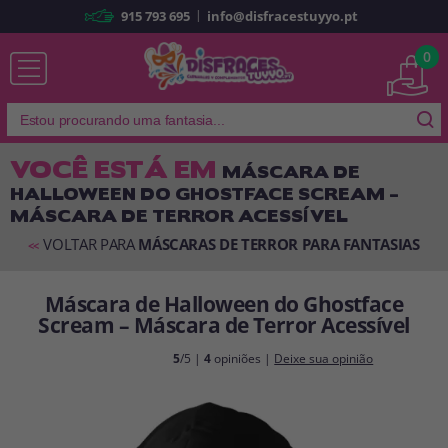
|
915 793 695
info@disfracestuyyo.pt
Já sou cliente
0
VOCÊ ESTÁ EM
MÁSCARA DE
HALLOWEEN DO GHOSTFACE SCREAM –
Lembrar-me
Esqueceu sua senha?
MÁSCARA DE TERROR ACESSÍVEL
ENTRAR
VOLTAR PARA
MÁSCARAS DE TERROR PARA FANTASIAS
<<
Máscara de Halloween do Ghostface
É a minha primeira vez
Scream – Máscara de Terror Acessível
Sou novo
5
/5 |
4
opiniões |
Deixe sua opinião
Ao criar uma conta em
disfracestuyyo.pt
, você poderá fazer suas
compras rapidamente em nossa loja virtual, verificar o status de seus
pedidos e consultar suas operações anteriores.