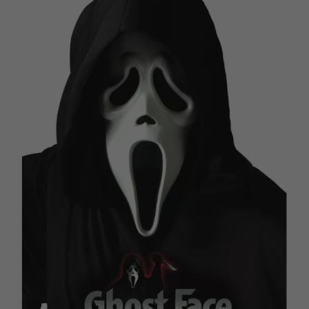
Vá em frente! Estávamos esperando por você.
CRIAR CONTA