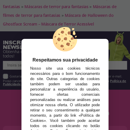
fantasias
»
Máscaras de terror para fantasias
»
Máscaras de
filmes de terror para fantasias
»
Máscara de Halloween do
Ghostface Scream – Máscara de Terror Acessível
INSCREVA-SE NA NOSSA
NEWSLETTER
Obtenha descontos e saiba de tudo antes de
todos!
Respeitamos sua privacidade
Nosso site usa cookies técnicos
necessários para o bom funcionamento
Gostaria de receber descontos exclusivos, novidades e tendências por e-mail.
do site. Outras categorias de cookies
Posso cancelar a inscrição a qualquer momento, conforme estipulado na
Política de
Publicidade
.
também podem ser usadas para
personalizar a experiência do usuário,
fornecer ofertas comerciais
personalizadas ou realizar análises para
otimizar nossa oferta. O utilizador pode
retirar o seu consentimento a qualquer
momento, a partir do link «Política de
Cookies». Você também pode aceitar
todos os cookies clicando no botão