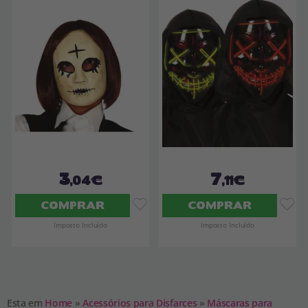
3
7
,04€
,11€
COMPRAR
COMPRAR
Imposto Incluído
Imposto Incluído
Esta em
Home
»
Acessórios para Disfarces
»
Máscaras para