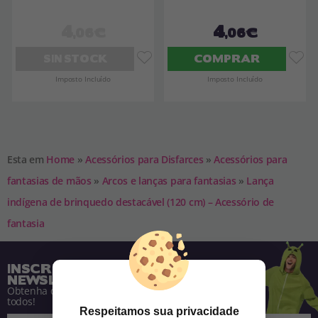
4
4
,06€
,06€
SIN STOCK
COMPRAR
Imposto Incluído
Imposto Incluído
Esta em
Home
»
Acessórios para Disfarces
»
Acessórios para
fantasias de mãos
»
Arcos e lanças para fantasias
»
Lança
indígena de brinquedo destacável (120 cm) – Acessório de
fantasia
INSCREVA-SE NA NOSSA
NEWSLETTER
Obtenha descontos e saiba de tudo antes de
todos!
Respeitamos sua privacidade