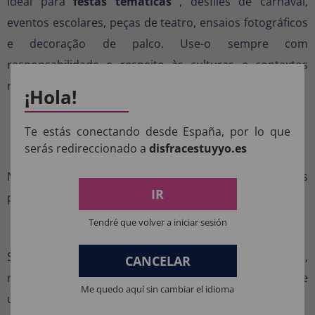
Ideal para
festas temáticas
, desfiles de carnaval,
eventos escolares, peças de teatro, ensaios fotográficos
e decoração de palco. Use-o sempre com
responsabilidade e respeito às culturas e contextos
representados.
¡Hola!
Perguntas frequentes
Te estás conectando desde España, por lo que
serás redireccionado a
disfracestuyyo.es
É pesado?
Não. Ele é leve graças ao PVC, então crianças e adultos
IR
podem carregá-lo confortavelmente.
Tendré que volver a iniciar sesión
É seguro jogar?
Sim. A ponta é simulada e não afiada. No entanto,
CANCELAR
recomenda-se que crianças a utilizem sob supervisão de
Me quedo aquí sin cambiar el idioma
um adulto e evitem golpes diretos.