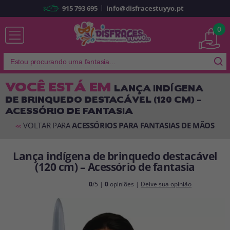
|
915 793 695
info@disfracestuyyo.pt
Já sou cliente
0
VOCÊ ESTÁ EM
LANÇA INDÍGENA
DE BRINQUEDO DESTACÁVEL (120 CM) –
Lembrar-me
Esqueceu sua senha?
ACESSÓRIO DE FANTASIA
ENTRAR
VOLTAR PARA
ACESSÓRIOS PARA FANTASIAS DE MÃOS
<<
Lança indígena de brinquedo destacável
É a minha primeira vez
(120 cm) – Acessório de fantasia
Sou novo
0
/5 |
0
opiniões |
Deixe sua opinião
Ao criar uma conta em
disfracestuyyo.pt
, você poderá fazer suas
compras rapidamente em nossa loja virtual, verificar o status de seus
pedidos e consultar suas operações anteriores.