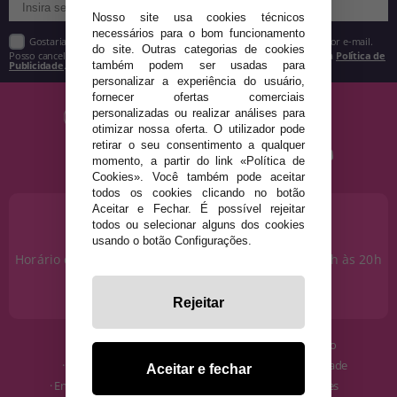
Nosso site usa cookies técnicos
necessários para o bom funcionamento
Gostaria de receber descontos exclusivos, novidades e tendências por e-mail.
do site. Outras categorias de cookies
Posso cancelar a inscrição a qualquer momento, conforme estipulado na
Política de
Publicidade
.
também podem ser usadas para
personalizar a experiência do usuário,
fornecer ofertas comerciais
personalizadas ou realizar análises para
otimizar nossa oferta. O utilizador pode
retirar o seu consentimento a qualquer
momento, a partir do link «Política de
Cookies». Você também pode aceitar
todos os cookies clicando no botão
Aceitar e Fechar. É possível rejeitar
PRECISA DE AJUDA?
todos ou selecionar alguns dos cookies
915 793 695
usando o botão Configurações.
Horário de segunda a sexta das 10h às 14h e das 17h às 20h
Sábados das 10h às 14h.
info@disfracestuyyo.pt
Rejeitar
· Quem somos
· Condições de uso
· Como comprar
· Política de Privacidade
Aceitar e fechar
· Envios e Devoluções
· Política de Cookies