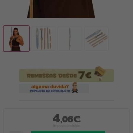
4
,06€
Imposto Incluído