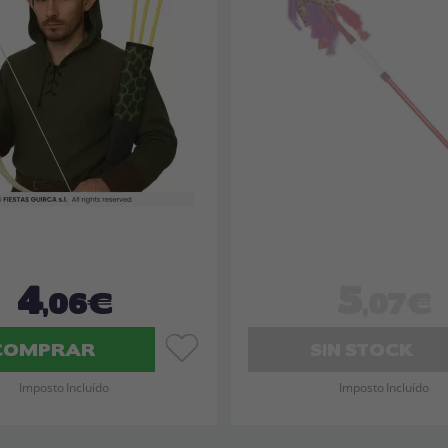
4
5
,06€
,07€
COMPRAR
SIN STOCK
Imposto Incluído
Imposto Incluído