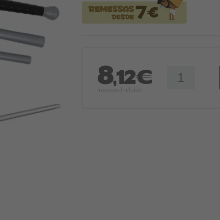
8
,12€
Imposto Incluído