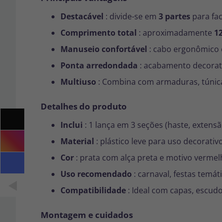
Destacável
: divide-se em
3 partes
para fac
Comprimento total
: aproximadamente
1
Manuseio confortável
: cabo ergonômico 
Ponta arredondada
: acabamento decorat
Multiuso
: Combina com armaduras, túnica
Detalhes do produto
Inclui
: 1 lança em 3 seções (haste, exten
Material
: plástico leve para uso decorativo
Cor
: prata com alça preta e motivo vermel
Uso recomendado
: carnaval, festas temát
Compatibilidade
: Ideal com capas, escud
Montagem e cuidados