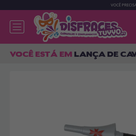
VOCÊ PRECISA
Já sou cliente
VOCÊ ESTÁ EM
LANÇA DE CAV
Lembrar-me
Esqueceu sua senha?
ENTRAR