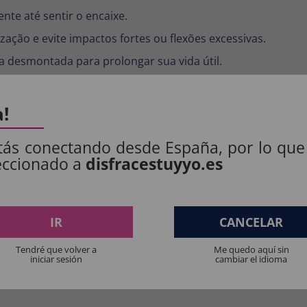
te até sentir o encaixe.
ização e evite impactos fortes ou flexões excessivas.
 desmontada para prolongar sua vida útil.
a!
 combate
ou artigo esportivo. Use sob supervisão em ambien
tás conectando desde España, por lo que
eccionado a
disfracestuyyo.es
S PRODUTOS:
IR
CANCELAR
: 100% POLIÉSTER.
Tendré que volver a
Me quedo aquí sin
iniciar sesión
cambiar el idioma
.