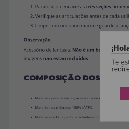
Parafuse ou encaixe as
três seções
firmemen
Verifique as articulações antes de cada util
Limpe com um pano macio e guarde a lança
Observação
¡Hol
Acessório de fantasia.
Não é um brinquedo de
imagens
não estão incluídos
.
Te es
redir
COMPOSIÇÃO DOS NOSSO
Materiais para fantasias, acessórios de roupas e perucas
Materiais da máscara: 100% LÁTEX.
Materiais de brinquedo para fantasia completa: 100% PVC