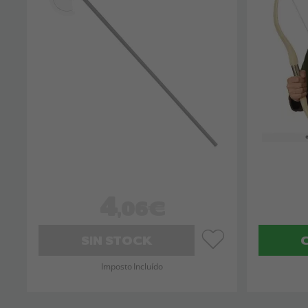
4
,06€
SIN STOCK
Imposto Incluído