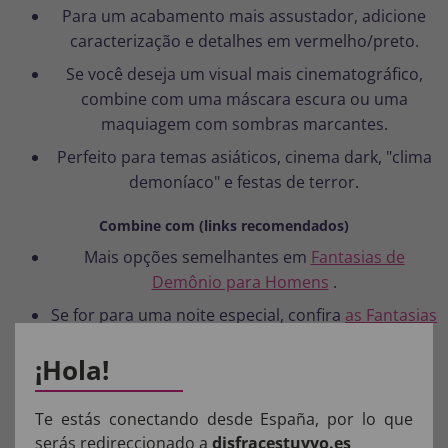
Para um acabamento mais assustador, adicione
caracterização e detalhes em vermelho/preto.
Se você deseja um visual mais cinematográfico,
combine com uma máscara escura ou uma
maquiagem com sombras marcantes.
Perfeito para temas asiáticos, cinema dark, "clima
demoníaco" e festas de terror.
Combine com (links recomendados)
Mais opções semelhantes em
Fantasias de
Demônio para Homens
.
Se for para uma noite especial, confira
as Fantasias
de Halloween para Adultos
.
¡Hola!
Para incorporar o personagem perfeitamente:
Maquiagem para figurinos
.
Te estás conectando desde España, por lo que
Se você busca um impacto extra:
Conjunto de
serás redireccionado a
disfracestuyyo.es