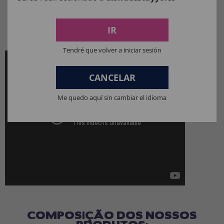
Maquiagem
.
A cereja do bolo de terror:
Máscaras como
IR
fantasias
.
Tendré que volver a iniciar sesión
CANCELAR
Me quedo aquí sin cambiar el idioma
COMPOSIÇÃO DOS NOSSOS
PRODUTOS: