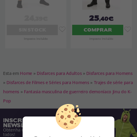
24
25
,39€
,40€
SIN STOCK
COMPRAR
Imposto Incluído
Imposto Incluído
Esta em
Home
»
Disfarces para Adultos
»
Disfarces para Homens
»
Disfarces de Filmes e Séries para Homens
»
Trajes de série para
homens
»
Fantasia masculina de guerreiro demoníaco Jinu do K-
Pop
INSCREVA-SE NA NOSSA
NEWSLETTER
Obtenha descontos e saiba de tudo antes de
todos!