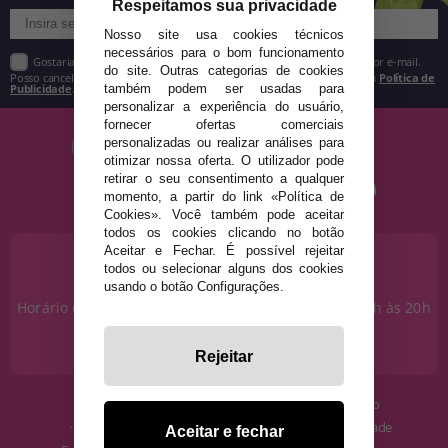
Respeitamos sua privacidade
Nosso site usa cookies técnicos
necessários para o bom funcionamento
Gostaria de receber descontos exclusivos, novidades e tendências por e-mail.
do site. Outras categorias de cookies
Posso cancelar a inscrição a qualquer momento, conforme estipulado na
Política de
Publicidade
.
também podem ser usadas para
personalizar a experiência do usuário,
fornecer ofertas comerciais
personalizadas ou realizar análises para
otimizar nossa oferta. O utilizador pode
retirar o seu consentimento a qualquer
momento, a partir do link «Política de
Cookies». Você também pode aceitar
todos os cookies clicando no botão
Aceitar e Fechar. É possível rejeitar
PRECISA DE AJUDA?
todos ou selecionar alguns dos cookies
915 793 695
usando o botão Configurações.
Horário de segunda a sexta das 10h às 14h e das 17h às 20h
Sábados das 10h às 14h.
info@disfracestuyyo.pt
Rejeitar
· Quem somos
· Condições de uso
· Como comprar
· Política de Privacidade
Aceitar e fechar