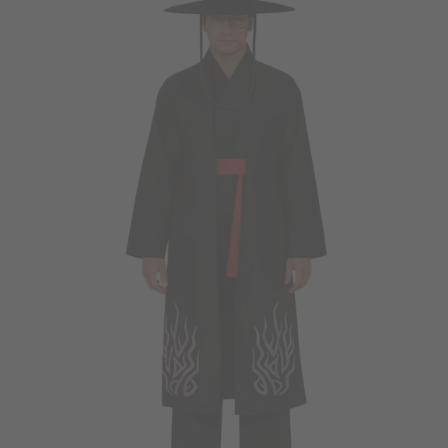
Vá em frente! Estávamos esperando por você.
CRIAR CONTA