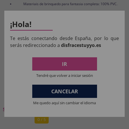
Materiais de brinquedo para fantasia completa: 100% PVC.
¡Hola!
Aviso:
Todos os produtos destinados a crianças
Te estás conectando desde España, por lo que
serás redireccionado a
disfracestuyyo.es
menores de 36 meses devem ser supervisionados
por um adulto.
IR
Manter longe do fogo.
Tendré que volver a iniciar sesión
CANCELAR
O QUE OS NOSSOS CLIENTES
PENSAM:
Me quedo aquí sin cambiar el idioma
Seja o primeiro a deixar a sua opinião
0 / 5