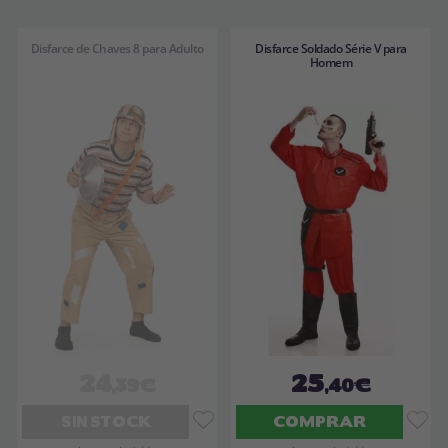
Disfarce de Chaves 8 para Adulto
Disfarce Soldado Série V para
Homem
24
25
,39€
,40€
SIN STOCK
COMPRAR