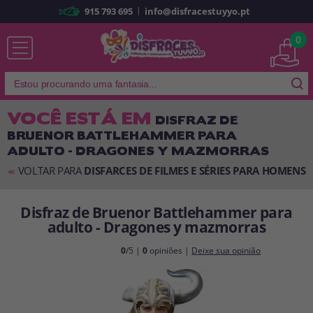
|
915 793 695
info@disfracestuyyo.pt
Já sou cliente
0
VOCÊ ESTÁ EM
DISFRAZ DE
BRUENOR BATTLEHAMMER PARA
Lembrar-me
Esqueceu sua senha?
ADULTO - DRAGONES Y MAZMORRAS
ENTRAR
VOLTAR PARA
DISFARCES DE FILMES E SÉRIES PARA HOMENS
<<
Disfraz de Bruenor Battlehammer para
É a minha primeira vez
adulto - Dragones y mazmorras
Sou novo
0
/5 |
0
opiniões |
Deixe sua opinião
Ao criar uma conta em
disfracestuyyo.pt
, você poderá fazer suas
compras rapidamente em nossa loja virtual, verificar o status de seus
pedidos e consultar suas operações anteriores.