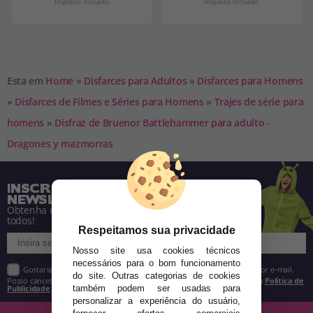
Imposto Incluído
Imposto Incluído
Esta em
Home
»
Disfarces para Adultos
»
Disfarces para Homens
»
Disfarces de Filmes e Séries para Homens
»
Trajes de série para
homens
»
Disfraz de Bruenor Battlehammer para adulto -
Dragones y mazmorras
INSCREVA-SE NA NOSSA
NEWSLETTER
Obtenha descontos e saiba de tudo antes de
todos!
Respeitamos sua privacidade
Nosso site usa cookies técnicos
necessários para o bom funcionamento
Gostaria de receber descontos exclusivos, novidades e tendências por e-mail.
do site. Outras categorias de cookies
Posso cancelar a inscrição a qualquer momento, conforme estipulado na
Política de
Publicidade
.
também podem ser usadas para
personalizar a experiência do usuário,