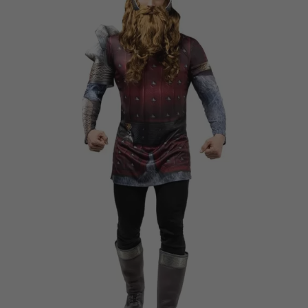
Vá em frente! Estávamos esperando por você.
CRIAR CONTA