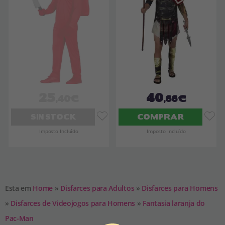
25
40
,40€
,66€
SIN STOCK
COMPRAR
Imposto Incluído
Imposto Incluído
Esta em
Home
»
Disfarces para Adultos
»
Disfarces para Homens
»
Disfarces de Videojogos para Homens
»
Fantasia laranja do
Pac-Man