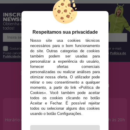
INSCREVA-SE NA NOSSA
NEWSLETTER
Obtenha descontos e saiba de tudo antes de
todos!
Respeitamos sua privacidade
Nosso site usa cookies técnicos
necessários para o bom funcionamento
Gostaria de receber descontos exclusivos, novidades e tendências por e-mail.
do site. Outras categorias de cookies
Posso cancelar a inscrição a qualquer momento, conforme estipulado na
Política de
Publicidade
.
também podem ser usadas para
personalizar a experiência do usuário,
fornecer ofertas comerciais
personalizadas ou realizar análises para
otimizar nossa oferta. O utilizador pode
retirar o seu consentimento a qualquer
momento, a partir do link «Política de
Cookies». Você também pode aceitar
todos os cookies clicando no botão
Aceitar e Fechar. É possível rejeitar
PRECISA DE AJUDA?
todos ou selecionar alguns dos cookies
915 793 695
usando o botão Configurações.
Horário de segunda a sexta das 10h às 14h e das 17h às 20h
Sábados das 10h às 14h.