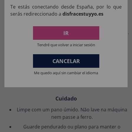
Te estás conectando desde España, por lo que
Características
serás redireccionado a
disfracestuyyo.es
Ajuste:
tamanho único, serve na maioria dos
adultos, unissex; adequado para diferentes alturas.
IR
Conforto:
Espuma macia e leve; fácil de colocar e
Tendré que volver a iniciar sesión
tirar.
Ideal para:
Carnaval, Halloween, festas temáticas,
CANCELAR
despedidas de solteiro e
cosplay
em grupo.
Me quedo aquí sin cambiar el idioma
Combina com:
Fantasmas azuis/rosa e
personagem amarelo para uma equipe completa.
Cuidado
Limpe com um pano úmido. Não lave na máquina
nem passe a ferro.
Guarde pendurado ou plano para manter o