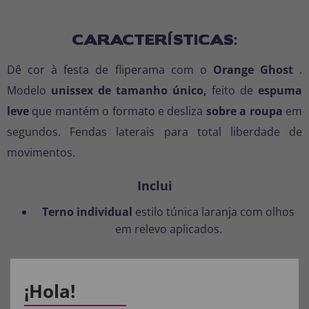
CARACTERÍSTICAS:
Dê cor à festa de fliperama com o
Orange Ghost
.
Modelo
unissex
de tamanho único,
feito de
espuma
leve
que mantém o formato e desliza
sobre a roupa
em
segundos. Fendas laterais para total liberdade de
movimentos.
Inclui
Terno individual
estilo túnica laranja com olhos
em relevo aplicados.
Não incluído
¡Hola!
Não há macacão, luvas ou protetores de botas
mostrados nas imagens.