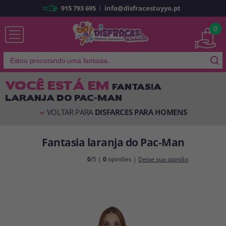
|
915 793 695
info@disfracestuyyo.pt
Já sou cliente
0
VOCÊ ESTÁ EM
FANTASIA
LARANJA DO PAC-MAN
Lembrar-me
Esqueceu sua senha?
VOLTAR PARA
DISFARCES PARA HOMENS
<<
ENTRAR
Fantasia laranja do Pac-Man
É a minha primeira vez
0
/5 |
0
opiniões |
Deixe sua opinião
Sou novo
Ao criar uma conta em
disfracestuyyo.pt
, você poderá fazer suas
compras rapidamente em nossa loja virtual, verificar o status de seus
pedidos e consultar suas operações anteriores.