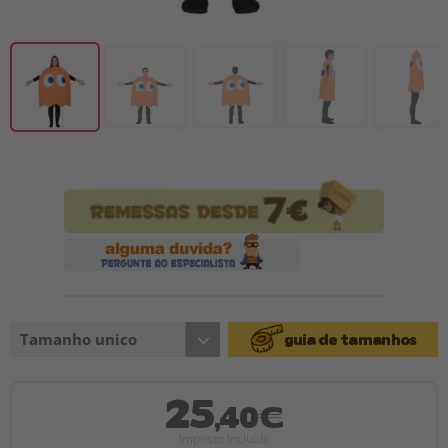
Tamanho unico
guia de tamanhos
25
,40€
Imposto Incluído