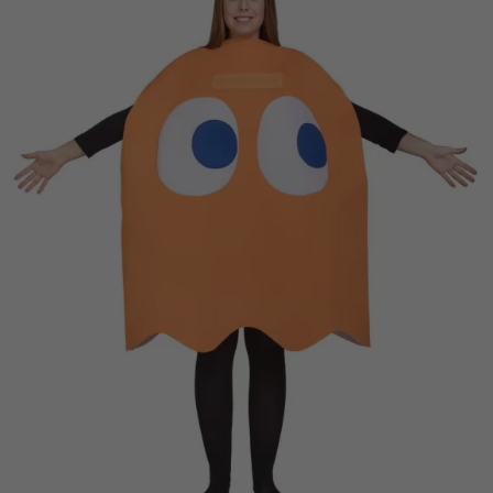
Vá em frente! Estávamos esperando por você.
CRIAR CONTA