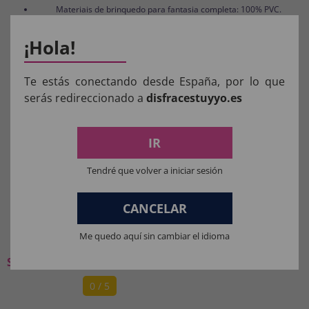
Materiais de brinquedo para fantasia completa: 100% PVC.
¡Hola!
Te estás conectando desde España, por lo que
Aviso:
Todos os produtos destinados a crianças
serás redireccionado a
disfracestuyyo.es
menores de 36 meses devem ser supervisionados
por um adulto.
IR
Manter longe do fogo.
Tendré que volver a iniciar sesión
CANCELAR
O QUE OS NOSSOS CLIENTES
PENSAM:
Me quedo aquí sin cambiar el idioma
Seja o primeiro a deixar a sua opinião
0 / 5