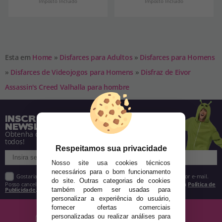
Imposto Incluído
Imposto Incluído
Esta em
Home
»
Disfarces para Adultos
»
Disfarces para Homens
»
Disfarces de Videojogos para Homens
»
Disfraz de Eivor
Assassin's Creed Valhalla para hombre
INSCREVA-SE NA NOSSA
NEWSLETTER
Obtenha descontos e saiba de tudo antes de
todos!
Respeitamos sua privacidade
Nosso site usa cookies técnicos
necessários para o bom funcionamento
Gostaria de receber descontos exclusivos, novidades e tendências por e-mail.
do site. Outras categorias de cookies
Posso cancelar a inscrição a qualquer momento, conforme estipulado na
Política de
Publicidade
.
também podem ser usadas para
personalizar a experiência do usuário,
fornecer ofertas comerciais
personalizadas ou realizar análises para