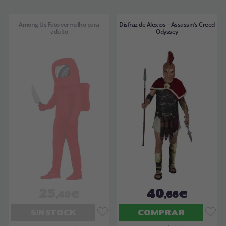
Among Us Fato vermelho para
Disfraz de Alexios – Assassin’s Creed
adulto
Odyssey
25
40
,40€
,66€
SIN STOCK
COMPRAR