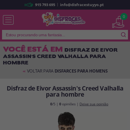
|
915 793 695
info@disfracestuyyo.pt
Já sou cliente
0
VOCÊ ESTÁ EM
DISFRAZ DE EIVOR
ASSASSIN'S CREED VALHALLA PARA
Lembrar-me
Esqueceu sua senha?
HOMBRE
ENTRAR
VOLTAR PARA
DISFARCES PARA HOMENS
<<
Disfraz de Eivor Assassin's Creed Valhalla
É a minha primeira vez
para hombre
Sou novo
0
/5 |
0
opiniões |
Deixe sua opinião
Ao criar uma conta em
disfracestuyyo.pt
, você poderá fazer suas
compras rapidamente em nossa loja virtual, verificar o status de seus
pedidos e consultar suas operações anteriores.