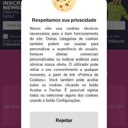
INSCREVA-SE NA NOSSA
NEWSLETTER
Obtenha descontos e saiba de tudo antes de
todos!
Respeitamos sua privacidade
Nosso site usa cookies técnicos
necessários para o bom funcionamento
Gostaria de receber descontos exclusivos, novidades e tendências por e-mail.
do site. Outras categorias de cookies
Posso cancelar a inscrição a qualquer momento, conforme estipulado na
Política de
Publicidade
.
também podem ser usadas para
personalizar a experiência do usuário,
fornecer ofertas comerciais
personalizadas ou realizar análises para
otimizar nossa oferta. O utilizador pode
retirar o seu consentimento a qualquer
momento, a partir do link «Política de
Cookies». Você também pode aceitar
todos os cookies clicando no botão
Aceitar e Fechar. É possível rejeitar
PRECISA DE AJUDA?
todos ou selecionar alguns dos cookies
915 793 695
usando o botão Configurações.
Horário de segunda a sexta das 10h às 14h e das 17h às 20h
Sábados das 10h às 14h.
info@disfracestuyyo.pt
Rejeitar