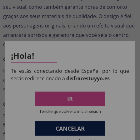
seu visual, como também garante horas de conforto
graças aos seus materiais de qualidade. O design é fiel
aos personagens originais, criando um efeito visual que
arrancará sorrisos e garantirá que você seja o centro
das atenções.
¡Hola!
Como cuidar disso
Recomenda-se lavar à mão em água fria para manter as
Te estás conectando desde España, por lo que
serás redireccionado a
disfracestuyyo.es
cores vibrantes e o formato da fantasia. Não secar na
secadora.
IR
Compre agora e destaque-se na sua próxima festa
Tendré que volver a iniciar sesión
Não perca a chance de surpreender a todos com esta
fantasia de Teletubbies para adultos
. Escolha sua cor
CANCELAR
favorita e prepare-se para diversão e originalidade.