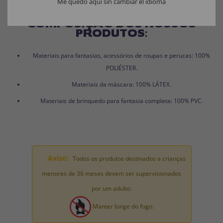
Me quedo aquí sin cambiar el idioma
COMPOSIÇÃO DOS NOSSOS
PRODUTOS:
Materiais para fantasias, acessórios de roupas e perucas: 100%
POLIÉSTER.
Materiais da máscara: 100% LÁTEX.
Materiais de brinquedo para fantasia completa: 100% PVC.
Aviso:
Todos os produtos destinados a crianças
menores de 36 meses devem ser supervisionados
por um adulto.
Manter longe do fogo.