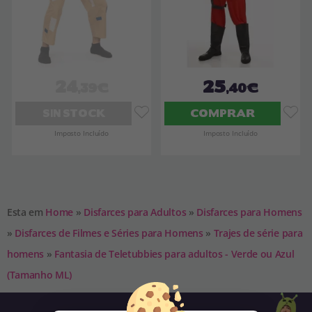
24
25
,39€
,40€
SIN STOCK
COMPRAR
Imposto Incluído
Imposto Incluído
Esta em
Home
»
Disfarces para Adultos
»
Disfarces para Homens
»
Disfarces de Filmes e Séries para Homens
»
Trajes de série para
homens
»
Fantasia de Teletubbies para adultos - Verde ou Azul
(Tamanho ML)