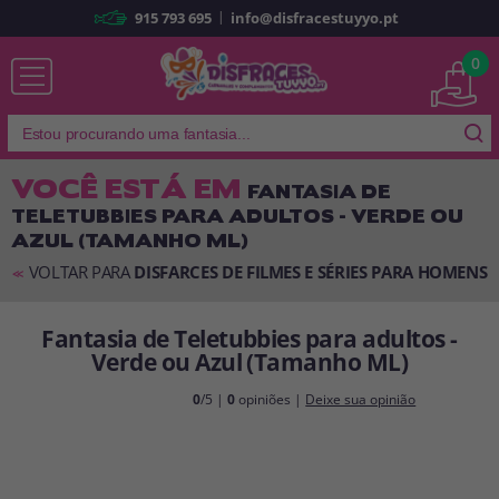
|
915 793 695
info@disfracestuyyo.pt
Já sou cliente
0
VOCÊ ESTÁ EM
FANTASIA DE
TELETUBBIES PARA ADULTOS - VERDE OU
Lembrar-me
Esqueceu sua senha?
AZUL (TAMANHO ML)
ENTRAR
VOLTAR PARA
DISFARCES DE FILMES E SÉRIES PARA HOMENS
<<
Fantasia de Teletubbies para adultos -
É a minha primeira vez
Verde ou Azul (Tamanho ML)
Sou novo
0
/5 |
0
opiniões |
Deixe sua opinião
Ao criar uma conta em
disfracestuyyo.pt
, você poderá fazer suas
compras rapidamente em nossa loja virtual, verificar o status de seus
pedidos e consultar suas operações anteriores.