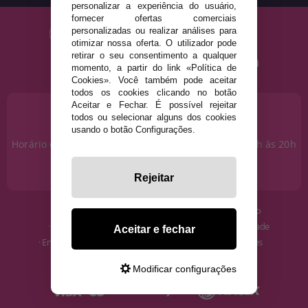
personalizar a experiência do usuário,
fornecer ofertas comerciais
personalizadas ou realizar análises para
otimizar nossa oferta. O utilizador pode
retirar o seu consentimento a qualquer
momento, a partir do link «Política de
Cookies». Você também pode aceitar
todos os cookies clicando no botão
Aceitar e Fechar. É possível rejeitar
PRECISA DE AJUDA?
todos ou selecionar alguns dos cookies
915 793 695
usando o botão Configurações.
Horário de segunda a sexta das 10h às 14h e das 17h às 20h
Sábados das 10h às 14h.
info@disfracestuyyo.pt
Rejeitar
· Quem somos
· Condições de uso
· Como comprar
· Política de Privacidade
Aceitar e fechar
· Envios e Devoluções
· Política de Cookies
· Blog
· Aviso Legal
Modificar configurações