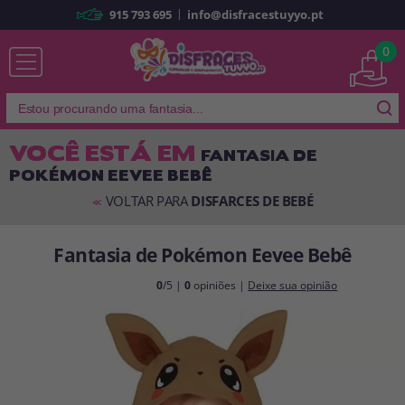
|
915 793 695
info@disfracestuyyo.pt
Já sou cliente
0
VOCÊ ESTÁ EM
FANTASIA DE
POKÉMON EEVEE BEBÊ
Lembrar-me
Esqueceu sua senha?
VOLTAR PARA
DISFARCES DE BEBÉ
<<
ENTRAR
Fantasia de Pokémon Eevee Bebê
É a minha primeira vez
0
/5 |
0
opiniões |
Deixe sua opinião
Sou novo
Ao criar uma conta em
disfracestuyyo.pt
, você poderá fazer suas
compras rapidamente em nossa loja virtual, verificar o status de seus
pedidos e consultar suas operações anteriores.