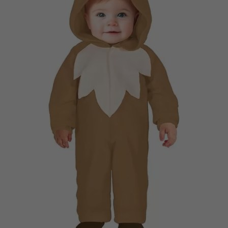
Vá em frente! Estávamos esperando por você.
CRIAR CONTA