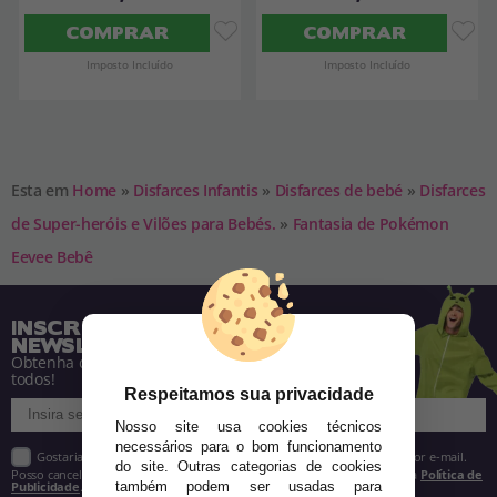
COMPRAR
COMPRAR
Imposto Incluído
Imposto Incluído
Esta em
Home
»
Disfarces Infantis
»
Disfarces de bebé
»
Disfarces
de Super-heróis e Vilões para Bebés.
»
Fantasia de Pokémon
Eevee Bebê
INSCREVA-SE NA NOSSA
NEWSLETTER
Obtenha descontos e saiba de tudo antes de
todos!
Respeitamos sua privacidade
Nosso site usa cookies técnicos
necessários para o bom funcionamento
Gostaria de receber descontos exclusivos, novidades e tendências por e-mail.
do site. Outras categorias de cookies
Posso cancelar a inscrição a qualquer momento, conforme estipulado na
Política de
Publicidade
.
também podem ser usadas para