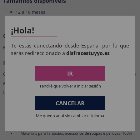
Tamanhos disponíveis
12 a 18 meses
18-24 meses
¡Hola!
Cor
Te estás conectando desde España, por lo que
Marrom
serás redireccionado a
disfracestuyyo.es
Ideal para…
IR
Carnaval, Halloween, festas temáticas, creche, sessões de fotos
e qualquer ocasião em que você queira que seu bebê fique
Tendré que volver a iniciar sesión
fofo e divertido.
CANCELAR
COMPOSIÇÃO DOS NOSSOS
Me quedo aquí sin cambiar el idioma
PRODUTOS:
Materiais para fantasias, acessórios de roupas e perucas: 100%