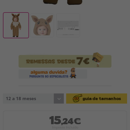
12 a 18 meses
guia de tamanhos
15
,24€
Imposto Incluído