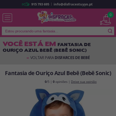
|
915 793 695
info@disfracestuyyo.pt
Já sou cliente
0
VOCÊ ESTÁ EM
FANTASIA DE
OURIÇO AZUL BEBÊ (BEBÊ SONIC)
Lembrar-me
Esqueceu sua senha?
VOLTAR PARA
DISFARCES DE BEBÉ
<<
ENTRAR
Fantasia de Ouriço Azul Bebê (Bebê Sonic)
É a minha primeira vez
0
/5 |
0
opiniões |
Deixe sua opinião
Sou novo
Ao criar uma conta em
disfracestuyyo.pt
, você poderá fazer suas
compras rapidamente em nossa loja virtual, verificar o status de seus
pedidos e consultar suas operações anteriores.