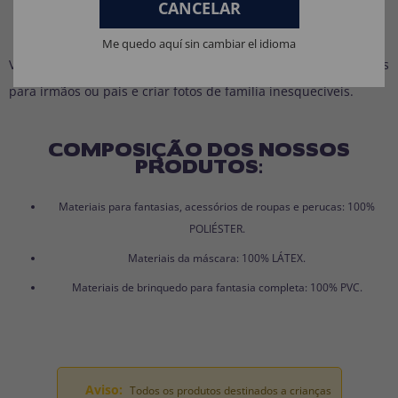
CANCELAR
Ideia em destaque
Me quedo aquí sin cambiar el idioma
Você pode complementar com nossas fantasias de animais
para irmãos ou pais e criar fotos de família inesquecíveis.
COMPOSIÇÃO DOS NOSSOS
PRODUTOS:
Materiais para fantasias, acessórios de roupas e perucas: 100%
POLIÉSTER.
Materiais da máscara: 100% LÁTEX.
Materiais de brinquedo para fantasia completa: 100% PVC.
Aviso:
Todos os produtos destinados a crianças