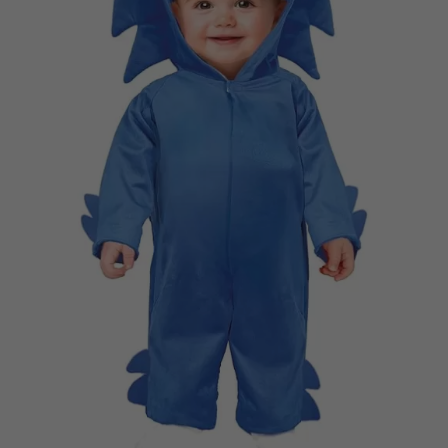
Vá em frente! Estávamos esperando por você.
CRIAR CONTA