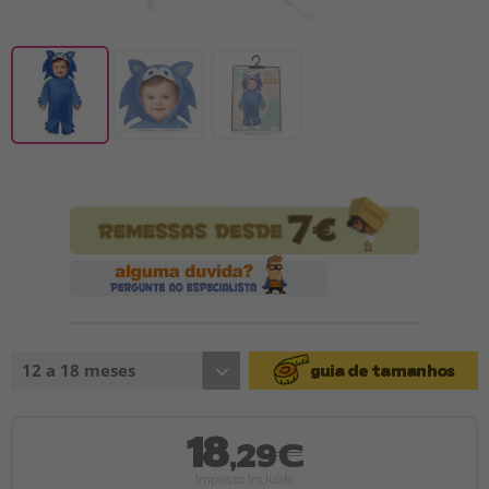
12 a 18 meses
guia de tamanhos
18
,29€
Imposto Incluído