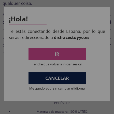
qualquer coisa.
Surpreenda a todos com um pedido de casamento
¡Hola!
divertido, ousado e memorável. Não importa se você
quer animar uma noite especial ou levar a festa para o
Te estás conectando desde España, por lo que
serás redireccionado a
disfracestuyyo.es
próximo nível, esta fantasia adulta é uma aposta certa
para momentos inesquecíveis cheios de risadas e bom
humor.
IR
Tendré que volver a iniciar sesión
CANCELAR
COMPOSIÇÃO DOS NOSSOS
PRODUTOS:
Me quedo aquí sin cambiar el idioma
Materiais para fantasias, acessórios de roupas e perucas: 100%
POLIÉSTER.
Materiais da máscara: 100% LÁTEX.