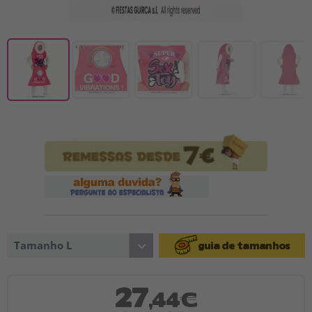
Tamanho L
guia de tamanhos
27
,44€