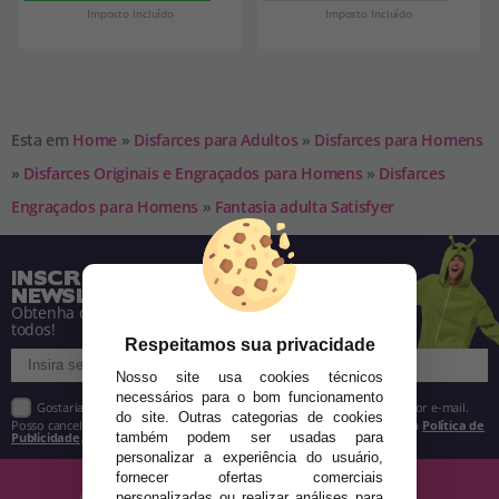
Imposto Incluído
Imposto Incluído
Esta em
Home
»
Disfarces para Adultos
»
Disfarces para Homens
»
Disfarces Originais e Engraçados para Homens
»
Disfarces
Engraçados para Homens
»
Fantasia adulta Satisfyer
INSCREVA-SE NA NOSSA
NEWSLETTER
Obtenha descontos e saiba de tudo antes de
todos!
Respeitamos sua privacidade
Nosso site usa cookies técnicos
necessários para o bom funcionamento
Gostaria de receber descontos exclusivos, novidades e tendências por e-mail.
do site. Outras categorias de cookies
Posso cancelar a inscrição a qualquer momento, conforme estipulado na
Política de
Publicidade
.
também podem ser usadas para
personalizar a experiência do usuário,
fornecer ofertas comerciais
personalizadas ou realizar análises para