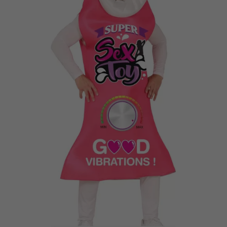
Vá em frente! Estávamos esperando por você.
CRIAR CONTA