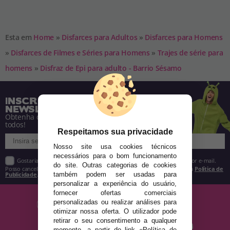
Esta em
Home
»
Disfarces para Adultos
»
Disfarces para Homens
»
Disfarces de Filmes e Séries para Homens
»
Trajes de série para
homens
»
Disfraz de Epi para adulto - Barrio Sésamo
INSCREVA-SE NA NOSSA
NEWSLETTER
Obtenha descontos e saiba de tudo antes de
todos!
Respeitamos sua privacidade
Nosso site usa cookies técnicos
necessários para o bom funcionamento
Gostaria de receber descontos exclusivos, novidades e tendências por e-mail.
do site. Outras categorias de cookies
Posso cancelar a inscrição a qualquer momento, conforme estipulado na
Política de
Publicidade
.
também podem ser usadas para
personalizar a experiência do usuário,
fornecer ofertas comerciais
personalizadas ou realizar análises para
otimizar nossa oferta. O utilizador pode
retirar o seu consentimento a qualquer
momento, a partir do link «Política de