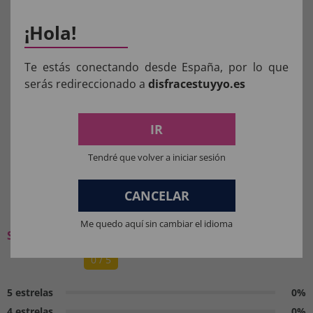
¡Hola!
Aviso:
Todos os produtos destinados a crianças
Te estás conectando desde España, por lo que
menores de 36 meses devem ser supervisionados
serás redireccionado a
disfracestuyyo.es
por um adulto.
IR
Manter longe do fogo.
Tendré que volver a iniciar sesión
O QUE OS NOSSOS CLIENTES
CANCELAR
PENSAM:
Me quedo aquí sin cambiar el idioma
Seja o primeiro a deixar a sua opinião
0 / 5
5 estrelas
0%
4 estrelas
0%