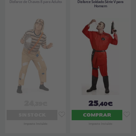
Disfarce de Chaves 8 para Adulto
Disfarce Soldado Série V para
Homem
24
25
,39€
,40€
SIN STOCK
COMPRAR
Imposto Incluído
Imposto Incluído