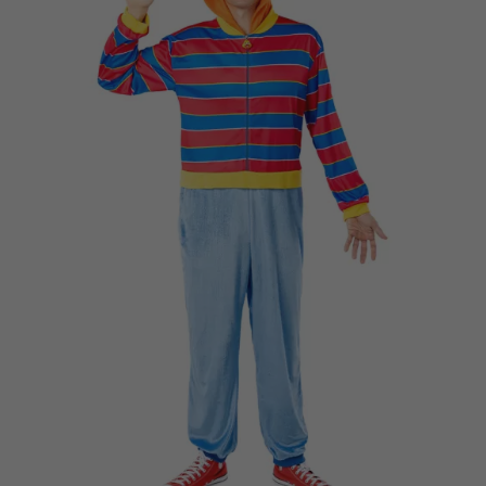
Vá em frente! Estávamos esperando por você.
CRIAR CONTA