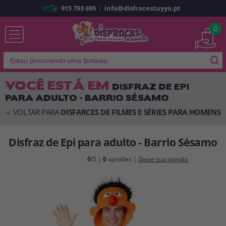
|
915 793 695
info@disfracestuyyo.pt
Já sou cliente
0
VOCÊ ESTÁ EM
DISFRAZ DE EPI
PARA ADULTO - BARRIO SÉSAMO
Lembrar-me
Esqueceu sua senha?
VOLTAR PARA
DISFARCES DE FILMES E SÉRIES PARA HOMENS
<<
ENTRAR
Disfraz de Epi para adulto - Barrio Sésamo
É a minha primeira vez
0
/5 |
0
opiniões |
Deixe sua opinião
Sou novo
Ao criar uma conta em
disfracestuyyo.pt
, você poderá fazer suas
compras rapidamente em nossa loja virtual, verificar o status de seus
pedidos e consultar suas operações anteriores.